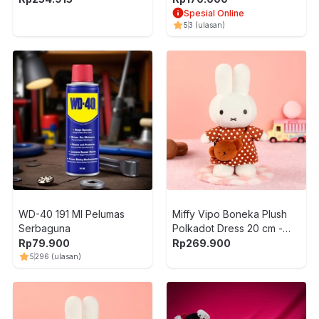
Spesial Online
5
3
(ulasan)
WD-40 191 Ml Pelumas
Miffy Vipo Boneka Plush
Serbaguna
Polkadot Dress 20 cm -
Cokelat/Putih
Rp
79.900
Rp
269.900
5
296
(ulasan)