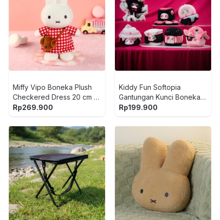
Miffy Vipo Boneka Plush
Kiddy Fun Softopia
Checkered Dress 20 cm -
Gantungan Kunci Boneka
Putih/Merah
Plush Cino Black Monday
Rp
269.900
Rp
199.900
Random