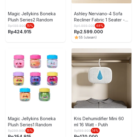
Magic Jellykins Boneka
Ashley Nerviano-4 Sofa
Plush Series2 Random
Recliner Fabric 1 Seater -
Abu-Abu
Rp
499.900
15
%
Rp
4.999.000
48
%
Rp
424.915
Rp
2.599.000
5
5
(ulasan)
Magic Jellykins Boneka
Kris Dehumidifier Mini 60
Plush Series1 Random
ml 16 Watt - Putih
Rp
299.900
15
%
Rp
199.900
14
%
Rp
254.915
Rp
170.000