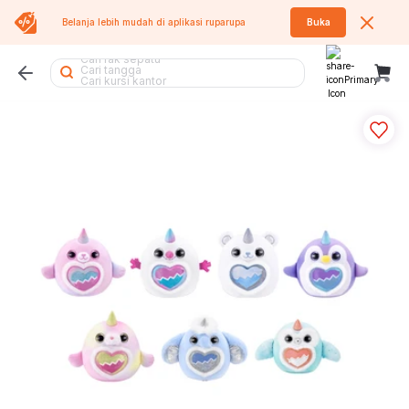
Belanja lebih mudah di aplikasi
ruparupa
Buka
Cari meja lipat
Cari rak sepatu
Cari tangga
Cari kursi kantor
Cari lemari pakaian
Cari lemari besi
Cari rak besi
Cari sofa
Cari tempat sampah
Cari sofa bed
Cari kasur
Cari rak piring
Cari meja belajar
Cari air purifier
Cari meja
Cari lemari
Cari tumbler
Cari kursi lipat
Cari kipas
Cari rak
Cari kursi
Cari kipas angin
Cari koper
Cari rak buku
Cari meja makan