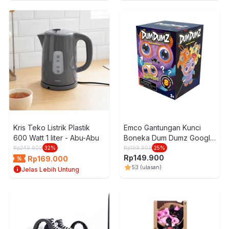
L
Kris Teko Listrik Plastik
Emco Gantungan Kunci
600 Watt 1 liter - Abu-Abu
Boneka Dum Dumz Googly
Eyed Monsters Random
Rp
249.900
32
%
Rp
199.900
25
%
Rp
149.900
Rp
169.000
5
3
(ulasan)
Jelas Lebih Untung