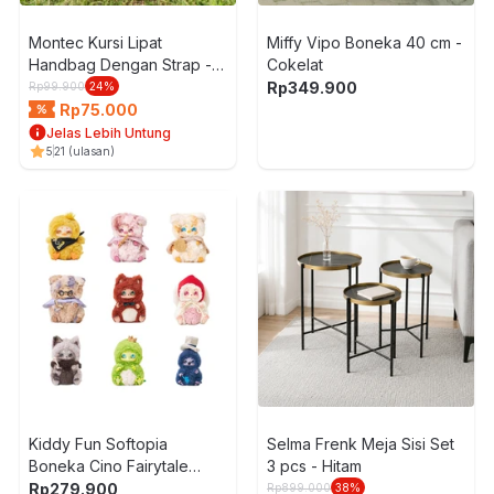
Montec Kursi Lipat
Miffy Vipo Boneka 40 cm -
Handbag Dengan Strap -
Cokelat
Hitam
Rp
349.900
Rp
99.900
24
%
Rp
75.000
Jelas Lebih Untung
5
21
(ulasan)
Kiddy Fun Softopia
Selma Frenk Meja Sisi Set
Boneka Cino Fairytale
3 pcs - Hitam
Battle Random
Rp
279.900
Rp
899.000
38
%