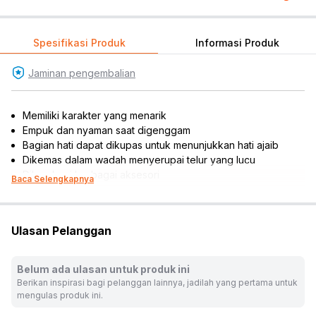
Spesifikasi Produk
Informasi Produk
Jaminan pengembalian
Memiliki karakter yang menarik
Empuk dan nyaman saat digenggam
Bagian hati dapat dikupas untuk menunjukkan hati ajaib
Dikemas dalam wadah menyerupai telur yang lucu
Dilengkapi berbagai aksesori
Baca Selengkapnya
Cocok dijadikan koleksi atau referensi hadiah
*Karakter dan warna tidak dapat dipilih, akan dikirim sesuai
dengan ketersediaan produk
Ulasan Pelanggan
Rekomendasi umur pengguna: 3 tahun ke atas
Rekomendasi gender pengguna: girls
Material: plush
Belum ada ulasan untuk produk ini
Isi set: 1 pc boneka
Berikan inspirasi bagi pelanggan lainnya, jadilah yang pertama untuk
Dimensi produk: 18.9 cm x 17.5 cm x 24.1 cm
mengulas produk ini.
Warna:
Mix