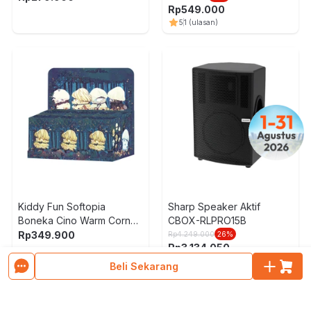
Rp
549.000
5
1
(ulasan)
Kiddy Fun Softopia
Sharp Speaker Aktif
Boneka Cino Warm Corner
CBOX-RLPRO15B
Random
Rp
349.900
Rp
4.249.000
26
%
Rp
3.134.050
5
1
(ulasan)
Beli Sekarang
Muat Lebih Banyak Produk