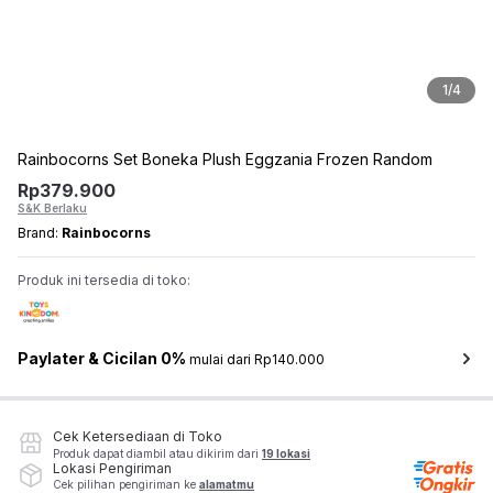
1
/
4
Rainbocorns Set Boneka Plush Eggzania Frozen Random
Rp
379.900
S&K Berlaku
Brand:
Rainbocorns
Produk ini tersedia di toko:
Paylater & Cicilan 0%
mulai dari Rp140.000
Cek Ketersediaan di Toko
Produk dapat diambil atau dikirim dari
19 lokasi
Lokasi Pengiriman
Cek pilihan pengiriman ke
alamatmu