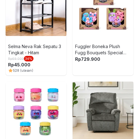
Selma Neva Rak Sepatu 3
Fuggler Boneka Plush
Tingkat - Hitam
Fugg Bouquets Special
Feature Series1 Random
Rp
729.900
Rp
69.000
34
%
Rp
45.000
5
28
(ulasan)