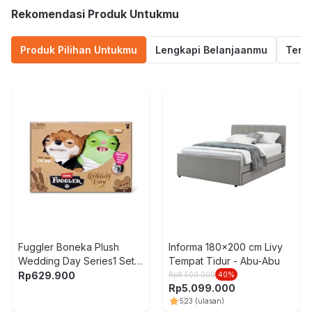
Rekomendasi Produk Untukmu
Produk Pilihan Untukmu
Lengkapi Belanjaanmu
Termu
Fuggler Boneka Plush
Informa 180x200 cm Livy
Wedding Day Series1 Set 2
Tempat Tidur - Abu-Abu
pcs Random
Rp
629.900
Rp
8.500.000
40
%
Rp
5.099.000
5
23
(ulasan)