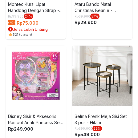
Montec Kursi Lipat
Ataru Bando Natal
Handbag Dengan Strap -
Christmas Beanie -
Hitam
Merah/Putih
Rp
99.900
24
%
Rp
69.900
57
%
Rp
29.900
Rp
75.000
Jelas Lebih Untung
5
21
(ulasan)
Disney Sisir & Aksesoris
Selma Frenk Meja Sisi Set
Rambut Anak Princess Set
3 pcs - Hitam
15 pcs - Mix
Rp
249.900
Rp
899.000
38
%
Rp
549.000