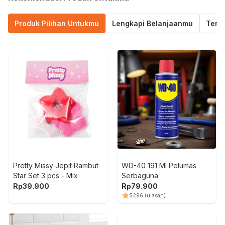
Produk Pilihan Untukmu
Lengkapi Belanjaanmu
Termu
Pretty Missy Jepit Rambut
WD-40 191 Ml Pelumas
Star Set 3 pcs - Mix
Serbaguna
Rp
39.900
Rp
79.900
5
296
(ulasan)