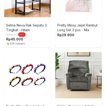
Selma Neva Rak Sepatu 3
Pretty Missy Jepit Rambut
Tingkat - Hitam
Long Set 3 pcs - Mix
Rp
29.900
Rp
69.000
34
%
Rp
45.000
5
28
(ulasan)