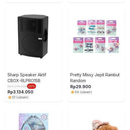
Sharp Speaker Aktif
Pretty Missy Jepit Rambut
CBOX-RLPRO15B
Random
Rp
29.900
Rp
4.249.000
26
%
Rp
3.134.050
5
4
(ulasan)
5
1
(ulasan)