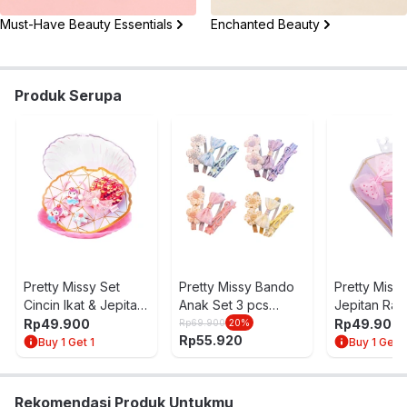
Must-Have Beauty Essentials
Enchanted Beauty
Produk Serupa
Pretty Missy Set
Pretty Missy Bando
Pretty Missy
Cincin Ikat & Jepitan
Anak Set 3 pcs
Jepitan Ra
Rambut Anak Shell
Random
Jewel Box 
Rp
49.900
Rp
49.900
Rp
69.900
20
%
Rp
55.920
Box Seashell - Mix
Pink
Buy 1 Get 1
Buy 1 Get 1
Rekomendasi Produk Untukmu