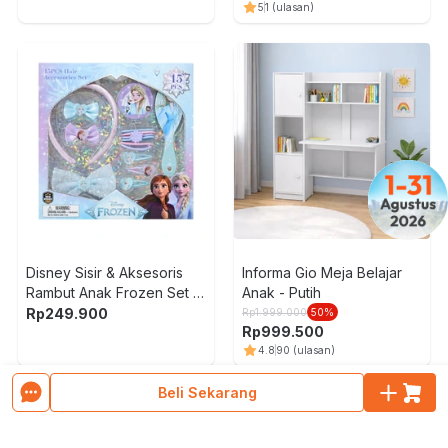
5
1
(ulasan)
Disney Sisir & Aksesoris
Informa Gio Meja Belajar
Rambut Anak Frozen Set 15
Anak - Putih
pcs - Mix
Rp
249.900
Rp
1.999.000
50
%
Rp
999.500
4.8
90
(ulasan)
Muat Lebih Banyak Produk
Beli Sekarang