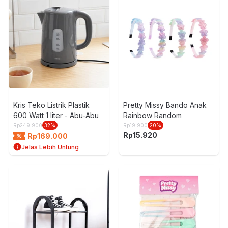
Kris Teko Listrik Plastik
Pretty Missy Bando Anak
600 Watt 1 liter - Abu-Abu
Rainbow Random
Rp
249.900
32
%
Rp
19.900
20
%
Rp
15.920
Rp
169.000
Jelas Lebih Untung