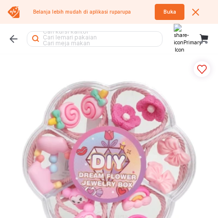
Belanja lebih mudah di aplikasi
ruparupa
Buka
Cari kursi lipat
Cari kursi kantor
Cari lemari pakaian
Cari meja makan
Cari koper
Cari kipas angin
Cari air purifier
Cari lemari
Cari rak sepatu
Cari rak besi
Cari meja
Cari tangga
Cari lemari besi
Cari tumbler
Cari kipas
Cari meja belajar
Cari tempat sampah
Cari sofa bed
Cari sofa
Cari rak
Cari kursi
Cari kasur
Cari rak piring
Cari rak buku
Cari meja lipat