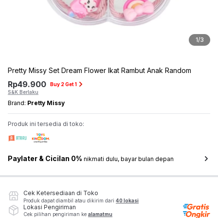
1
/
3
Pretty Missy Set Dream Flower Ikat Rambut Anak Random
Rp
49.900
Buy 2 Get 1
S&K Berlaku
Brand:
Pretty Missy
Produk ini tersedia di toko:
Paylater & Cicilan 0%
nikmati dulu, bayar bulan depan
Cek Ketersediaan di Toko
Produk dapat diambil atau dikirim dari
40 lokasi
Lokasi Pengiriman
Cek pilihan pengiriman ke
alamatmu