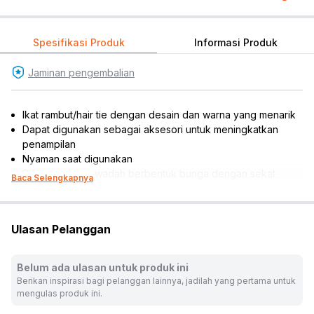
Spesifikasi Produk
Informasi Produk
Jaminan pengembalian
Ikat rambut/hair tie dengan desain dan warna yang menarik
Dapat digunakan sebagai aksesori untuk meningkatkan
penampilan
Nyaman saat digunakan
Dikemas dalam wadah berbentuk bunga dengan sekat
Baca Selengkapnya
Mudah disimpan dan dibawa bepergian
Cocok dijadikan koleksi atau referensi hadiah
Isi set : 7 pasang hair tie/ikat rambut
Ulasan Pelanggan
*Desain dan warna tidak dapat dipilih, disesuaikan dengan
ketersediaan produk
Rekomendasi umur: 3 tahun ke atas
Belum ada ulasan untuk produk ini
Dimensi produk: 10.2 cm x 10.2 cm x 2 cm
Berikan inspirasi bagi pelanggan lainnya, jadilah yang pertama untuk
mengulas produk ini.
Warna:
Mix
Dimensi Kemasan:
10.2 x 10.2 x 2.0
cm