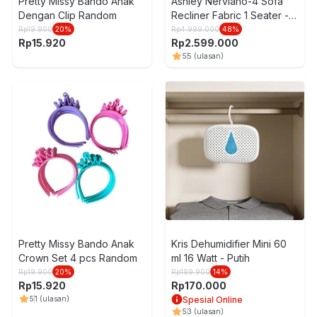
Pretty Missy Bando Anak
Ashley Nerviano-4 Sofa
Dengan Clip Random
Recliner Fabric 1 Seater -
Abu-Abu
Rp
19.900
20
%
Rp
4.999.000
48
%
Rp
15.920
Rp
2.599.000
5
5
(ulasan)
Pretty Missy Bando Anak
Kris Dehumidifier Mini 60
Crown Set 4 pcs Random
ml 16 Watt - Putih
Rp
19.900
20
%
Rp
199.900
14
%
Rp
15.920
Rp
170.000
5
1
(ulasan)
Spesial Online
5
3
(ulasan)