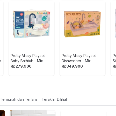
ERIES
Pretty Missy Playset
Pretty Missy Playset
P
x
Baby Bathtub - Mix
Dishwasher - Mix
S
Rp
279.900
Rp
349.900
R
Termurah dan Terlaris
Terakhir Dilihat