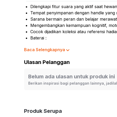
Kursi
Dilengkapi fitur suara yang aktif saat hewa
Kursi
Tempat penyimpanan dengan handle yang 
Sarana bermain peran dan belajar merawat
Mass
Mengembangkan kemampuan kognitif, motorik
Kurs
Cocok dijadikan koleksi atau referensi hadi
Baterai :
- Playset : AA x 3 pcs
Baca Selengkapnya
- Figure : AA x 2 pcs
*Tidak termasuk baterai
Ulasan Pelanggan
Rekomendasi umur pengguna: 3 tahun ke a
Rekomendasi gender pengguna: unisex
No. Sertifikat (SNI, K3L, UTTP): 442/LSP/
Belum ada ulasan untuk produk ini
No. Pendaftaran Barang (NPB): 2-135-116-
Berikan inspirasi bagi pelanggan lainnya, jadi
Material: plastik
Isi set: 1 pc minifigure hewan & aksesori
Dimensi produk: 33 cm x 7.5 cm x 24.5 cm
Produk Serupa
Warna:
Mix