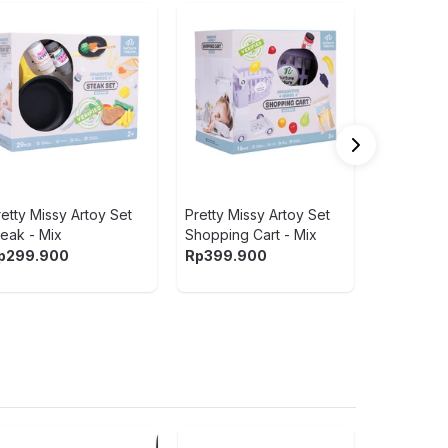
Pretty Mis
Intelligen
- Pink
Rp
499.9
5
1
(ulasa
retty Missy Artoy Set
Pretty Missy Artoy Set
teak - Mix
Shopping Cart - Mix
p
299.900
Rp
399.900