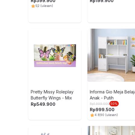
Kiosk - Mix
Rp
399.900
Rp
199.900
5
2
(ulasan)
Pretty Missy Roleplay
Informa Gio Meja Belaj
Butterfly Wings - Mix
Anak - Putih
Rp
549.900
Rp
1.999.000
50
%
Rp
999.500
4.8
90
(ulasan)