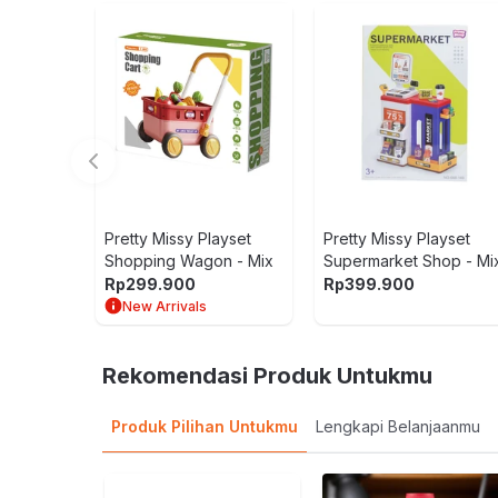
Dimensi Kemasan:
33.0 x 7.5 x 24.5
cm
Berat:
0.67
kg
SKU:
10667506
Nama Komoditas:
PRMI - RABBIT HOME S
Pretty Missy Playset
Pretty Missy Playset
Shopping Wagon - Mix
Supermarket Shop - Mi
Rp
299.900
Rp
399.900
New Arrivals
Rekomendasi Produk Untukmu
Produk Pilihan Untukmu
Lengkapi Belanjaanmu