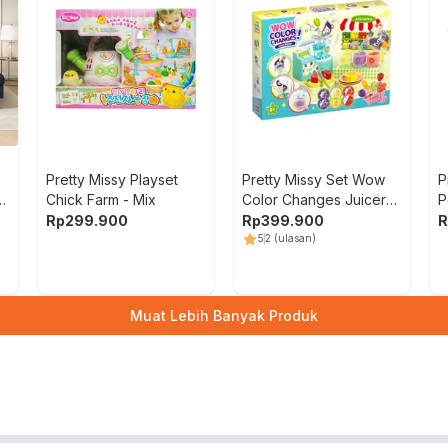
Pretty Missy Playset
Pretty Missy Set Wow
P
-
Chick Farm - Mix
Color Changes Juicer
P
Station - Mix
Rp
299.900
Rp
399.900
R
5
2
(ulasan)
Muat Lebih Banyak Produk