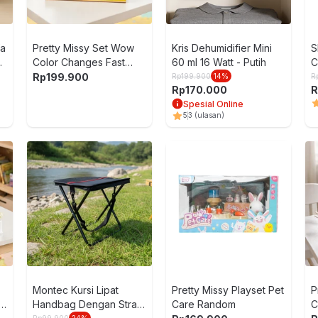
fa
Pretty Missy Set Wow
Kris Dehumidifier Mini
S
r
Color Changes Fast
60 ml 16 Watt - Putih
C
Food Shop - Mix
Rp
199.900
Rp
199.900
14
%
R
Rp
170.000
R
Spesial Online
5
3
(ulasan)
Montec Kursi Lipat
Pretty Missy Playset Pet
P
Handbag Dengan Strap
Care Random
C
Rp
99.900
24
%