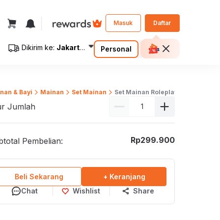
Masuk
Daftar
Dikirim ke:
Jakarta Selatan
Personal
Bisnis
ilih Seprai
nan & Bayi
Mainan
Set Mainan
Set Mainan Roleplay
Furniture dan
ur Jumlah
Perlengkapan Kantor
Makan
Dekorasi Kantor
eja Makan
Rp
299.900
total Pembelian:
Kursi Kantor
Tamu
Meja Kantor
onsol dan Foyer
Laci Kantor
Beli Sekarang
+ Keranjang
isi
Lemari Kantor
Chat
Wishlist
Share
antor
Loker
ja Sekolah