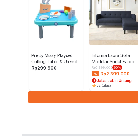
Pretty Missy Playset
Informa Laura Sofa
Cutting Table & Utensils
Modular Sudut Fabric 
- Mix
Biru
Rp
299.900
Rp
5.999.000
60
%
Rp
2.399.000
Jelas Lebih Untung
5
2
(ulasan)