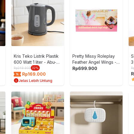
Kris Teko Listrik Plastik
Pretty Missy Roleplay
S
600 Watt 1 liter - Abu-
Feather Angel Wings -
3
Abu
Mix
Rp
699.900
Rp
249.900
32
%
R
R
Rp
169.000
Jelas Lebih Untung