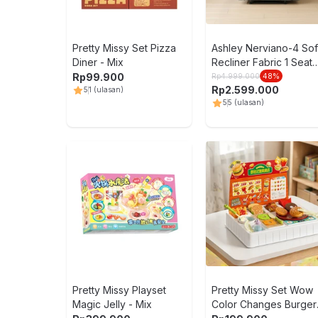
Pretty Missy Set Pizza
Ashley Nerviano-4 So
Diner - Mix
Recliner Fabric 1 Seate
- Abu-Abu
Rp
99.900
Rp
4.999.000
48
%
Rp
2.599.000
5
1
(ulasan)
5
5
(ulasan)
Pretty Missy Playset
Pretty Missy Set Wow
Magic Jelly - Mix
Color Changes Burger