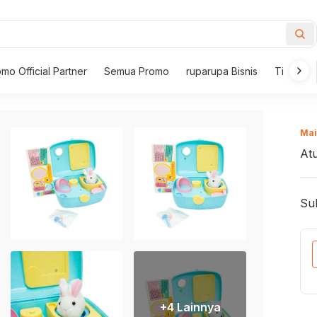
mo Official Partner
Semua Promo
ruparupa Bisnis
Tips Mem
New Inspirations
ur
Mai
i
Furnitur Outdoor
Meja
At
Pahlawan
i Makan
Kursi Outdoor
Meja 
Kebersihan
 Berlengan
Payung Taman dan Gazebo
Set M
Sub
Meja Taman
Meja 
Pahlawan
Kerapian
 Santai
Kursi Taman
Meja K
i Goyang
Set Furnitur Outdoor
Meja S
Pahlawan
l dan Bangku
Meja K
Kenyamanan
roduk yang bikin rumah makin nyaman,
Lampu
+
4
Lainnya
 Kantor
Set Me
bersih, dan tertata