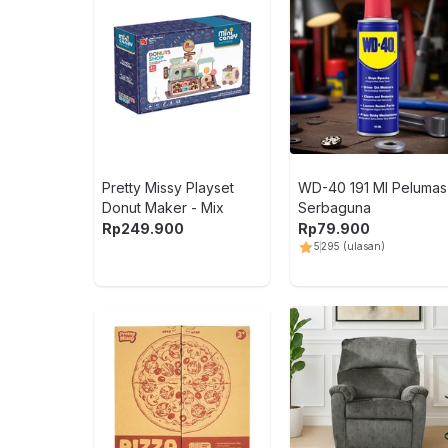
Pretty Missy Playset
WD-40 191 Ml Pelumas
Donut Maker - Mix
Serbaguna
Rp
249.900
Rp
79.900
5
295
(ulasan)