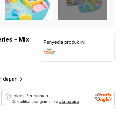
Lampu Indoor
Kinetic Sepeda Statis 8.5Be -
Kinetic Dumbbell Karet 2
 Sekolah
Abu-Abu / Hitam
1.099.000
Rp
Furn
Lampu untuk Outdoor
1.999.000
Rp
Rp
1.299.000
15
%
a
Kursi 
Rp
3.699.000
45
%
5
137
ulasan
5
70
ulasan
Ide dan Inspirasi
 > 3 Dudukan
Set Ka
ries - Mix
Penyedia produk ini
Living Room Goals
 2 Dudukan
Kursi 
Organizer Storage Must Haves
 1 Dudukan
Shades of Brown
ofa
Dressing Room Essentials
Sectional
an depan
Recliner
 Bed
Lokasi Pengiriman
Cek pilihan pengiriman ke
alamatmu
 Bag
 Modular
nitur Salon & Spa