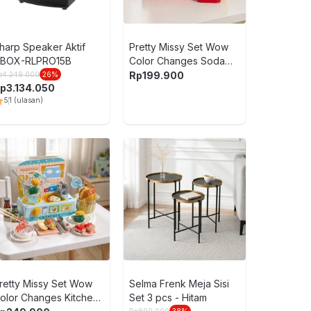
Blocks
Rp
369.900
harp Speaker Aktif
Pretty Missy Set Wow
BOX-RLPRO15B
Color Changes Soda
Machine - Mix
Rp
199.900
p
4.249.000
26
%
p
3.134.050
Bricks King
5
1
(ulasan)
pcs Animal 
Blocks
Rp
299.900
LEGO Ninjago
The Dragons
1016 pcs 718
Rp
1.919.00
retty Missy Set Wow
Selma Frenk Meja Sisi
olor Changes Kitchen
Set 3 pcs - Hitam
Rp
899.000
38
%