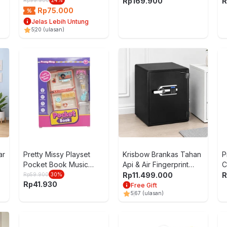
- Hitam
S
Rp
169.900
R
Rp
75.000
Jelas Lebih Untung
5
20
(ulasan)
ar
Pretty Missy Playset
Krisbow Brankas Tahan
P
Pocket Book Music
Api & Air Fingerprint
C
Store - Oranye
53x48.3x61 cm
Rp
11.499.000
R
Rp
59.900
30
%
Rp
41.930
FP3503F - Hitam
Free Gift
5
67
(ulasan)