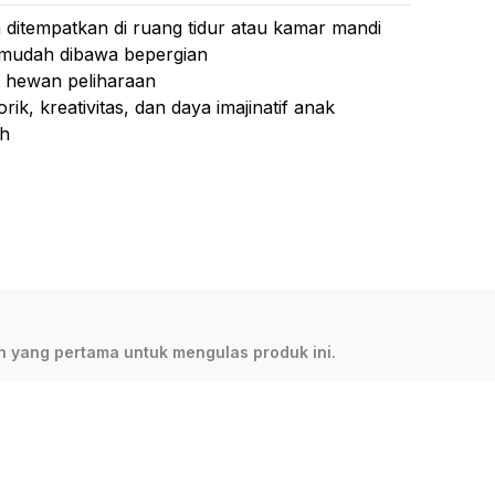
 Salon
n ditempatkan di ruang tidur atau kamar mandi
 Salon Beroda
mudah dibawa bepergian
 hewan peliharaan
age and Facial Bed
, kreativitas, dan daya imajinatif anak
i Keramas
ah
tas
QI/03-VII/2025
25002235-1
lah yang pertama untuk mengulas produk ini.