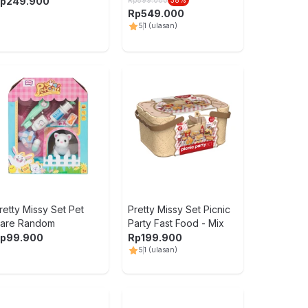
ink - Mix
p
249.900
Rp
549.000
5
1
(ulasan)
retty Missy Set Pet
Pretty Missy Set Picnic
are Random
Party Fast Food - Mix
p
99.900
Rp
199.900
5
1
(ulasan)