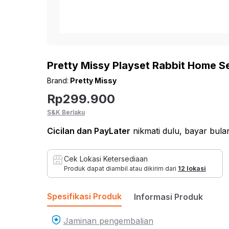
Home Improvement
Kursi
ROLKA
Lihat Semua Inspirasi
Bed & Bath
Sof
Pet Kingdom
Sofa
Hobi & Gaya Hidup
Pretty Missy Playset Rabbit Home Se
Sofa
Pendopo
Brand:
Pretty Missy
Kesehatan dan
Sofa
Rp
299.900
Olahraga
Set S
THYS
S&K Berlaku
Mainan & Bayi
Sofa 
Cicilan
dan PayLater
nikmati dulu, bayar bul
Sofa 
EYE SOUL
Otomotif
Sofa
Cek Lokasi Ketersediaan
Produk dapat diambil atau dikirim dari
12 lokasi
Bean
Sofa
Spesifikasi Produk
Informasi Produk
Fur
Jaminan pengembalian