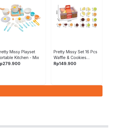
retty Missy Playset
Pretty Missy Set 16 Pcs
ortable Kitchen - Mix
Waffle & Cookies
Bakery - Mix
p
279.900
Rp
149.900