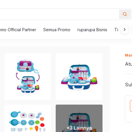
mo Official Partner
Semua Promo
ruparupa Bisnis
Tips Mem
New Inspirations
ur
Mai
i
Furnitur Outdoor
Meja
At
Pemanggang
i Makan
Kursi Outdoor
Meja 
 Berlengan
Payung Taman dan Gazebo
Set M
Sub
Meja Taman
Meja 
Wajan dan Hot Pot
 Santai
Kursi Taman
Meja K
i Goyang
Set Furnitur Outdoor
Meja S
Piring Saji
l dan Bangku
Meja K
lam tahun baru dengan meriah bersama
Lampu
+
3
Lainnya
 Kantor
Set Me
ngkapan barbeque dari ruparupa!