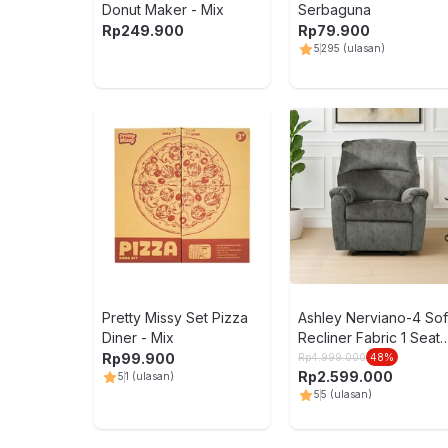
Donut Maker - Mix
Serbaguna
Rp
249.900
Rp
79.900
5
295
(ulasan)
Pretty Missy Set Pizza
Ashley Nerviano-4 So
Diner - Mix
Recliner Fabric 1 Seate
- Abu-Abu
Rp
99.900
Rp
4.999.000
48
%
Rp
2.599.000
5
1
(ulasan)
5
5
(ulasan)