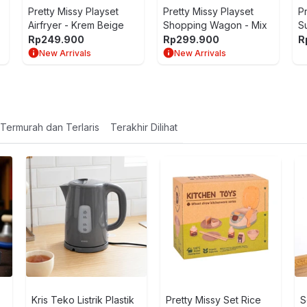
Pretty Missy Playset
Pretty Missy Playset
P
Airfryer - Krem Beige
Shopping Wagon - Mix
S
M
Rp
249.900
Rp
299.900
R
New Arrivals
New Arrivals
Termurah dan Terlaris
Terakhir Dilihat
Kris Teko Listrik Plastik
Pretty Missy Set Rice
S