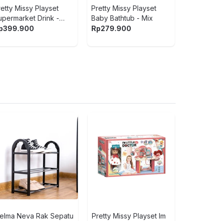
retty Missy Playset
Pretty Missy Playset
upermarket Drink -
Baby Bathtub - Mix
erah/Putih
p
399.900
Rp
279.900
Paw Patrol 
Crew Minifi
Construction
Rp
599.900
40
Rp
359.940
6067084
5
1
(ulasan)
elma Neva Rak Sepatu
Pretty Missy Playset Im