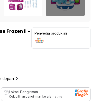
Lampu Indoor
Kinetic Sepeda Statis 8.5Be -
Kinetic Dumbbell Karet 2
 Sekolah
Abu-Abu / Hitam
1.099.000
Rp
Furn
Lampu untuk Outdoor
1.999.000
Rp
Rp
1.299.000
15
%
a
Kursi 
Rp
3.699.000
45
%
5
137
ulasan
5
70
ulasan
Ide dan Inspirasi
 > 3 Dudukan
Set Ka
e Frozen Ii -
Penyedia produk ini
Living Room Goals
 2 Dudukan
Kursi 
Organizer Storage Must Haves
 1 Dudukan
Shades of Brown
ofa
Dressing Room Essentials
Sectional
Recliner
 Bed
an depan
 Bag
 Modular
Lokasi Pengiriman
Cek pilihan pengiriman ke
alamatmu
nitur Salon & Spa