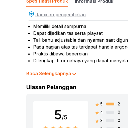
Spesifikasi Produk
Informasi Produk
Kursi
Kursi
Jaminan pengembalian
Mass
Memiliki detail sempurna
Kurs
Dapat dijadikan tas serta playset
Tali bahu adjustable dan nyaman saat digu
Pada bagian atas tas terdapat handle ergo
Praktis dibawa bepergian
Dilengkapi fitur cahaya yang dapat menyala
Melatih kemampuan kognitif, keterampilan sos
Baca Selengkapnya
anak
Cocok dijadikan koleksi atau referensi hadi
Ulasan Pelanggan
Baterai : 3V CR1220 x 2 pcs (termasuk)
Rekomendasi umur pengguna: 3 tahun ke a
Rekomendasi gender pengguna: girls
5
2
No. Sertifikat (SNI, K3L, UTTP): 436/LSP/
5
4
0
Material: plastik
/5
3
0
Isi set: penggorengan, 2 pcs tutup, alat mak