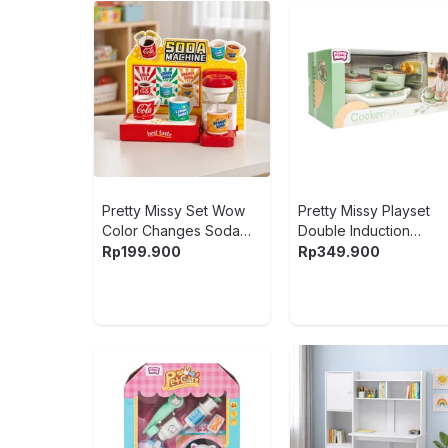
Pretty Missy Set Wow
Pretty Missy Playset
Color Changes Soda
Double Induction
Machine - Mix
Cooker - Mix
Rp
199.900
Rp
349.900