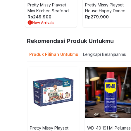
Pretty Missy Playset
Pretty Missy Playset
Mini Kitchen Seafood
House Happy Dance
Restaurant - Hijau/Putih
Studio - Ungu/Pink
Rp
249.900
Rp
279.900
New Arrivals
Rekomendasi Produk Untukmu
Produk Pilihan Untukmu
Lengkapi Belanjaanmu
Pretty Missy Playset
WD-40 191 Ml Pelumas