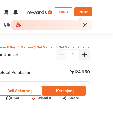
Masuk
Daftar
Dikirim ke:
Jakarta Selatan
Welcome Voucher Total Rp300rb!
Personal
Bisnis
ilih Seprai
nan & Bayi
Mainan
Set Mainan
Set Mainan Roleplay
Furniture dan
ur Jumlah
Perlengkapan Kantor
Makan
Dekorasi Kantor
eja Makan
Rp
124.950
total Pembelian:
Kursi Kantor
Tamu
Meja Kantor
onsol dan Foyer
Laci Kantor
Beli Sekarang
+ Keranjang
isi
Lemari Kantor
Chat
Wishlist
Share
antor
Loker
ja Sekolah