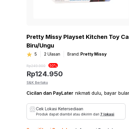
Home Improvement
Kursi
ROLKA
Lihat Semua Inspirasi
Bed & Bath
Sof
Pet Kingdom
Sofa
Hobi & Gaya Hidup
Pretty Missy Playset Kitchen Toy Cas
Sofa
Biru/Ungu
Pendopo
Kesehatan dan
Sofa
5
2
Ulasan
Brand:
Pretty Missy
Olahraga
Set S
THYS
50
%
Rp
249.900
Mainan & Bayi
Sofa 
Rp
124.950
Sofa 
EYE SOUL
S&K Berlaku
Otomotif
Sofa
Cicilan
dan PayLater
nikmati dulu, bayar bul
Bean
Sofa
Cek Lokasi Ketersediaan
Produk dapat diambil atau dikirim dari
7 lokasi
Fur