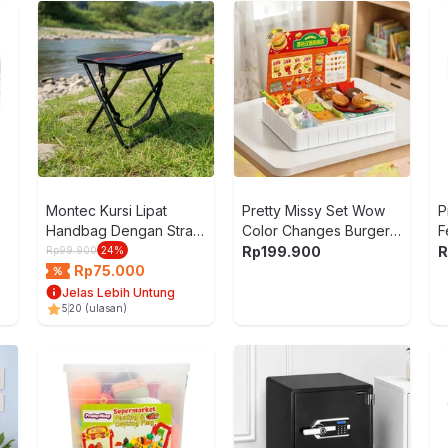
Montec Kursi Lipat
Pretty Missy Set Wow
P
Handbag Dengan Strap
Color Changes Burger
F
- Hitam
Kiosk - Mix
M
Rp
199.900
R
Rp
99.900
24
%
Rp
75.000
Jelas Lebih Untung
5
20
(ulasan)