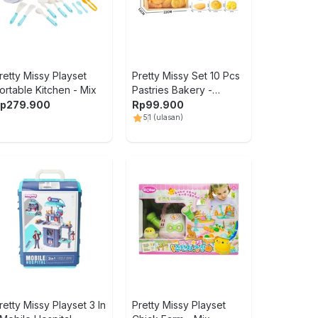
retty Missy Playset
Pretty Missy Set 10 Pcs
ortable Kitchen - Mix
Pastries Bakery -
Kuning
p
279.900
Rp
99.900
5
1
(ulasan)
retty Missy Playset 3 In
Pretty Missy Playset