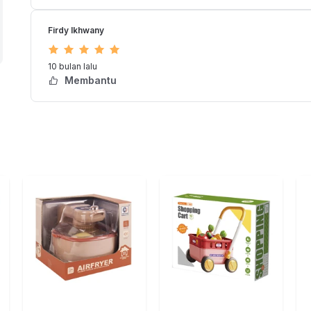
ak, tali tas
Firdy Ikhwany
10 bulan lalu
Membantu
EN TOY CASE 931WA