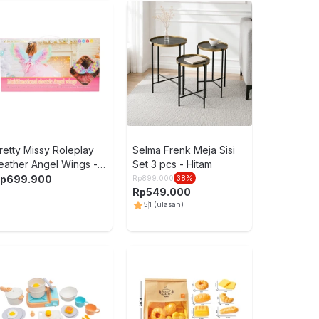
LEGO Disney
Frozen Cast
Rp
587.000
retty Missy Roleplay
Selma Frenk Meja Sisi
eather Angel Wings -
Set 3 pcs - Hitam
ix
p
699.900
Rp
899.000
38
%
Rp
549.000
5
1
(ulasan)