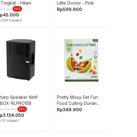
 Tingkat - Hitam
Little Doctor - Pink
Rp
599.900
p
69.000
34
%
LEGO Disney 
p
45.000
Mermaid St
5
28
(ulasan)
43213
Rp
379.000
5
3
(ulasan)
Kiddy Star 
Magnetic Bl
Snow Set 113
Rp
499.90
harp Speaker Aktif
Pretty Missy Set Fun
BOX-RLPRO15B
Food Cutting Durian
Series - Mix
Rp
349.900
p
4.249.000
26
%
p
3.134.050
LEGO Disney
5
1
(ulasan)
Elsas Froze
43234
Rp
329.000