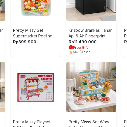
ar
Pretty Missy Set
Krisbow Brankas Tahan
P
Supermarket Peeling &
Api & Air Fingerprint
P
Cutting Veggie Seafood
53x48.3x61 cm
Rp
399.900
Rp
11.499.000
R
Bucket - Mix
FP3503F - Hitam
Free Gift
5
67
(ulasan)
Pretty Missy Playset
Pretty Missy Set Wow
P