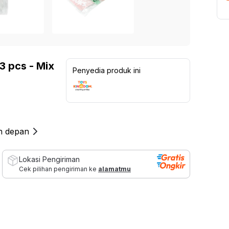
Lampu Indoor
Kinetic Sepeda Statis 8.5Be -
Kinetic Dumbbell Karet 2
 Sekolah
Abu-Abu / Hitam
1.099.000
Rp
Furn
Lampu untuk Outdoor
1.999.000
Rp
Rp
1.299.000
15
%
a
Kursi 
Rp
3.699.000
45
%
5
137
ulasan
5
70
ulasan
Ide dan Inspirasi
 > 3 Dudukan
Set Ka
3 pcs - Mix
Penyedia produk ini
Living Room Goals
 2 Dudukan
Kursi 
Organizer Storage Must Haves
 1 Dudukan
Shades of Brown
ofa
Dressing Room Essentials
Sectional
an depan
Recliner
 Bed
Lokasi Pengiriman
Cek pilihan pengiriman ke
alamatmu
 Bag
 Modular
nitur Salon & Spa