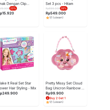
nak Dengan Clip
Set 3 pcs - Hitam
andom
p
19.900
20
%
Rp
899.000
38
%
p
15.920
Rp
549.000
5
1
(ulasan)
ake It Real Set Star
Pretty Missy Set Cloud
ower Hair Styling - Mix
Bag Unicron Rainbow -
Mix
p
249.900
Rp
99.900
Buy 2 Get 1
5
1
(ulasan)