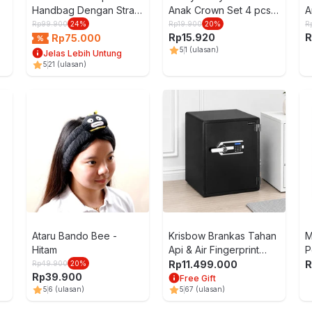
Handbag Dengan Strap
Anak Crown Set 4 pcs
A
- Hitam
Random
R
Rp
99.900
24
%
Rp
19.900
20
%
R
Rp
15.920
R
Rp
75.000
5
1
(ulasan)
Jelas Lebih Untung
5
21
(ulasan)
Ataru Bando Bee -
Krisbow Brankas Tahan
M
Hitam
Api & Air Fingerprint
P
53x48.3x61 cm
Rp
11.499.000
R
Rp
49.900
20
%
Rp
39.900
FP3503F - Hitam
Free Gift
5
6
(ulasan)
5
67
(ulasan)