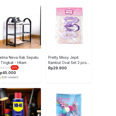
Pretty Missy
Anak Set 12 
Rp
29.900
elma Neva Rak Sepatu
Pretty Missy Jepit
 Tingkat - Hitam
Rambut Oval Set 3 pcs -
Ungu
Rp
29.900
p
69.000
34
%
Make It Real
p
45.000
2-Go - Mix
5
28
(ulasan)
Rp
299.900
20
Rp
239.920