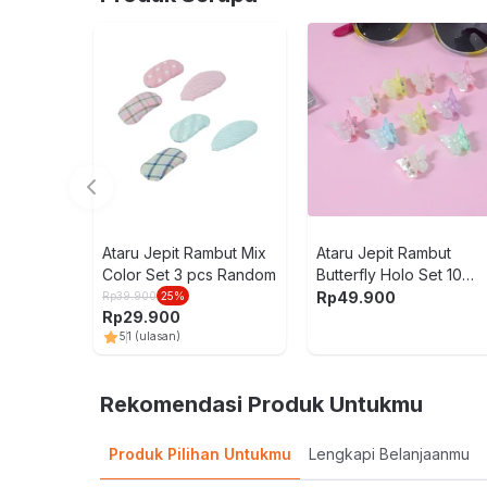
Ataru Jepit Rambut Mix
Ataru Jepit Rambut
Color Set 3 pcs Random
Butterfly Holo Set 10
pcs - Mix
Rp
49.900
Rp
39.900
25
%
Rp
29.900
5
1
(ulasan)
Rekomendasi Produk Untukmu
Produk Pilihan Untukmu
Lengkapi Belanjaanmu