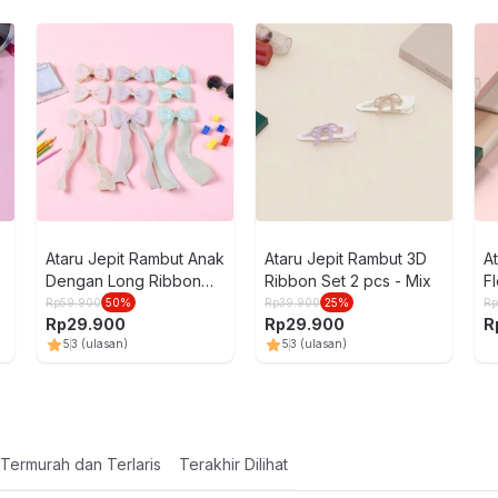
Ataru Jepit Rambut Anak
Ataru Jepit Rambut 3D
A
Dengan Long Ribbon
Ribbon Set 2 pcs - Mix
F
Set 3 pcs Random
Rp
59.900
50
%
Rp
39.900
25
%
R
Rp
29.900
Rp
29.900
R
5
3
(ulasan)
5
3
(ulasan)
Termurah dan Terlaris
Terakhir Dilihat