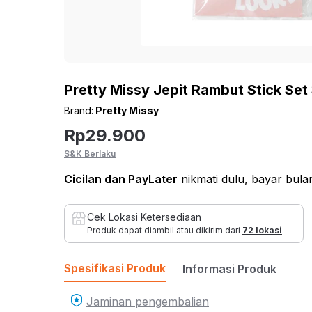
Home Improvement
Kursi
ROLKA
Lihat Semua Inspirasi
Bed & Bath
Sof
Pet Kingdom
Sofa
Hobi & Gaya Hidup
Pretty Missy Jepit Rambut Stick Set 
Sofa
Pendopo
Brand:
Pretty Missy
Kesehatan dan
Sofa
Rp
29.900
Olahraga
Set S
THYS
S&K Berlaku
Mainan & Bayi
Sofa 
Cicilan
dan PayLater
nikmati dulu, bayar bul
Sofa 
EYE SOUL
Otomotif
Sofa
Cek Lokasi Ketersediaan
Produk dapat diambil atau dikirim dari
72 lokasi
Bean
Sofa
Spesifikasi Produk
Informasi Produk
Fur
Jaminan pengembalian