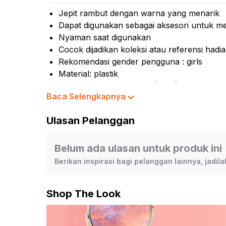
Kursi
Jepit rambut dengan warna yang menarik
Kursi
Dapat digunakan sebagai aksesori untuk m
Nyaman saat digunakan
Mass
Cocok dijadikan koleksi atau referensi hadi
Kurs
Rekomendasi gender pengguna : girls
Material: plastik
No. Pendaftaran Barang (NPB): 2-131-116-
Baca Selengkapnya
Isi set: 3 pcs
Rekomendasi umur: 3 tahun ke atas
Ulasan Pelanggan
Dimensi produk: 10 cm x 7.5 cm x 1 cm
Warna:
Mix
Belum ada ulasan untuk produk ini
Dimensi Kemasan:
3.5 x 1.0 x 5.0
cm
Berikan inspirasi bagi pelanggan lainnya, jadi
Berat:
0.03
kg
SKU:
10679368
Nama Komoditas:
PRMI ACCS - STICK HAI
Shop The Look