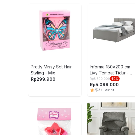
Pretty Missy Set Hair
Informa 180x200 cm
Styling - Mix
Livy Tempat Tidur -
Abu-Abu
Rp
299.900
Rp
8.500.000
40
%
Rp
5.099.000
5
23
(ulasan)