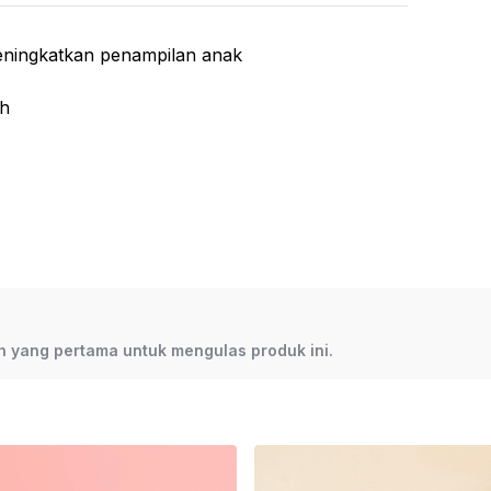
 Salon
 Salon Beroda
eningkatkan penampilan anak
age and Facial Bed
ah
i Keramas
25003336-1
lah yang pertama untuk mengulas produk ini.
RCLIP