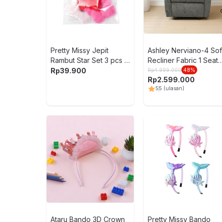
Pretty Missy Jepit
Ashley Nerviano-4 So
Rambut Star Set 3 pcs -
Recliner Fabric 1 Seate
Mix
- Abu-Abu
Rp
39.900
Rp
4.999.000
48
%
Rp
2.599.000
5
5
(ulasan)
Ataru Bando 3D Crown
Pretty Missy Bando