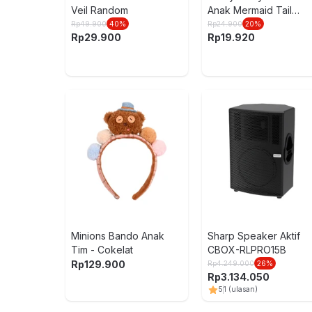
Veil Random
Anak Mermaid Tail
Random
Rp
49.900
40
%
Rp
24.900
20
%
Rp
29.900
Rp
19.920
Minions Bando Anak
Sharp Speaker Aktif
Tim - Cokelat
CBOX-RLPRO15B
Rp
129.900
Rp
4.249.000
26
%
Rp
3.134.050
5
1
(ulasan)