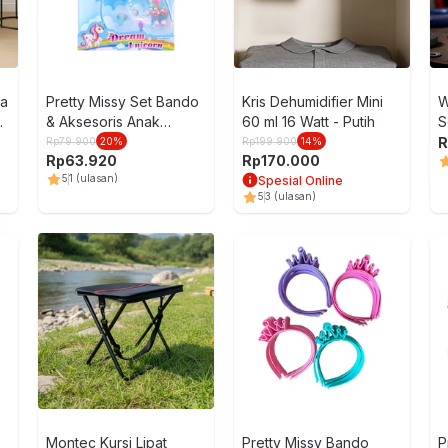
fa
Pretty Missy Set Bando
Kris Dehumidifier Mini
W
r
& Aksesoris Anak
60 ml 16 Watt - Putih
S
Mermaid - Biru
R
Rp
79.900
20
%
Rp
199.900
14
%
Rp
63.920
Rp
170.000
5
1
(ulasan)
Spesial Online
5
3
(ulasan)
Montec Kursi Lipat
Pretty Missy Bando
P