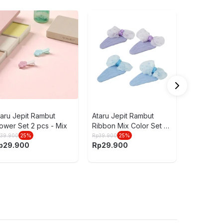
Ataru Jep
Ribbon Mi
Medium 3
Rp
39.900
25
Rp
29.90
5
5
(ulasa
taru Jepit Rambut
Ataru Jepit Rambut
lower Set 2 pcs - Mix
Ribbon Mix Color Set 2
pcs
p
39.900
25
%
Rp
39.900
25
%
p
29.900
Rp
29.900