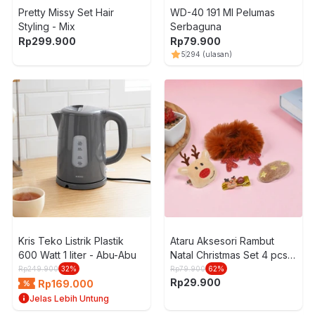
Pretty Missy Set Hair
WD-40 191 Ml Pelumas
Styling - Mix
Serbaguna
Rp
299.900
Rp
79.900
5
294
(ulasan)
Kris Teko Listrik Plastik
Ataru Aksesori Rambut
600 Watt 1 liter - Abu-Abu
Natal Christmas Set 4 pcs -
Mix
Rp
249.900
32
%
Rp
79.900
62
%
Rp
29.900
Rp
169.000
Jelas Lebih Untung