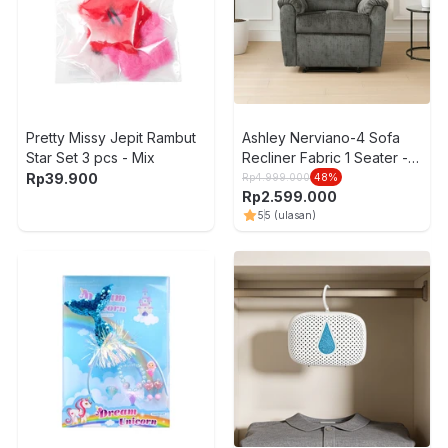
Pretty Missy Jepit Rambut
Ashley Nerviano-4 Sofa
Star Set 3 pcs - Mix
Recliner Fabric 1 Seater -
Abu-Abu
Rp
39.900
Rp
4.999.000
48
%
Rp
2.599.000
5
5
(ulasan)