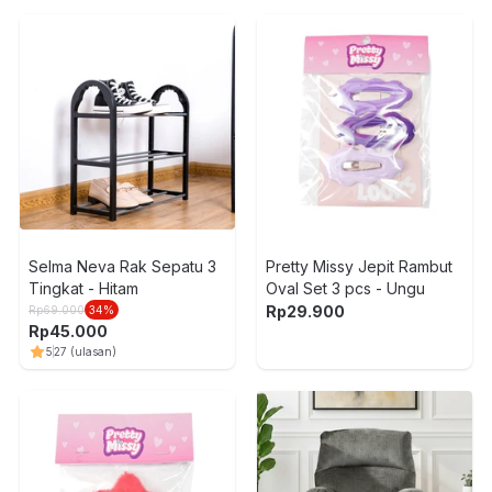
Selma Neva Rak Sepatu 3
Pretty Missy Jepit Rambut
Tingkat - Hitam
Oval Set 3 pcs - Ungu
Rp
29.900
Rp
69.000
34
%
Rp
45.000
5
27
(ulasan)