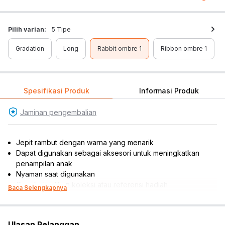
Pilih varian:
5 Tipe
Gradation
Long
Rabbit ombre 1
Ribbon ombre 1
Spesifikasi Produk
Informasi Produk
Jaminan pengembalian
Jepit rambut dengan warna yang menarik
Dapat digunakan sebagai aksesori untuk meningkatkan
penampilan anak
Nyaman saat digunakan
Cocok dijadikan koleksi atau referensi hadiah
Baca Selengkapnya
Rekomendasi gender pengguna : girls
Material: plastik
Tinggi: 1 inci
Ulasan Pelanggan