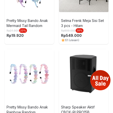
Pretty Missy Bando Anak
Selma Frenk Meja Sisi Set
Mermaid Tail Random
3 pcs - Hitam
Rp
24.900
20
%
Rp
899.000
38
%
Rp
19.920
Rp
549.000
5
1
(ulasan)
Pretty Missy Bando Anak
Sharp Speaker Aktif
Rainbow Random
CBOX-RLPRO15B