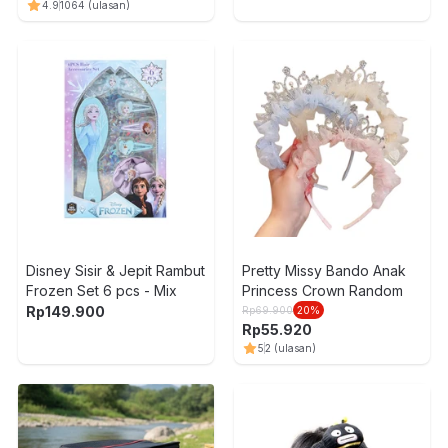
4.9
1064
(ulasan)
Disney Sisir & Jepit Rambut
Pretty Missy Bando Anak
Frozen Set 6 pcs - Mix
Princess Crown Random
Rp
149.900
Rp
69.900
20
%
Rp
55.920
5
2
(ulasan)