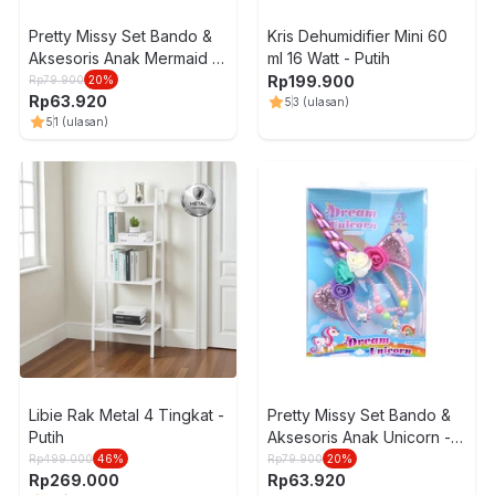
Pretty Missy Set Bando &
Kris Dehumidifier Mini 60
Aksesoris Anak Mermaid -
ml 16 Watt - Putih
Biru
Rp
199.900
Rp
79.900
20
%
Rp
63.920
5
3
(ulasan)
5
1
(ulasan)
Libie Rak Metal 4 Tingkat -
Pretty Missy Set Bando &
Putih
Aksesoris Anak Unicorn -
Pink
Rp
499.000
46
%
Rp
79.900
20
%
Rp
269.000
Rp
63.920