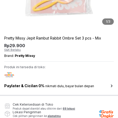
1
/
3
Pretty Missy Jepit Rambut Rabbit Ombre Set 3 pcs - Mix
Rp
29.900
S&K Berlaku
Brand:
Pretty Missy
Produk ini tersedia di toko:
Paylater & Cicilan 0%
nikmati dulu, bayar bulan depan
Cek Ketersediaan di Toko
Produk dapat diambil atau dikirim dari
69 lokasi
Lokasi Pengiriman
Cek pilihan pengiriman ke
alamatmu