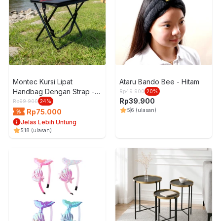
Montec Kursi Lipat
Ataru Bando Bee - Hitam
Handbag Dengan Strap -
Rp
49.900
20
%
Rp
39.900
Hitam
Rp
99.900
24
%
5
6
(ulasan)
Rp
75.000
Jelas Lebih Untung
5
18
(ulasan)