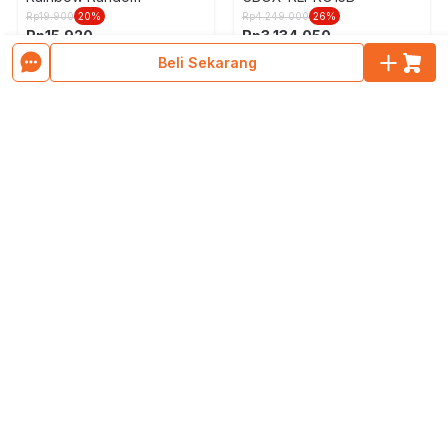
Rp
19.900
20
%
Rp
4.249.000
26
%
Rp
15.920
Rp
3.134.050
5
1
(ulasan)
Beli Sekarang
Muat Lebih Banyak Produk
No.1 Home, Living & Furniture E-commerce in Indonesia
E-catalogue
Layanan Konsumen