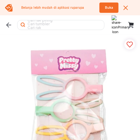
Belanja lebih mudah di aplikasi
ruparupa
Buka
Cari kipas
Cari rak piring
Cari tumbler
Cari rak
Cari koper
Cari tempat sampah
Cari sofa bed
Cari air purifier
Cari rak buku
Cari meja lipat
Cari kasur
Cari rak besi
Cari kipas angin
Cari lemari pakaian
Cari kursi kantor
Cari rak sepatu
Cari sofa
Cari lemari besi
Cari lemari
Cari meja
Cari tangga
Cari kursi
Cari meja makan
Cari meja belajar
Cari kursi lipat