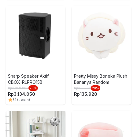
Sharp Speaker Aktif
Pretty Missy Boneka Plush
CBOX-RLPRO15B
Bananya Random
Rp
4.249.000
26
%
Rp
169.900
20
%
Rp
3.134.050
Rp
135.920
5
1
(ulasan)