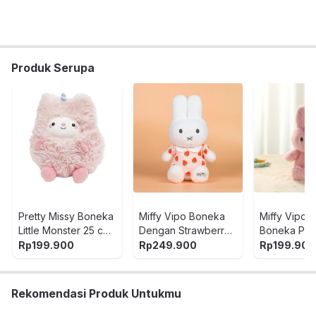
Produk Serupa
Pretty Missy Boneka
Miffy Vipo Boneka
Miffy Vipo C
Little Monster 25 cm
Dengan Strawberry
Boneka Plu
- Pink
Dress 25 cm -
- Pink
Rp
199.900
Rp
249.900
Rp
199.900
Putih/Pink
Rekomendasi Produk Untukmu