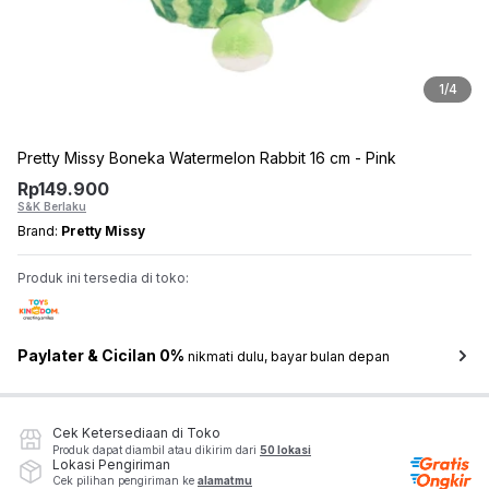
1
/
4
Pretty Missy Boneka Watermelon Rabbit 16 cm - Pink
Rp
149.900
S&K Berlaku
Brand:
Pretty Missy
Produk ini tersedia di toko:
Paylater & Cicilan 0%
nikmati dulu, bayar bulan depan
Cek Ketersediaan di Toko
Produk dapat diambil atau dikirim dari
50 lokasi
Lokasi Pengiriman
Cek pilihan pengiriman ke
alamatmu