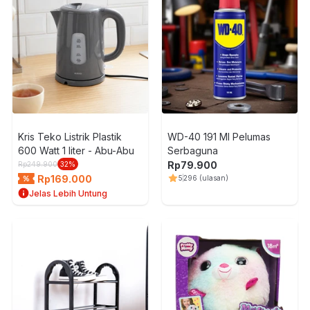
Kris Teko Listrik Plastik
WD-40 191 Ml Pelumas
600 Watt 1 liter - Abu-Abu
Serbaguna
Rp
79.900
Rp
249.900
32
%
Rp
169.000
5
296
(ulasan)
Jelas Lebih Untung