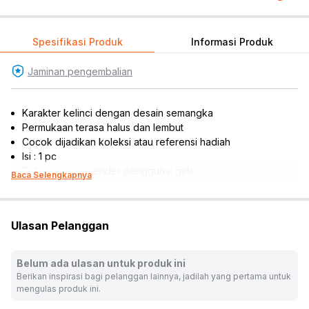
Spesifikasi Produk
Informasi Produk
Jaminan pengembalian
Karakter kelinci dengan desain semangka
Permukaan terasa halus dan lembut
Cocok dijadikan koleksi atau referensi hadiah
Isi : 1 pc
Rekomendasi gender pengguna: girls
Baca Selengkapnya
Rekomendasi umur pengguna: 3 tahun ke atas
Material: fabric
Tinggi figur: 16 cm
Ulasan Pelanggan
Dimensi produk: 18 cm x 10 cm x 16 cm
Warna:
Pink
Belum ada ulasan untuk produk ini
Dimensi Kemasan:
30.0 x 10.0 x 27.0
cm
Berikan inspirasi bagi pelanggan lainnya, jadilah yang pertama untuk
Berat:
0.15
kg
mengulas produk ini.
SKU:
10631061
Nama Komoditas:
PRMI - WATERMELON RABBIT