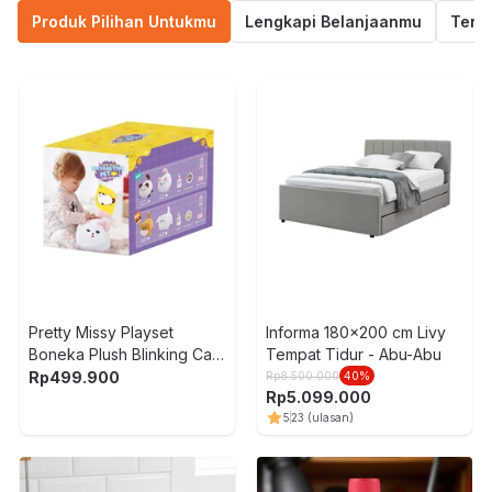
Produk Pilihan Untukmu
Lengkapi Belanjaanmu
Termu
Pretty Missy Playset
Informa 180x200 cm Livy
Boneka Plush Blinking Cat
Tempat Tidur - Abu-Abu
- Mix
Rp
499.900
Rp
8.500.000
40
%
S
Rp
5.099.000
5
23
(ulasan)