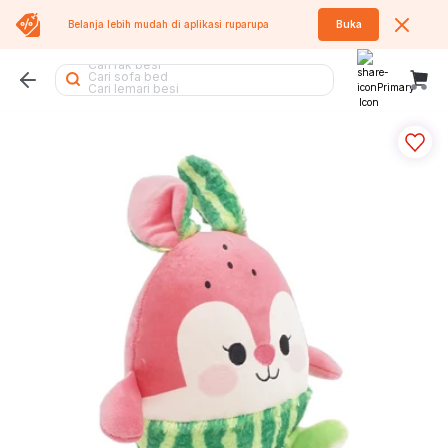
Belanja lebih mudah di aplikasi
ruparupa
Buka
Cari kasur
Cari rak besi
Cari sofa bed
Cari lemari besi
Cari lemari pakaian
Cari tumbler
Cari kipas
Cari meja makan
Cari rak piring
Cari air purifier
Cari tangga
Cari koper
Cari meja lipat
Cari kursi lipat
Cari lemari
Cari rak buku
Cari rak
Cari meja belajar
Cari kursi
Cari meja
Cari kursi kantor
Cari kipas angin
Cari tempat sampah
Cari sofa
Cari rak sepatu