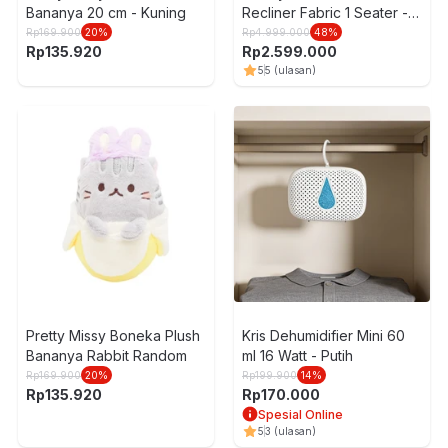
Bananya 20 cm - Kuning
Recliner Fabric 1 Seater -
Abu-Abu
Rp
169.900
20
%
Rp
4.999.000
48
%
Rp
135.920
Rp
2.599.000
5
5
(ulasan)
Pretty Missy Boneka Plush
Kris Dehumidifier Mini 60
Bananya Rabbit Random
ml 16 Watt - Putih
Rp
169.900
20
%
Rp
199.900
14
%
Rp
135.920
Rp
170.000
Spesial Online
5
3
(ulasan)