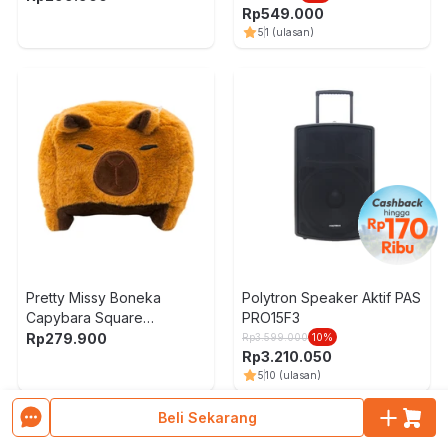
Rp
549.000
5
1
(ulasan)
Pretty Missy Boneka
Polytron Speaker Aktif PAS
Capybara Square
PRO15F3
Stackable 40 cm - Cokelat
Rp
279.900
Rp
3.599.000
10
%
Rp
3.210.050
5
10
(ulasan)
Muat Lebih Banyak Produk
Beli Sekarang