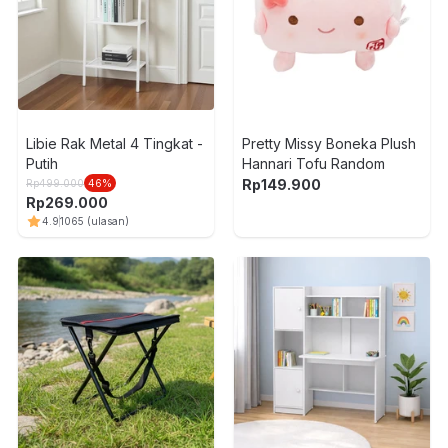
Libie Rak Metal 4 Tingkat -
Pretty Missy Boneka Plush
Putih
Hannari Tofu Random
Rp
149.900
Rp
499.000
46
%
Rp
269.000
4.9
1065
(ulasan)