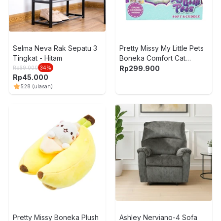
Selma Neva Rak Sepatu 3
Pretty Missy My Little Pets
Tingkat - Hitam
Boneka Comfort Cat
Lampu & Suara - Putih
Rp
299.900
Rp
69.000
34
%
Rp
45.000
5
28
(ulasan)
Pretty Missy Boneka Plush
Ashley Nerviano-4 Sofa