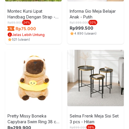
Montec Kursi Lipat
Informa Gio Meja Belajar
Handbag Dengan Strap -
Anak - Putih
Hitam
Rp
99.900
24
%
Rp
1.999.000
50
%
Rp
999.500
Rp
75.000
4.8
90
(ulasan)
Jelas Lebih Untung
5
21
(ulasan)
Pretty Missy Boneka
Selma Frenk Meja Sisi Set
Capybara Swim Ring 38 cm
3 pcs - Hitam
- Cokelat/Kuning
Rp
299.900
Rp
899.000
38
%