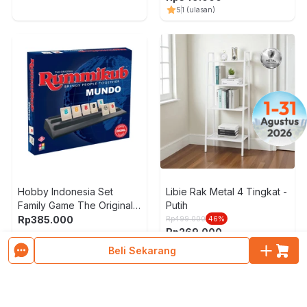
5
1
(ulasan)
Hobby Indonesia Set
Libie Rak Metal 4 Tingkat -
Family Game The Original
Putih
Rummikub - Mix
Rp
385.000
Rp
499.000
46
%
Rp
269.000
4.9
1064
(ulasan)
Beli Sekarang
Muat Lebih Banyak Produk