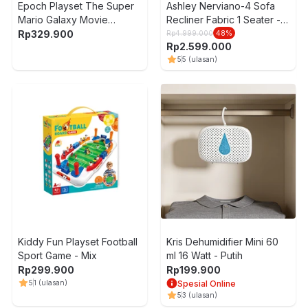
Epoch Playset The Super
Ashley Nerviano-4 Sofa
Mario Galaxy Movie
Recliner Fabric 1 Seater -
Balancing Game - Mix
Abu-Abu
Rp
329.900
Rp
4.999.000
48
%
Rp
2.599.000
5
5
(ulasan)
Kiddy Fun Playset Football
Kris Dehumidifier Mini 60
Sport Game - Mix
ml 16 Watt - Putih
Rp
299.900
Rp
199.900
5
1
(ulasan)
Spesial Online
5
3
(ulasan)