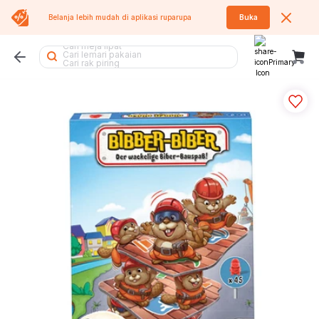
Belanja lebih mudah di aplikasi
ruparupa
Buka
Cari meja belajar
Cari meja lipat
Cari lemari pakaian
Cari rak piring
Cari meja
Cari air purifier
Cari tempat sampah
Cari rak
Cari kursi lipat
Cari rak sepatu
Cari tangga
Cari koper
Cari rak besi
Cari rak buku
Cari meja makan
Cari sofa bed
Cari kursi
Cari tumbler
Cari kursi kantor
Cari lemari besi
Cari kipas angin
Cari kipas
Cari sofa
Cari kasur
Cari lemari