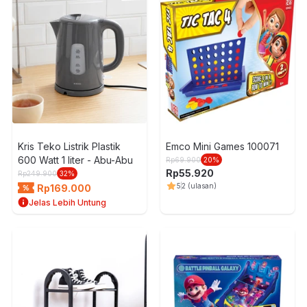
Kris Teko Listrik Plastik
Emco Mini Games 100071
600 Watt 1 liter - Abu-Abu
Rp
69.900
20
%
Rp
55.920
Rp
249.900
32
%
5
2
(ulasan)
Rp
169.000
Jelas Lebih Untung