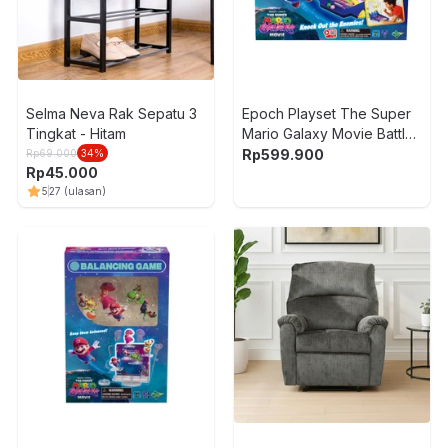
Selma Neva Rak Sepatu 3
Epoch Playset The Super
Tingkat - Hitam
Mario Galaxy Movie Battle
Pinball - Mix
Rp
599.900
Rp
69.000
34
%
Rp
45.000
5
27
(ulasan)