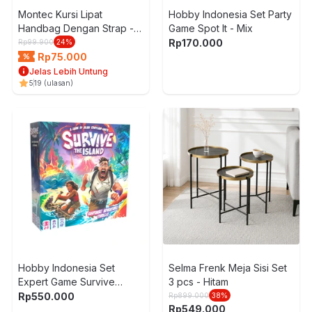
Montec Kursi Lipat
Hobby Indonesia Set Party
Handbag Dengan Strap -
Game Spot It - Mix
Hitam
Rp
170.000
Rp
99.900
24
%
Rp
75.000
Jelas Lebih Untung
5
19
(ulasan)
Hobby Indonesia Set
Selma Frenk Meja Sisi Set
Expert Game Survive
3 pcs - Hitam
Island - Mix
Rp
550.000
Rp
899.000
38
%
Rp
549.000