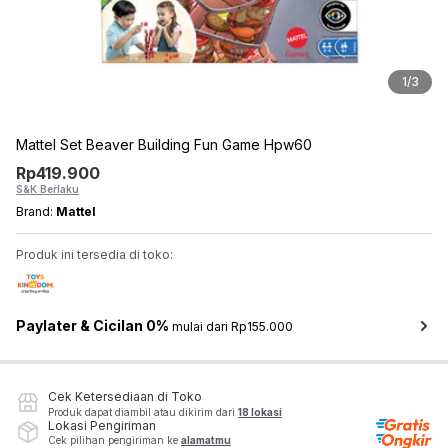
1
/
3
Mattel Set Beaver Building Fun Game Hpw60
Rp
419.900
S&K Berlaku
Brand:
Mattel
Produk ini tersedia di toko:
Paylater & Cicilan 0%
mulai dari Rp155.000
Cek Ketersediaan di Toko
Produk dapat diambil atau dikirim dari
18 lokasi
Lokasi Pengiriman
Cek pilihan pengiriman ke
alamatmu