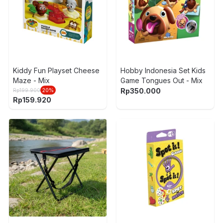
Kiddy Fun Playset Cheese
Hobby Indonesia Set Kids
Maze - Mix
Game Tongues Out - Mix
Rp
350.000
Rp
199.900
20
%
Rp
159.920