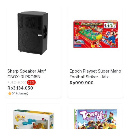
Sharp Speaker Aktif
Epoch Playset Super Mario
CBOX-RLPRO15B
Football Striker - Mix
Rp
999.900
Rp
4.249.000
26
%
Rp
3.134.050
5
1
(ulasan)