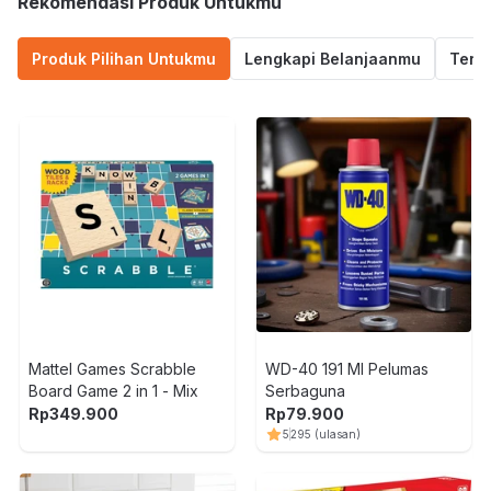
Rekomendasi Produk Untukmu
Produk Pilihan Untukmu
Lengkapi Belanjaanmu
Termu
Mattel Games Scrabble
WD-40 191 Ml Pelumas
Board Game 2 in 1 - Mix
Serbaguna
Rp
349.900
Rp
79.900
5
295
(ulasan)