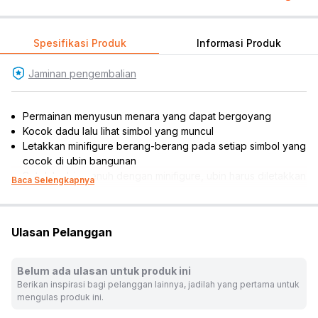
Spesifikasi Produk
Informasi Produk
Jaminan pengembalian
Permainan menyusun menara yang dapat bergoyang
Kocok dadu lalu lihat simbol yang muncul
Letakkan minifigure berang-berang pada setiap simbol yang
cocok di ubin bangunan
Setelah ubin penuh dengan minifigure, ubin harus diletakkan
Baca Selengkapnya
di atas menara
Menara runtuh maka permainan akan berakhir dan kalah
Melatih kecerdasan dan strategi
Ulasan Pelanggan
Meningkatkan keterampilan interaktif dan konsentrasi
Dapat dimainkan 2 hingga 4 orang pemain
Cocok dijadikan koleksi atau referensi hadiah
Belum ada ulasan untuk produk ini
Rekomendasi umur pengguna: 6 tahun ke atas
Berikan inspirasi bagi pelanggan lainnya, jadilah yang pertama untuk
Rekomendasi gender pengguna: unisex
mengulas produk ini.
Isi set: 3 pcs dadu, 14 pcs ubin bangunan, 45 pcs minifigure