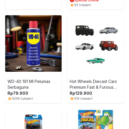
Spesial Online
5
3
(ulasan)
WD-40 191 Ml Pelumas
Hot Wheels Diecast Cars
Serbaguna
Premium Fast & Furious
1:64 Random
Rp
79.900
Rp
129.900
5
296
(ulasan)
5
16
(ulasan)