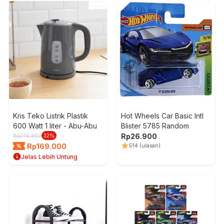
Kris Teko Listrik Plastik
Hot Wheels Car Basic Intl
600 Watt 1 liter - Abu-Abu
Blister 5785 Random
Rp
26.900
Rp
249.900
32
%
Rp
169.000
5
14
(ulasan)
Jelas Lebih Untung