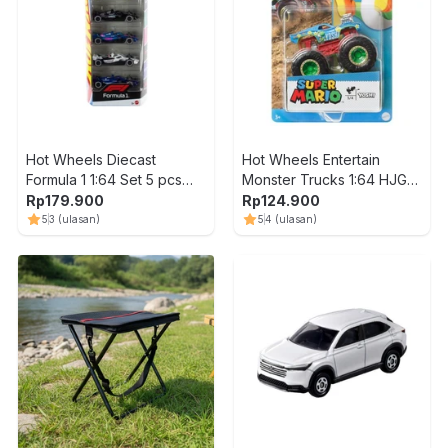
Hot Wheels Diecast
Hot Wheels Entertain
Formula 1 1:64 Set 5 pcs
Monster Trucks 1:64 HJG41
Random
Random
Rp
179.900
Rp
124.900
5
3
(ulasan)
5
4
(ulasan)