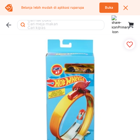
Belanja lebih mudah di aplikasi
ruparupa
Buka
Cari lemari pakaian
Cari rak buku
Cari meja makan
Cari kipas
Cari meja lipat
Cari sofa
Cari lemari besi
Cari tangga
Cari tempat sampah
Cari meja
Cari kursi kantor
Cari rak besi
Cari kasur
Cari kipas angin
Cari air purifier
Cari kursi lipat
Cari meja belajar
Cari rak sepatu
Cari tumbler
Cari rak
Cari sofa bed
Cari lemari
Cari rak piring
Cari kursi
Cari koper