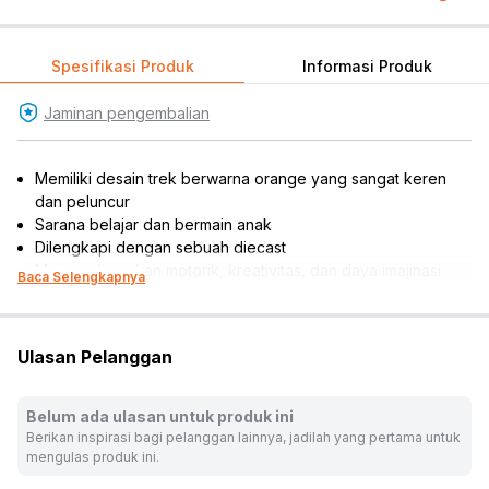
Spesifikasi Produk
Informasi Produk
Jaminan pengembalian
Memiliki desain trek berwarna orange yang sangat keren
dan peluncur
Sarana belajar dan bermain anak
Dilengkapi dengan sebuah diecast
Mengembangkan motorik, kreativitas, dan daya imajinasi
Baca Selengkapnya
anak
Material berkualitas yang aman untuk anak-anak
Cocok dijadikan referensi hadiah
Ulasan Pelanggan
*Warna dan desain tidak dapat dipilih, disesuaikan dengan
ketersediaan produk
Rekomendasi umur pengguna: 3 tahun ke atas
Belum ada ulasan untuk produk ini
Rekomendasi gender pengguna: boys
Berikan inspirasi bagi pelanggan lainnya, jadilah yang pertama untuk
Jenis: mobil-mobilan
mengulas produk ini.
Warna:
Mix