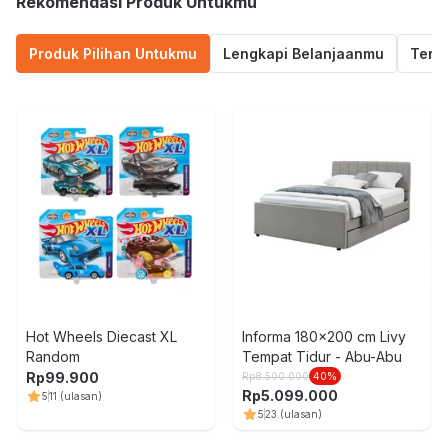
Rekomendasi Produk Untukmu
Produk Pilihan Untukmu
Lengkapi Belanjaanmu
Termu
Hot Wheels Diecast XL
Informa 180x200 cm Livy
Random
Tempat Tidur - Abu-Abu
Rp
99.900
Rp
8.500.000
40
%
Rp
5.099.000
5
11
(ulasan)
5
23
(ulasan)