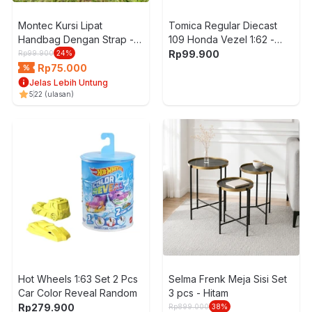
Montec Kursi Lipat
Tomica Regular Diecast
Handbag Dengan Strap -
109 Honda Vezel 1:62 -
Hitam
Putih
Rp
99.900
Rp
99.900
24
%
Rp
75.000
Jelas Lebih Untung
5
22
(ulasan)
Hot Wheels 1:63 Set 2 Pcs
Selma Frenk Meja Sisi Set
Car Color Reveal Random
3 pcs - Hitam
Rp
279.900
Rp
899.000
38
%