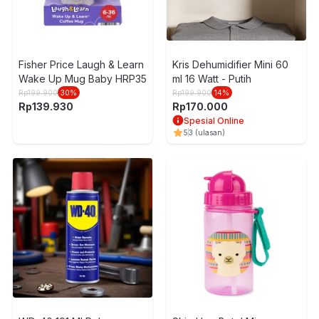
Fisher Price Laugh & Learn
Kris Dehumidifier Mini 60
Wake Up Mug Baby HRP35
ml 16 Watt - Putih
Rp
199.900
30
%
Rp
199.900
14
%
Rp
139.930
Rp
170.000
Spesial Online
5
3
(ulasan)