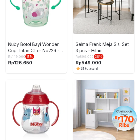
Nuby Botol Bayi Wonder
Selma Frenk Meja Sisi Set
Cup Tritan Gliter Nb229 -
3 pcs - Hitam
Hijau
Rp
149.000
15
%
Rp
899.000
38
%
Rp
126.650
Rp
549.000
5
1
(ulasan)