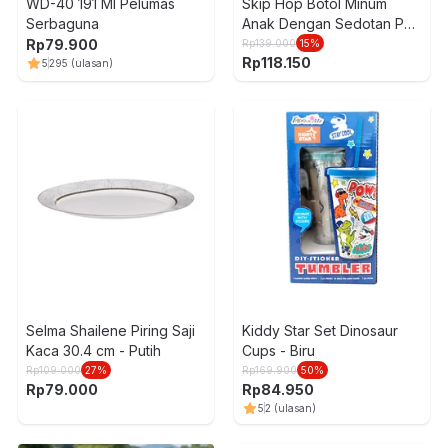
WD-40 191 Ml Pelumas
Skip Hop Botol Minum
Serbaguna
Anak Dengan Sedotan Pp
Llama Sh122
Rp
79.900
Rp
139.000
15
%
Rp
118.150
5
295
(ulasan)
Selma Shailene Piring Saji
Kiddy Star Set Dinosaur
Kaca 30.4 cm - Putih
Cups - Biru
Rp
109.000
27
%
Rp
169.900
50
%
Rp
79.000
Rp
84.950
5
2
(ulasan)