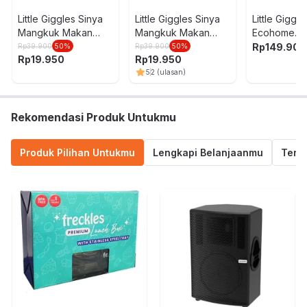
Little Giggles Sinya
Little Giggles Sinya
Little Giggle
Mangkuk Makan
Mangkuk Makan
Ecohome
Anak Dengan
Anak Dengan
Perlengkap
Rp
149.900
Rp
39.900
50
%
Rp
39.900
50
%
Rp
19.950
Rp
19.950
Suction Base -
Suction Base - Biru
Makan Anak
5
2
(ulasan)
Kuning/Hijau
- Pink
Rekomendasi Produk Untukmu
Produk Pilihan Untukmu
Lengkapi Belanjaanmu
Termu