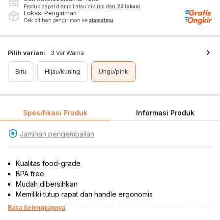
Produk dapat diambil atau dikirim dari
23 lokasi
Lokasi Pengiriman
Cek pilihan pengiriman ke
alamatmu
Pilih varian:
3 Var Warna
Biru
Hijau/kuning
Ungu/pink
Spesifikasi Produk
Informasi Produk
Jaminan pengembalian
Kualitas food-grade
BPA free
Mudah dibersihkan
Memiliki tutup rapat dan handle ergonomis
Dilengkapi sendok yang dapat diletakkan pada bagian tutup
Baca Selengkapnya
Alas dengan suction menjaga agar tidak mudah bergeser