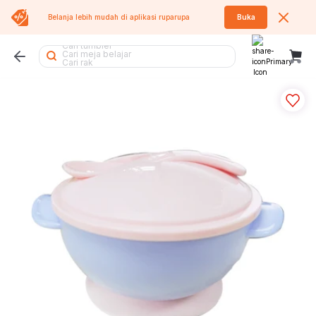
Belanja lebih mudah di aplikasi
ruparupa
Buka
Cari lemari besi
Cari tumbler
Cari meja belajar
Cari rak
Cari rak buku
Cari koper
Cari kursi kantor
Cari rak piring
Cari sofa bed
Cari kipas
Cari rak besi
Cari meja makan
Cari rak sepatu
Cari air purifier
Cari tempat sampah
Cari lemari
Cari sofa
Cari lemari pakaian
Cari meja
Cari kursi lipat
Cari kipas angin
Cari tangga
Cari meja lipat
Cari kasur
Cari kursi