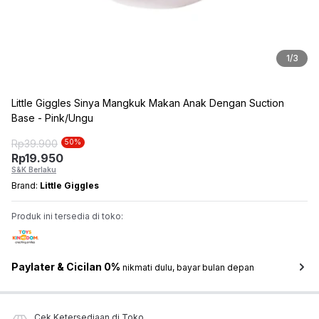
1
/
3
Little Giggles Sinya Mangkuk Makan Anak Dengan Suction
Base - Pink/Ungu
Rp
39.900
50
%
Rp
19.950
S&K Berlaku
Brand:
Little Giggles
Produk ini tersedia di toko:
Paylater & Cicilan 0%
nikmati dulu, bayar bulan depan
Cek Ketersediaan di Toko