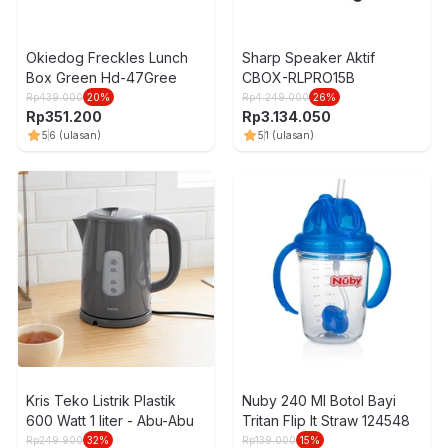
Okiedog Freckles Lunch
Sharp Speaker Aktif
Box Green Hd-47Gree
CBOX-RLPRO15B
Rp
439.000
20
%
Rp
4.249.000
26
%
Rp
351.200
Rp
3.134.050
5
6
(ulasan)
5
1
(ulasan)
Kris Teko Listrik Plastik
Nuby 240 Ml Botol Bayi
600 Watt 1 liter - Abu-Abu
Tritan Flip It Straw 124548
Rp
249.900
32
%
Rp
139.000
15
%