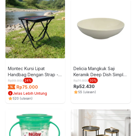
Montec Kursi Lipat
Delicia Mangkuk Saji
Handbag Dengan Strap -
Keramik Deep Dish Simple
Hitam
Plus Collection 19 cm -
Rp
99.900
24
%
Rp
74.900
30
%
Rp
52.430
Putih
Rp
75.000
5
5
(ulasan)
Jelas Lebih Untung
5
20
(ulasan)