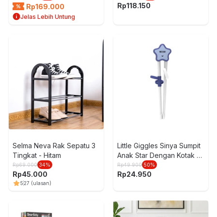
Rp
118.150
Rp
169.000
Jelas Lebih Untung
Selma Neva Rak Sepatu 3
Little Giggles Sinya Sumpit
Tingkat - Hitam
Anak Star Dengan Kotak -
Putih/Biru
Rp
69.000
34
%
Rp
49.900
50
%
Rp
45.000
Rp
24.950
5
27
(ulasan)