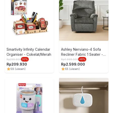
Smartivity Infinity Calendar
Ashley Nerviano-4 Sofa
Organiser - Cokelat/Merah
Recliner Fabric 1 Seater -
Abu-Abu
Rp
299.900
30
%
Rp
4.999.000
48
%
Rp
209.930
Rp
2.599.000
5
6
(ulasan)
5
5
(ulasan)