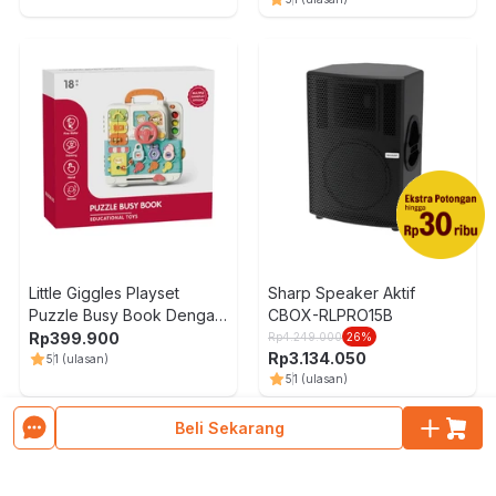
Little Giggles Playset
Sharp Speaker Aktif
Puzzle Busy Book Dengan
CBOX-RLPRO15B
Musik - Mix
Rp
399.900
Rp
4.249.000
26
%
Rp
3.134.050
5
1
(ulasan)
5
1
(ulasan)
Muat Lebih Banyak Produk
Beli Sekarang