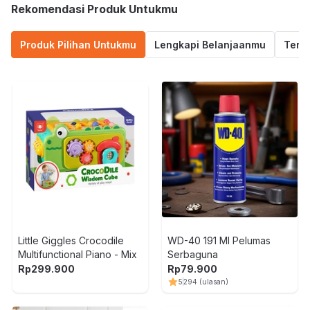
Rekomendasi Produk Untukmu
Produk Pilihan Untukmu
Lengkapi Belanjaanmu
Termu
Little Giggles Crocodile
WD-40 191 Ml Pelumas
Multifunctional Piano - Mix
Serbaguna
Rp
299.900
Rp
79.900
5
294
(ulasan)