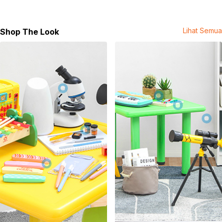
Material: plastik ABS & PP
Rekomendasi umur pengguna: 0-3 bulan
Dimensi produk: 16 cm x 9.6 cm x 7.5 cm
Lihat Semua
Shop The Look
Warna:
Mix
Dimensi Kemasan:
20.5 x 11.0 x 13.5
cm
Berat:
0.31
kg
SKU:
10631050
Nama Komoditas:
LG-LK BABY STEERING WHEEL 920662