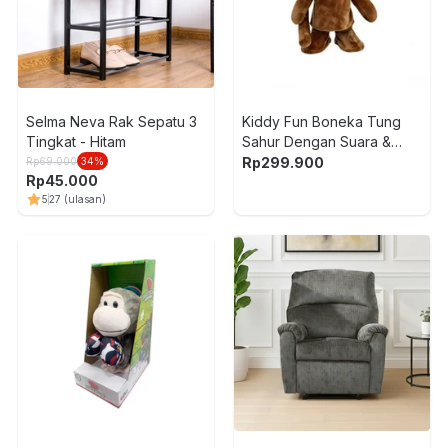
Selma Neva Rak Sepatu 3
Kiddy Fun Boneka Tung
Tingkat - Hitam
Sahur Dengan Suara &
Gerak - Cokelat
Rp
299.900
Rp
69.000
34
%
Rp
45.000
5
27
(ulasan)