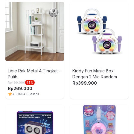
Libie Rak Metal 4 Tingkat -
Kiddy Fun Music Box
Putih
Dengan 2 Mic Random
Rp
399.900
Rp
499.000
46
%
Rp
269.000
4.9
1064
(ulasan)