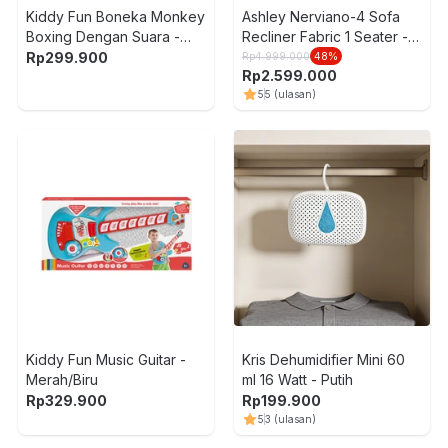
Kiddy Fun Boneka Monkey
Ashley Nerviano-4 Sofa
Boxing Dengan Suara -
Recliner Fabric 1 Seater -
Mix
Abu-Abu
Rp
299.900
Rp
4.999.000
48
%
Rp
2.599.000
5
5
(ulasan)
Kiddy Fun Music Guitar -
Kris Dehumidifier Mini 60
Merah/Biru
ml 16 Watt - Putih
Rp
329.900
Rp
199.900
5
3
(ulasan)