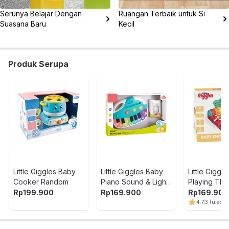
Serunya Belajar Dengan
Ruangan Terbaik untuk Si
Suasana Baru
Kecil
Produk Serupa
Little Giggles Baby
Little Giggles Baby
Little Giggl
Cooker Random
Piano Sound & Light
Playing The
Random
Random
Rp
199.900
Rp
169.900
Rp
169.900
4.7
3
(ulasan