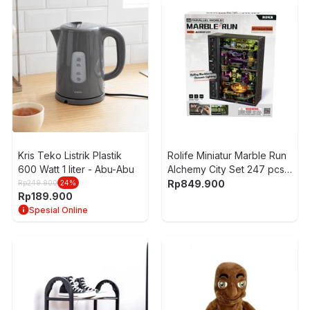
Kris Teko Listrik Plastik
Rolife Miniatur Marble Run
600 Watt 1 liter - Abu-Abu
Alchemy City Set 247 pcs
MR04S - Hitam
Rp
849.900
Rp
249.900
24
%
Rp
189.900
Spesial Online