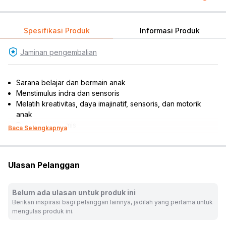
Spesifikasi Produk
Informasi Produk
Jaminan pengembalian
Sarana belajar dan bermain anak
Menstimulus indra dan sensoris
Melatih kreativitas, daya imajinatif, sensoris, dan motorik
anak
Desain ergonomis
Baca Selengkapnya
Dilengkapi fitur suara, musik, dan lampu
Tombol dengan desain dan warna-warni menarik
Mudah dibawa bepergian
Ulasan Pelanggan
Dapat diletakkan di atas meja atau permukaan lainnya
Cocok dijadikan koleksi atau referensi hadiah
Isi : 1 pc
Belum ada ulasan untuk produk ini
Baterai : AA x 2 pcs (tidak termasuk)
Berikan inspirasi bagi pelanggan lainnya, jadilah yang pertama untuk
*Warna tidak dapat dipilih, disesuaikan dengan
mengulas produk ini.
ketersediaan produk