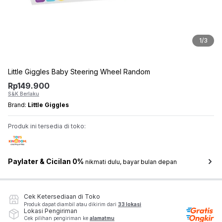
1
/
3
Little Giggles Baby Steering Wheel Random
Rp
149.900
S&K Berlaku
Brand:
Little Giggles
Produk ini tersedia di toko:
Paylater & Cicilan 0%
nikmati dulu, bayar bulan depan
Cek Ketersediaan di Toko
Produk dapat diambil atau dikirim dari
33 lokasi
Lokasi Pengiriman
Cek pilihan pengiriman ke
alamatmu