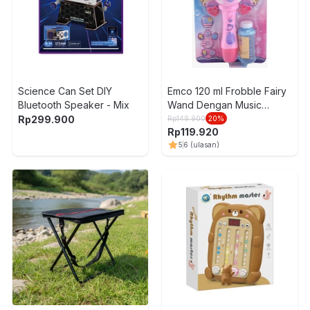
Science Can Set DIY
Emco 120 ml Frobble Fairy
Bluetooth Speaker - Mix
Wand Dengan Music
Bubbles
Rp
299.900
Rp
149.900
20
%
Rp
119.920
5
6
(ulasan)