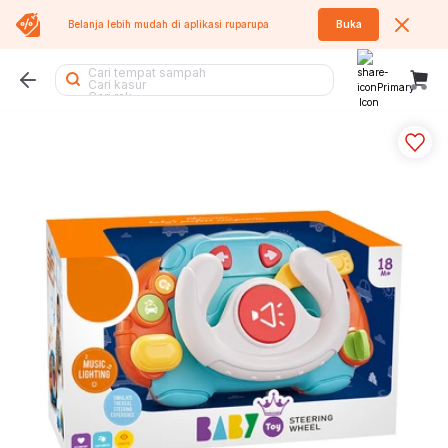
Cari tumbler
Belanja lebih mudah di aplikasi
ruparupa
Buka
Cari air purifier
Cari rak buku
Cari sofa
Cari tempat sampah
Cari kasur
Cari rak
Cari lemari
Cari kipas angin
Cari lemari besi
Cari meja
Cari kursi
Cari meja lipat
Cari kursi lipat
Cari lemari pakaian
Cari meja makan
Cari rak piring
Cari koper
Cari tangga
Cari kipas
Cari kursi kantor
Cari rak besi
Cari rak sepatu
Cari meja belajar
Cari sofa bed