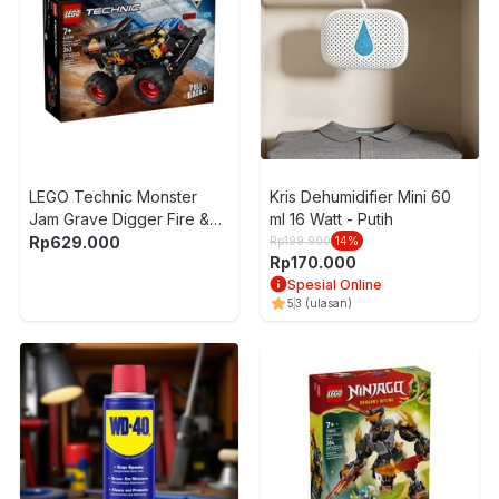
LEGO Technic Monster
Kris Dehumidifier Mini 60
Jam Grave Digger Fire &
ml 16 Watt - Putih
Ice Pull Back Set 263 pcs
Rp
629.000
Rp
199.900
14
%
Rp
170.000
42219 - Hitam
Spesial Online
5
3
(ulasan)