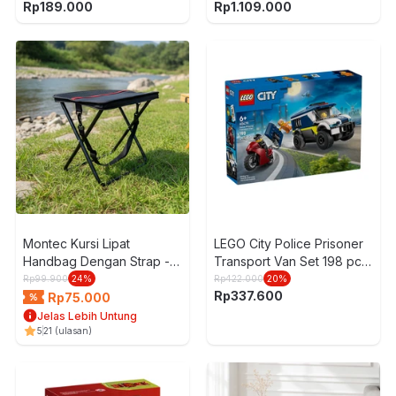
Car Set 387 pcs 71856 -
Rp
189.000
Rp
1.109.000
Mix
Montec Kursi Lipat
LEGO City Police Prisoner
Handbag Dengan Strap -
Transport Van Set 198 pcs
Hitam
60479 - Mix
Rp
99.900
24
%
Rp
422.000
20
%
Rp
337.600
Rp
75.000
Jelas Lebih Untung
5
21
(ulasan)