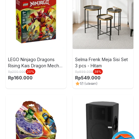
LEGO Ninjago Dragons
Selma Frenk Meja Sisi Set
Rising Kais Dragon Mech
3 pcs - Hitam
Battle Pack Set 85 pcs
Rp
200.000
20
%
Rp
899.000
38
%
Rp
160.000
Rp
549.000
71851 - Merah
5
1
(ulasan)