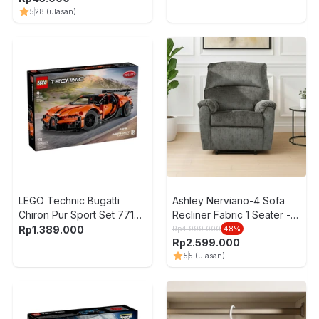
5
28
(ulasan)
LEGO Technic Bugatti
Ashley Nerviano-4 Sofa
Chiron Pur Sport Set 771
Recliner Fabric 1 Seater -
pcs 42222 - Oranye
Abu-Abu
Rp
1.389.000
Rp
4.999.000
48
%
Rp
2.599.000
5
5
(ulasan)