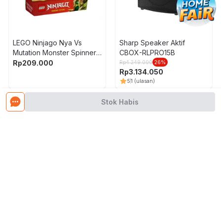
LEGO Ninjago Nya Vs
Sharp Speaker Aktif
Mutation Monster Spinner
CBOX-RLPRO15B
Set 49 pcs 71849 - Mix
Rp
209.000
Rp
4.249.000
26
%
Rp
3.134.050
5
1
(ulasan)
Muat Lebih Banyak Produk
Stok Habis
No.1 Home, Living & Furniture E-commerce in Indonesia