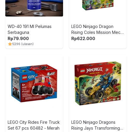
WD-40 191 Ml Pelumas
LEGO Ninjago Dragon
Serbaguna
Rising Coles Mission Mech
Set 364 pcs 71854 - Abu-
Rp
79.900
Rp
622.000
Abu
5
296
(ulasan)
LEGO City Rides Fire Truck
LEGO Ninjago Dragons
Set 67 pcs 60482 - Merah
Rising Jays Transforming