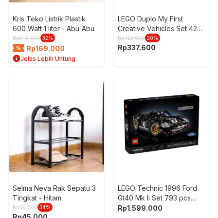
Kris Teko Listrik Plastik
LEGO Duplo My First
600 Watt 1 liter - Abu-Abu
Creative Vehicles Set 42
pcs 10474 - Mix
Rp
249.900
32
%
Rp
422.000
20
%
Rp
337.600
Rp
169.000
Jelas Lebih Untung
Selma Neva Rak Sepatu 3
LEGO Technic 1996 Ford
Tingkat - Hitam
Gt40 Mk Ii Set 793 pcs
42223 - Hitam
Rp
1.599.000
Rp
69.000
34
%
Rp
45.000