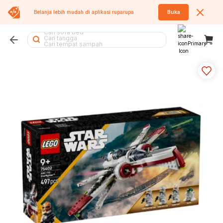
Cari rak sepatu
Belanja lebih mudah di aplikasi
ruparupa
Buka
Cari sofa bed
Cari tangga
Cari tempat sampah
Cari meja lipat
Cari kursi kantor
Cari kipas angin
Cari rak besi
Cari lemari
Cari meja makan
Cari sofa
Cari rak buku
Cari air purifier
Cari tumbler
Cari rak piring
Cari kipas
Cari kursi lipat
Cari rak
Cari lemari besi
Cari kasur
Cari meja
Cari kursi
Cari lemari pakaian
Cari koper
Cari meja belajar