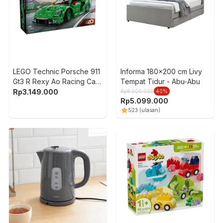
LEGO Technic Porsche 911
Informa 180x200 cm Livy
Gt3 R Rexy Ao Racing Car
Tempat Tidur - Abu-Abu
Set 1313 pcs 42224 - Hijau
Rp
3.149.000
Rp
8.500.000
40
%
Rp
5.099.000
5
23
(ulasan)