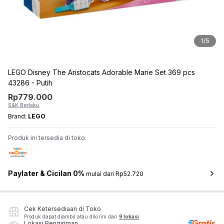
1
/
5
LEGO Disney The Aristocats Adorable Marie Set 369 pcs
43286 - Putih
Rp
779.000
S&K Berlaku
Brand:
LEGO
Produk ini tersedia di toko:
Paylater & Cicilan 0%
mulai dari Rp52.720
Cek Ketersediaan di Toko
Produk dapat diambil atau dikirim dari
9 lokasi
Lokasi Pengiriman