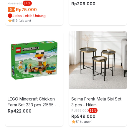
Hitam
42692 - Mix
Rp
209.000
Rp
99.900
24
%
Rp
75.000
Jelas Lebih Untung
5
19
(ulasan)
LEGO Minecraft Chicken
Selma Frenk Meja Sisi Set
Farm Set 233 pcs 21585 -
3 pcs - Hitam
Mix
Rp
422.000
Rp
899.000
38
%
Rp
549.000
5
1
(ulasan)