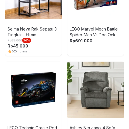
Selma Neva Rak Sepatu 3
LEGO Marvel Mech Battle
Tingkat - Hitam
Spider-Man Vs Doc Ock
Set 315 pcs 76338 - Mix
Rp
691.000
Rp
69.000
34
%
Rp
45.000
5
27
(ulasan)
LEGO Technic Oracle Red
Ashley Nerviano-4 Sofa