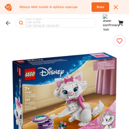
Belanja lebih mudah di aplikasi
ruparupa
Buka
Cari rak sepatu
Cari meja
Cari sofa
Cari tempat sampah
Cari rak
Cari tumbler
Cari kipas angin
Cari kursi lipat
Cari rak besi
Cari rak buku
Cari lemari pakaian
Cari air purifier
Cari kursi kantor
Cari lemari besi
Cari kursi
Cari kipas
Cari koper
Cari meja lipat
Cari tangga
Cari rak piring
Cari sofa bed
Cari lemari
Cari kasur
Cari meja belajar
Cari meja makan