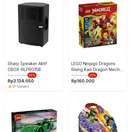
Sharp Speaker Aktif
LEGO Ninjago Dragons
CBOX-RLPRO15B
Rising Kais Dragon Mech
Battle Pack Set 85 pcs
Rp
4.249.000
26
%
Rp
200.000
20
%
Rp
3.134.050
Rp
160.000
71851 - Merah
5
1
(ulasan)