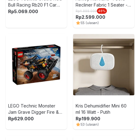
Bull Racing Rb20 F1 Car
Recliner Fabric 1 Seater -
Set 1639 pcs 42206 - Biru
Abu-Abu
Rp
5.069.000
Rp
4.999.000
48
%
Rp
2.599.000
5
5
(ulasan)
LEGO Technic Monster
Kris Dehumidifier Mini 60
Jam Grave Digger Fire &
ml 16 Watt - Putih
Ice Pull Back Set 263 pcs
Rp
629.000
Rp
199.900
42219 - Hitam
5
3
(ulasan)