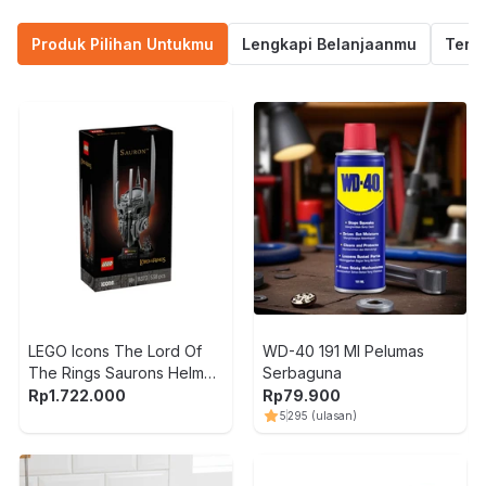
Produk Pilihan Untukmu
Lengkapi Belanjaanmu
Termu
LEGO Icons The Lord Of
WD-40 191 Ml Pelumas
The Rings Saurons Helmet
Serbaguna
Set 538 pcs 11373 - Abu-
Rp
1.722.000
Rp
79.900
Abu
5
295
(ulasan)