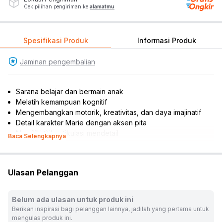
Cek pilihan pengiriman ke
alamatmu
Spesifikasi Produk
Informasi Produk
Jaminan pengembalian
Sarana belajar dan bermain anak
Melatih kemampuan kognitif
Mengembangkan motorik, kreativitas, dan daya imajinatif
Detail karakter Marie dengan aksen pita
Memiliki titik artikulasi mendetail
Baca Selengkapnya
Kepala dapat diputar, ekor dan telinga bisa digerakkan
Dilengkapi aksesori kotak hadiah, hewan tikus dari blocks,
ikan, dan sisir hewan
Ulasan Pelanggan
Cocok dijadikan koleksi, hiasan miniatur, atau referensi
hadiah
Rekomendasi umur pengguna: 7 tahun ke atas
Belum ada ulasan untuk produk ini
Rekomendasi gender pengguna: unisex
Berikan inspirasi bagi pelanggan lainnya, jadilah yang pertama untuk
Jenis: figure
mengulas produk ini.