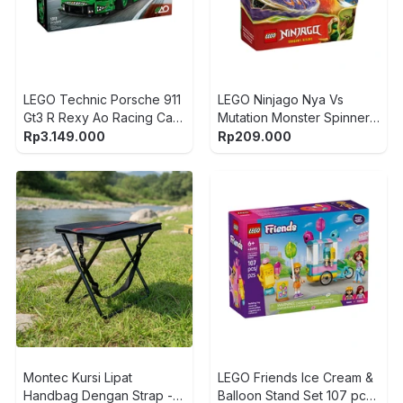
LEGO Technic Porsche 911
LEGO Ninjago Nya Vs
Gt3 R Rexy Ao Racing Car
Mutation Monster Spinner
Set 1313 pcs 42224 - Hijau
Set 49 pcs 71849 - Mix
Rp
3.149.000
Rp
209.000
Montec Kursi Lipat
LEGO Friends Ice Cream &
Handbag Dengan Strap -
Balloon Stand Set 107 pcs