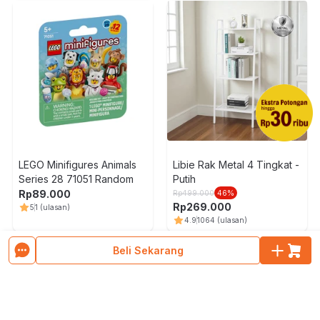
LEGO Minifigures Animals
Libie Rak Metal 4 Tingkat -
Series 28 71051 Random
Putih
Rp
89.000
Rp
499.000
46
%
Rp
269.000
5
1
(ulasan)
4.9
1064
(ulasan)
Muat Lebih Banyak Produk
Beli Sekarang