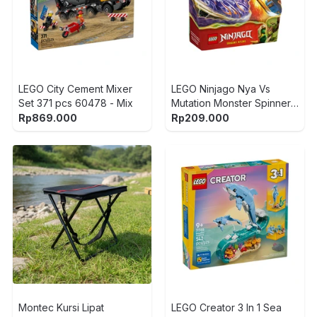
LEGO City Cement Mixer
LEGO Ninjago Nya Vs
Set 371 pcs 60478 - Mix
Mutation Monster Spinner
Set 49 pcs 71849 - Mix
Rp
869.000
Rp
209.000
Montec Kursi Lipat
LEGO Creator 3 In 1 Sea