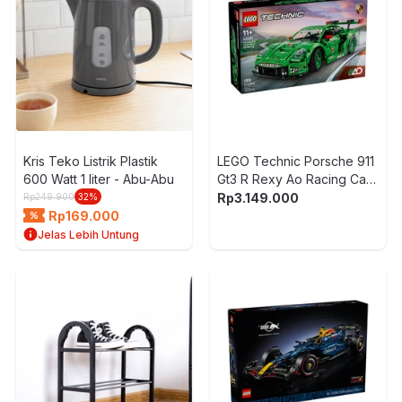
Kris Teko Listrik Plastik
LEGO Technic Porsche 911
600 Watt 1 liter - Abu-Abu
Gt3 R Rexy Ao Racing Car
Set 1313 pcs 42224 - Hijau
Rp
3.149.000
Rp
249.900
32
%
Rp
169.000
Jelas Lebih Untung