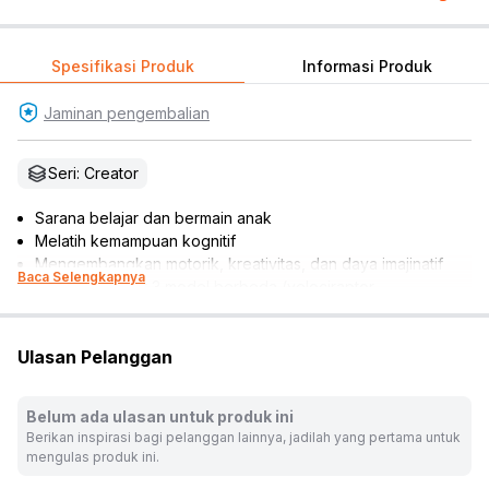
Spesifikasi Produk
Informasi Produk
Jaminan pengembalian
Seri: Creator
Sarana belajar dan bermain anak
Melatih kemampuan kognitif
Mengembangkan motorik, kreativitas, dan daya imajinatif
Baca Selengkapnya
Dapat membuat 3 model berbeda (velociraptor,
stegosaurus, atau pterosaurus)
Memiliki titik artikulasi mendetail sehingga beberapa bagian
Ulasan Pelanggan
tubuh dapat digerakkan
Velociraptor dengan rahang, kepala, lengan, kaki, dan ekor
yang dapat digerakkan
Belum ada ulasan untuk produk ini
Stegosaurus dengan ekor, kepala, dan kaki yang dapat
Berikan inspirasi bagi pelanggan lainnya, jadilah yang pertama untuk
digerakkan
mengulas produk ini.
Pterosaurus dilengkapi tengkorak, tulang rusuk, dan telur