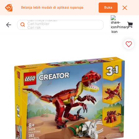
Belanja lebih mudah di aplikasi
ruparupa
Buka
Cari rak piring
Cari meja makan
Cari tumbler
Cari rak
Cari sofa bed
Cari meja belajar
Cari koper
Cari rak sepatu
Cari rak buku
Cari kursi lipat
Cari lemari pakaian
Cari kipas
Cari lemari
Cari meja lipat
Cari tempat sampah
Cari kipas angin
Cari sofa
Cari rak besi
Cari air purifier
Cari kursi kantor
Cari kursi
Cari kasur
Cari tangga
Cari meja
Cari lemari besi