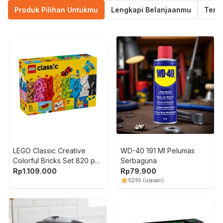
Produk Pilihan Untukmu
Lengkapi Belanjaanmu
Termu
LEGO Classic Creative
WD-40 191 Ml Pelumas
Colorful Bricks Set 820 pcs
Serbaguna
11045 - Mix
Rp
1.109.000
Rp
79.900
5
295
(ulasan)