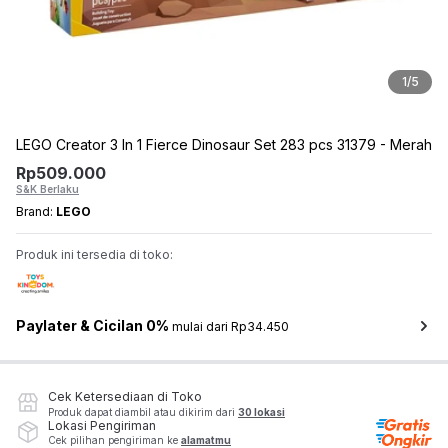
1
/
5
LEGO Creator 3 In 1 Fierce Dinosaur Set 283 pcs 31379 - Merah
Rp
509.000
S&K Berlaku
Brand:
LEGO
Produk ini tersedia di toko:
Paylater & Cicilan 0%
mulai dari Rp34.450
Cek Ketersediaan di Toko
Produk dapat diambil atau dikirim dari
30 lokasi
Lokasi Pengiriman
Cek pilihan pengiriman ke
alamatmu