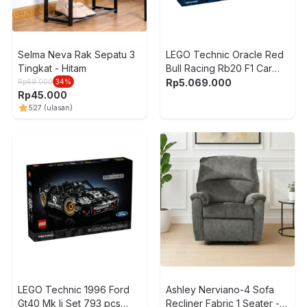
Selma Neva Rak Sepatu 3
LEGO Technic Oracle Red
Tingkat - Hitam
Bull Racing Rb20 F1 Car
Set 1639 pcs 42206 - Biru
Rp
5.069.000
Rp
69.000
34
%
Rp
45.000
5
27
(ulasan)
-
LEGO Technic 1996 Ford
Ashley Nerviano-4 Sofa
Gt40 Mk Ii Set 793 pcs
Recliner Fabric 1 Seater -