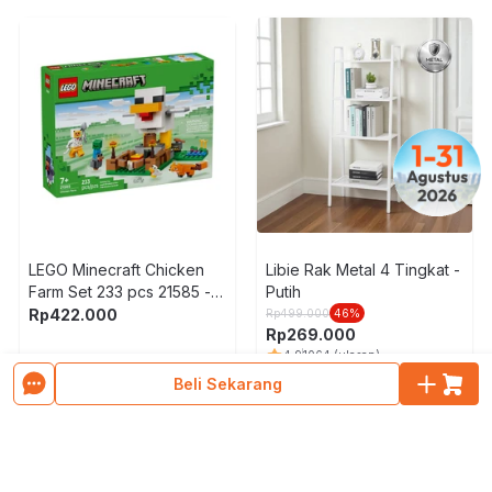
LEGO Minecraft Chicken
Libie Rak Metal 4 Tingkat -
Farm Set 233 pcs 21585 -
Putih
Mix
Rp
422.000
Rp
499.000
46
%
Rp
269.000
4.9
1064
(ulasan)
Beli Sekarang
Muat Lebih Banyak Produk