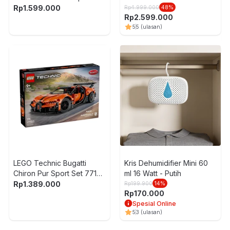
42223 - Hitam
Abu-Abu
Rp
1.599.000
Rp
4.999.000
48
%
Rp
2.599.000
5
5
(ulasan)
LEGO Technic Bugatti
Kris Dehumidifier Mini 60
Chiron Pur Sport Set 771
ml 16 Watt - Putih
pcs 42222 - Oranye
Rp
1.389.000
Rp
199.900
14
%
Rp
170.000
Spesial Online
5
3
(ulasan)