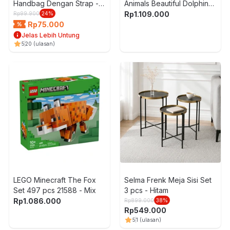
Handbag Dengan Strap -
Animals Beautiful Dolphins
Hitam
Set 542 pcs 31385 - Biru
Rp
1.109.000
Rp
99.900
24
%
Rp
75.000
Jelas Lebih Untung
5
20
(ulasan)
LEGO Minecraft The Fox
Selma Frenk Meja Sisi Set
Set 497 pcs 21588 - Mix
3 pcs - Hitam
Rp
1.086.000
Rp
899.000
38
%
Rp
549.000
5
1
(ulasan)