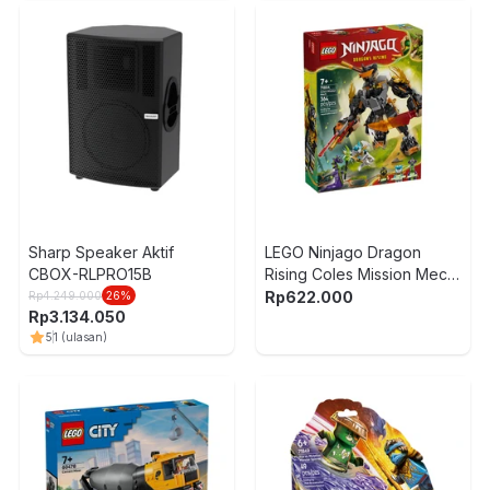
Sharp Speaker Aktif
LEGO Ninjago Dragon
CBOX-RLPRO15B
Rising Coles Mission Mech
Set 364 pcs 71854 - Abu-
Rp
622.000
Rp
4.249.000
26
%
Rp
3.134.050
Abu
5
1
(ulasan)