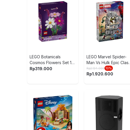
LEGO Botanicals
LEGO Marvel Spider-
Cosmos Flowers Set 171
Man Vs Hulk Epic Clas
pcs 11514 - Ungu/Putih
Set 534 pcs 76350 -
Rp
319.000
Rp
2.134.000
10
%
Rp
1.920.600
Mix