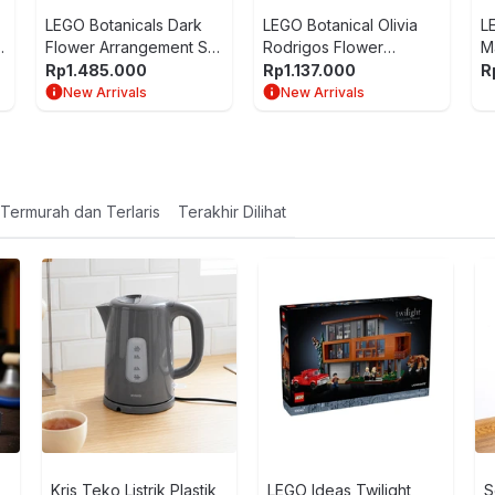
LEGO Botanicals Dark
LEGO Botanical Olivia
L
Flower Arrangement Set
Rodrigos Flower
M
562 pcs 11513 - Mix
Bouquet Set 400 pcs
4
Rp
1.485.000
Rp
1.137.000
R
11507 - Ungu
New Arrivals
New Arrivals
Termurah dan Terlaris
Terakhir Dilihat
Kris Teko Listrik Plastik
LEGO Ideas Twilight
S