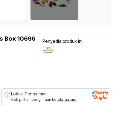
Lampu Indoor
Kinetic Sepeda Statis 8.5Be -
Kinetic Dumbbell Karet 2
 Sekolah
Abu-Abu / Hitam
1.099.000
Rp
Furn
Lampu untuk Outdoor
1.999.000
Rp
Rp
1.299.000
15
%
a
Kursi 
Rp
3.699.000
45
%
5
137
ulasan
5
69
ulasan
Ide dan Inspirasi
 > 3 Dudukan
Set Ka
ks Box 10696
Penyedia produk ini
Living Room Goals
 2 Dudukan
Kursi 
Organizer Storage Must Haves
 1 Dudukan
Shades of Brown
ofa
Dressing Room Essentials
Sectional
Recliner
 Bed
Lokasi Pengiriman
Cek pilihan pengiriman ke
alamatmu
 Bag
 Modular
nitur Salon & Spa