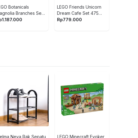
EGO Botanicals
LEGO Friends Unicorn
agnolia Branches Set
Dream Cafe Set 475
35 pcs 11510 - Mix
pcs 42684 - Mix
p
1.187.000
Rp
779.000
Pretty Missy
Dimsum - Mi
Rp
699.90
elma Neva Rak Sepatu
LEGO Minecraft Evoker