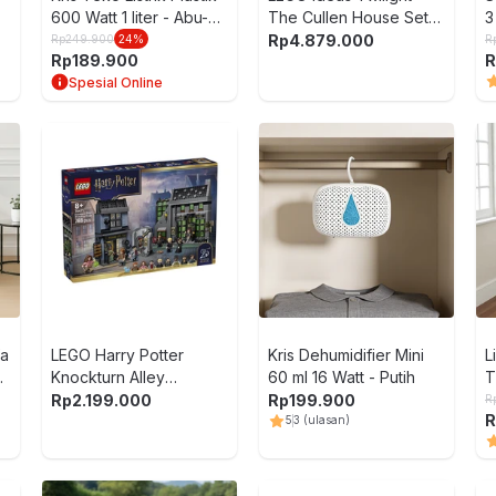
600 Watt 1 liter - Abu-
The Cullen House Set
3
Abu
2001 pcs 21354 -
Rp
4.879.000
Rp
249.900
24
%
R
Rp
189.900
R
Cokelat/Abu-Abu
Spesial Online
fa
LEGO Harry Potter
Kris Dehumidifier Mini
L
r
Knockturn Alley
60 ml 16 Watt - Putih
T
Wizarding Set 788 pcs
Rp
2.199.000
Rp
199.900
R
R
76471 - Mix
5
3
(ulasan)