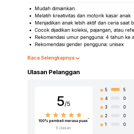
Kursi
Mudah dimainkan
Kursi
Melatih kreativitas dan motorik kasar anak
Menjadikan anak lebih aktif dan ceria saat 
Mass
Cocok dijadikan koleksi, pajangan, atau ref
Kurs
Rekomendasi umur pengguna: 4 tahun ke a
Rekomendasi gender pengguna: unisex
Material: plastik ABS
Baca Selengkapnya
Isi set: 484 pcs
Warna:
Mix
Ulasan Pelanggan
Dimensi Kemasan:
37.0 x 18.0 x 18.0
cm
Berat:
1.19
kg
5
5
SKU:
10448756
5
4
0
Nama Komoditas:
LEGO CLASSIC MDIUM C
/5
3
0
2
0
100
% pembeli merasa puas
1
0
5
Ulasan