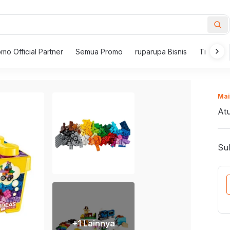
mo Official Partner
Semua Promo
ruparupa Bisnis
Tips Mem
New Inspirations
ur
Mai
i
Furnitur Outdoor
Meja
At
Pemanggang
i Makan
Kursi Outdoor
Meja 
 Berlengan
Payung Taman dan Gazebo
Set M
Sub
Meja Taman
Meja 
Wajan dan Hot Pot
 Santai
Kursi Taman
Meja K
i Goyang
Set Furnitur Outdoor
Meja S
Piring Saji
l dan Bangku
Meja K
lam tahun baru dengan meriah bersama
Lampu
+
1
Lainnya
 Kantor
Set Me
ngkapan barbeque dari ruparupa!