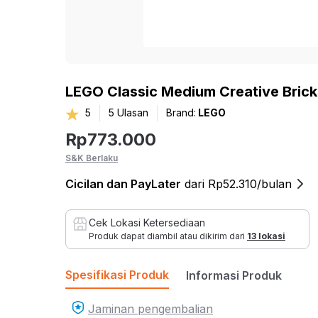
Home Improvement
Kursi
ROLKA
Lihat Semua Inspirasi
Bed & Bath
Sof
Pet Kingdom
Sofa
Hobi & Gaya Hidup
LEGO Classic Medium Creative Bric
Sofa
Pendopo
5
5
Ulasan
Brand:
LEGO
Kesehatan dan
Sofa
Rp
773.000
Olahraga
Set S
THYS
S&K Berlaku
Mainan & Bayi
Sofa 
Cicilan
dan PayLater
dari Rp52.310/bulan
Sofa 
EYE SOUL
Otomotif
Sofa
Cek Lokasi Ketersediaan
Produk dapat diambil atau dikirim dari
13 lokasi
Bean
Sofa
Spesifikasi Produk
Informasi Produk
Fur
Jaminan pengembalian