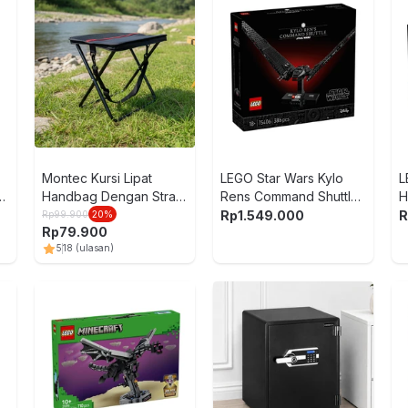
Montec Kursi Lipat
LEGO Star Wars Kylo
L
h
Handbag Dengan Strap
Rens Command Shuttle
H
- Hitam
Set 386 pcs 75406 -
7
Rp
1.549.000
R
Rp
99.900
20
%
Rp
79.900
Hitam
5
18
(ulasan)