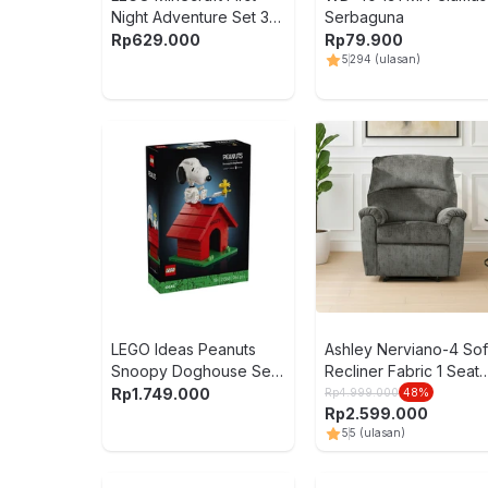
Night Adventure Set 301
Serbaguna
pcs 21593 - Mix
Rp
629.000
Rp
79.900
5
294
(ulasan)
LEGO Ideas Peanuts
Ashley Nerviano-4 So
Snoopy Doghouse Set
Recliner Fabric 1 Seate
964 pcs 21368 -
- Abu-Abu
Rp
1.749.000
Rp
4.999.000
48
%
Rp
2.599.000
Merah/Putih
5
5
(ulasan)