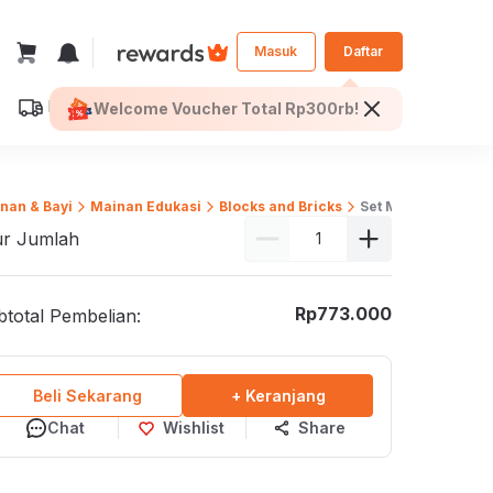
Masuk
Daftar
Dikirim ke:
Jakarta Selatan
Welcome Voucher Total Rp300rb!
Personal
Bisnis
ilih Seprai
nan & Bayi
Mainan Edukasi
Blocks and Bricks
Set Mainan Bangu
Furniture dan
ur Jumlah
Perlengkapan Kantor
Makan
Dekorasi Kantor
eja Makan
Rp
773.000
total Pembelian:
Kursi Kantor
Tamu
Meja Kantor
onsol dan Foyer
Laci Kantor
Beli Sekarang
+ Keranjang
isi
Lemari Kantor
Chat
Wishlist
Share
antor
Loker
ja Sekolah