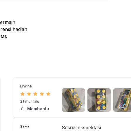
 Salon
 Salon Beroda
bermain
age and Facial Bed
erensi hadiah
i Keramas
tas
Erwina
RTIVE BRIC BOX 10696
2 tahun lalu
Membantu
S***
Sesuai ekspektasi