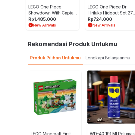
LEGO One Piece
LEGO One Piece Dr
Showdown With Captain
Hiriluks Hideout Set 271
Smoker Set 547 pcs
pcs 75641 - Mix
Rp
1.485.000
Rp
724.000
75642 - Mix
New Arrivals
New Arrivals
Rekomendasi Produk Untukmu
Produk Pilihan Untukmu
Lengkapi Belanjaanmu
LEGO Minecraft First
WD-40 191 Ml Pelumas