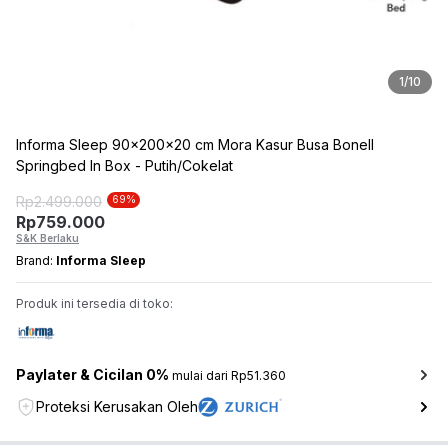
1
/
10
Informa Sleep 90x200x20 cm Mora Kasur Busa Bonell
Springbed In Box - Putih/Cokelat
Rp
2.499.000
69
%
Rp
759.000
S&K Berlaku
Brand:
Informa Sleep
Produk ini tersedia di toko:
Paylater & Cicilan 0%
mulai dari Rp51.360
Proteksi Kerusakan Oleh