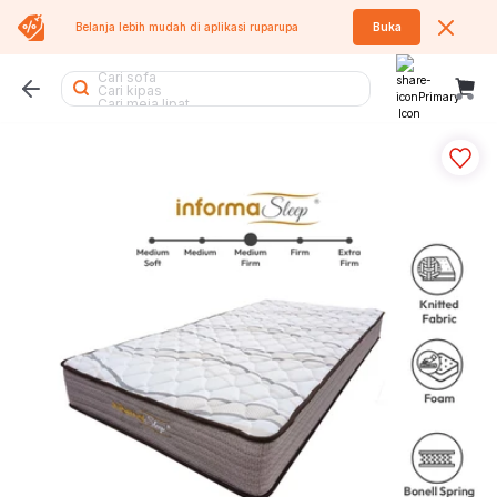
Cari meja makan
Belanja lebih mudah di aplikasi
ruparupa
Buka
Cari kipas angin
Cari kursi lipat
Cari sofa
Cari kipas
Cari meja lipat
Cari lemari
Cari air purifier
Cari meja belajar
Cari tumbler
Cari rak
Cari koper
Cari sofa bed
Cari tangga
Cari kasur
Cari kursi
Cari lemari besi
Cari lemari pakaian
Cari rak buku
Cari meja
Cari kursi kantor
Cari rak besi
Cari tempat sampah
Cari rak piring
Cari rak sepatu