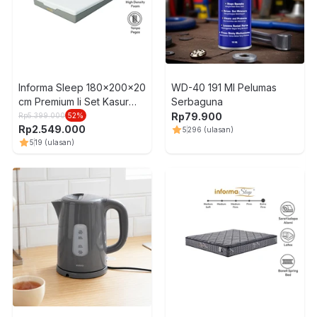
Informa Sleep 180x200x20
WD-40 191 Ml Pelumas
cm Premium Ii Set Kasur
Serbaguna
Busa Aloe Vera In Box
Rp
79.900
Rp
5.399.000
52
%
Rp
2.549.000
5
296
(ulasan)
5
19
(ulasan)