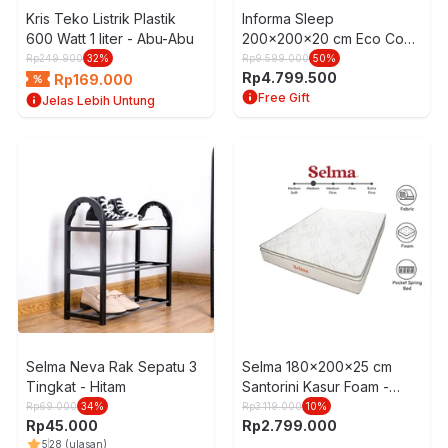
Kris Teko Listrik Plastik
Informa Sleep
600 Watt 1 liter - Abu-Abu
200x200x20 cm Eco Coco
Fiber Kasur Latex Bonell
Rp
249.900
32
%
Rp
9.599.000
50
%
Rp
4.799.500
Springbed
Rp
169.000
Free Gift
Jelas Lebih Untung
Selma Neva Rak Sepatu 3
Selma 180x200x25 cm
Tingkat - Hitam
Santorini Kasur Foam -
Putih
Rp
69.000
34
%
Rp
3.119.000
10
%
Rp
45.000
Rp
2.799.000
5
28
(ulasan)