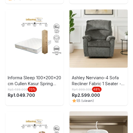
Informa Sleep 100x200x20
Ashley Nerviano-4 Sofa
cm Cullen Kasur Spring
Recliner Fabric 1 Seater -
Pocket In Box
Abu-Abu
Rp
3.499.000
70
%
Rp
4.999.000
48
%
Rp
1.049.700
Rp
2.599.000
5
5
(ulasan)