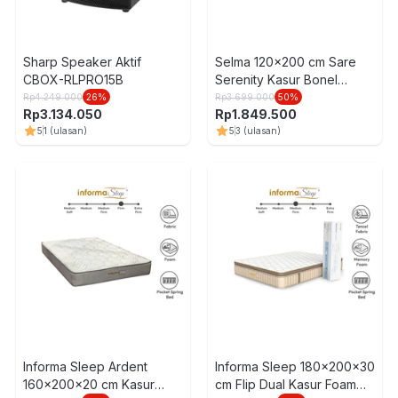
Sharp Speaker Aktif
Selma 120x200 cm Sare
CBOX-RLPRO15B
Serenity Kasur Bonel
Springbed
Rp
4.249.000
26
%
Rp
3.699.000
50
%
Rp
3.134.050
Rp
1.849.500
5
1
(ulasan)
5
3
(ulasan)
Informa Sleep Ardent
Informa Sleep 180x200x30
160x200x20 cm Kasur
cm Flip Dual Kasur Foam