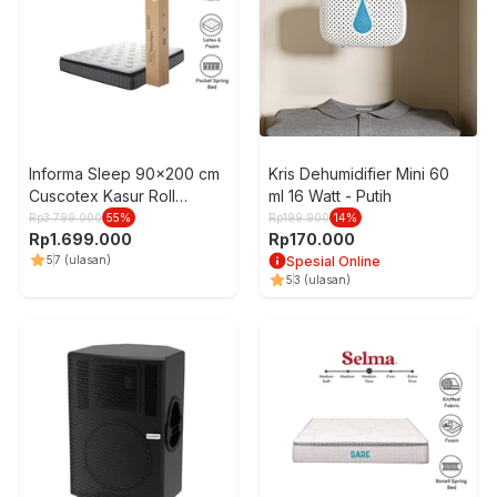
Informa Sleep 90x200 cm
Kris Dehumidifier Mini 60
Cuscotex Kasur Roll
ml 16 Watt - Putih
Packed
Rp
3.799.000
55
%
Rp
199.900
14
%
Rp
1.699.000
Rp
170.000
5
7
(ulasan)
Spesial Online
5
3
(ulasan)