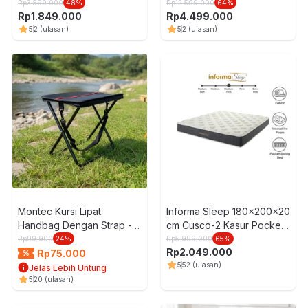
Foam Pocket Springbed -
Springbed In Box
Rp
3.599.000
48
%
Rp
12.599.000
64
%
Rp
1.849.000
Rp
4.499.000
Abu-Abu
5
2
(ulasan)
5
2
(ulasan)
Montec Kursi Lipat
Informa Sleep 180x200x20
Handbag Dengan Strap -
cm Cusco-2 Kasur Pocket
Hitam
Springbed In Box - Putih
Rp
99.900
24
%
Rp
5.999.000
65
%
Rp
2.049.000
Rp
75.000
5
52
(ulasan)
Jelas Lebih Untung
5
20
(ulasan)