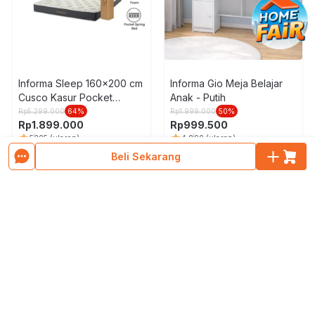
Informa Sleep 160x200 cm
Informa Gio Meja Belajar
Cusco Kasur Pocket
Anak - Putih
Springbed In Box
Rp
5.299.000
64
%
Rp
1.999.000
50
%
Rp
1.899.000
Rp
999.500
5
205
(ulasan)
4.8
90
(ulasan)
Beli Sekarang
Muat Lebih Banyak Produk
No.1 Home, Living & Furniture E-commerce in Indonesia