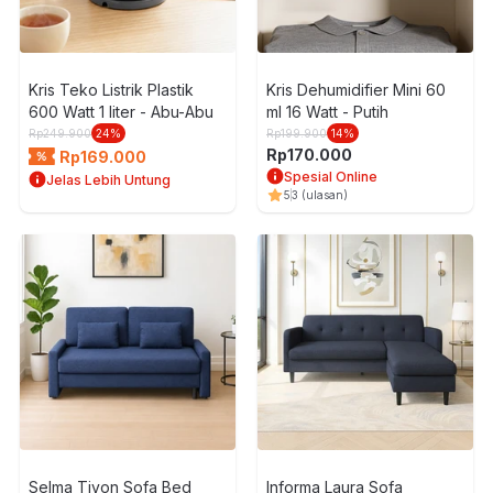
Kris Teko Listrik Plastik
Kris Dehumidifier Mini 60
600 Watt 1 liter - Abu-Abu
ml 16 Watt - Putih
Rp
249.900
24
%
Rp
199.900
14
%
Rp
170.000
Rp
169.000
Spesial Online
Jelas Lebih Untung
5
3
(ulasan)
Selma Tivon Sofa Bed
Informa Laura Sofa