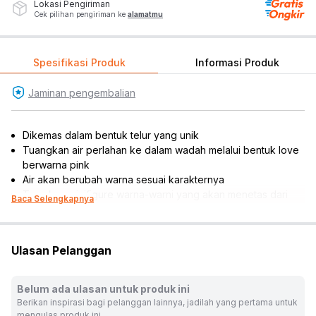
Lokasi Pengiriman
Cek pilihan pengiriman ke
alamatmu
Spesifikasi Produk
Informasi Produk
Jaminan pengembalian
Dikemas dalam bentuk telur yang unik
Tuangkan air perlahan ke dalam wadah melalui bentuk love
berwarna pink
Air akan berubah warna sesuai karakternya
Temukan minifigure warna-warni yang akan menetas dari
Baca Selengkapnya
cangkang telur
Melatih kreativitas dan daya imajinatif anak
Cocok dijadikan sebagai koleksi atau referensi hadiah
Ulasan Pelanggan
*Warna dan karakter tidak dapat dipilih, disesuaikan dengan
ketersediaan produk
Rekomendasi umur pengguna: 3 tahun ke atas
Belum ada ulasan untuk produk ini
Rekomendasi gender pengguna: girls
Berikan inspirasi bagi pelanggan lainnya, jadilah yang pertama untuk
Material: plastik
mengulas produk ini.