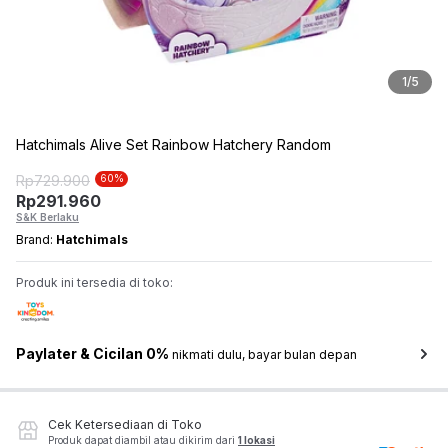
1
/
5
Hatchimals Alive Set Rainbow Hatchery Random
Rp
729.900
60
%
Rp
291.960
S&K Berlaku
Brand:
Hatchimals
Produk ini tersedia di toko:
Paylater & Cicilan 0%
nikmati dulu, bayar bulan depan
Cek Ketersediaan di Toko
Produk dapat diambil atau dikirim dari
1 lokasi