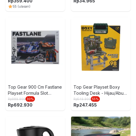
Rp
359.400
Rp
34.965
5
5
(ulasan)
Top Gear 900 Cm Fastlane
Top Gear Playset Boxy
Playset Formula Slot
Tooling Desk - Hijau/Abu-
Racing 1:43 - Mix
Abu
Rp
989.900
30
%
Rp
549.900
55
%
Rp
692.930
Rp
247.455