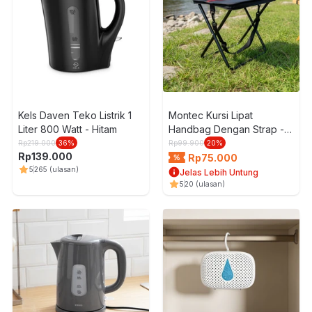
Kels Daven Teko Listrik 1
Montec Kursi Lipat
Liter 800 Watt - Hitam
Handbag Dengan Strap -
Hitam
Rp
219.000
36
%
Rp
99.900
20
%
Rp
139.000
Rp
75.000
5
265
(ulasan)
Jelas Lebih Untung
5
20
(ulasan)