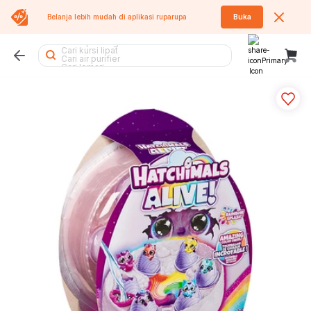
Cari sofa
Belanja lebih mudah di aplikasi
ruparupa
Buka
Cari tumbler
Cari meja lipat
Cari kipas angin
Cari kursi lipat
Cari air purifier
Cari lemari
Cari tempat sampah
Cari lemari besi
Cari kursi kantor
Cari rak piring
Cari kipas
Cari rak besi
Cari rak
Cari sofa bed
Cari rak buku
Cari tangga
Cari kursi
Cari rak sepatu
Cari meja belajar
Cari meja
Cari kasur
Cari lemari pakaian
Cari meja makan
Cari koper