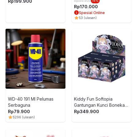
Plush Angry Aimee Summer
Rp
199.900
Rp
199.900
14
%
Rp
170.000
Music Festival
Spesial Online
5
3
(ulasan)
WD-40 191 Ml Pelumas
Kiddy Fun Softopia
Serbaguna
Gantungan Kunci Boneka
Viora Floraison Libre
Rp
79.900
Rp
349.900
Random
5
296
(ulasan)