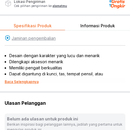
Lokasi Pengiriman
Cek pilihan pengiriman ke
alamatmu
Spesifikasi Produk
Informasi Produk
Jaminan pengembalian
Desain dengan karakter yang lucu dan menarik
Dilengkapi aksesori menarik
Memiliki pengait berkualitas
Dapat digantung di kunci, tas, tempat pensil, atau
sebagainya
Baca Selengkapnya
Isi : 1 pc
Material: PVC
Rekomendasi umur: 14 tahun ke atas
Ulasan Pelanggan
Dimensi produk: 12 cm x 3.5 cm x 12 cm
Warna:
Mix
Belum ada ulasan untuk produk ini
Dimensi Kemasan:
12.0 x 3.0 x 12.0
cm
Berikan inspirasi bagi pelanggan lainnya, jadilah yang pertama untuk
Berat:
0.5
kg
mengulas produk ini.