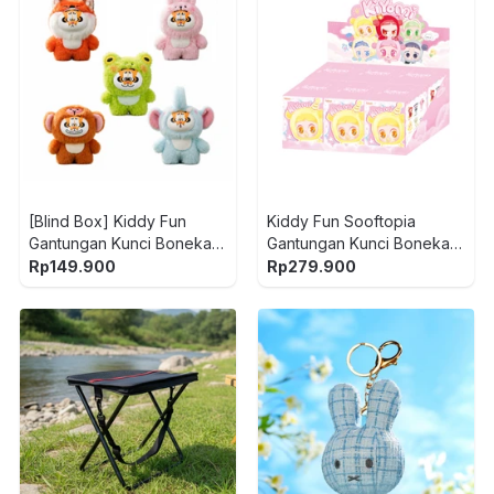
[Blind Box] Kiddy Fun
Kiddy Fun Sooftopia
Gantungan Kunci Boneka
Gantungan Kunci Boneka
Plush Fat Tiger Being Cute
Kiyomi Soulful Pacifier
Rp
149.900
Rp
279.900
Baby Random