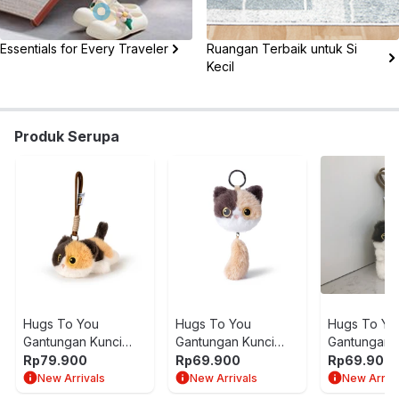
Essentials for Every Traveler
Ruangan Terbaik untuk Si
Kecil
Produk Serupa
Hugs To You
Hugs To You
Hugs To Yo
Gantungan Kunci
Gantungan Kunci
Gantungan 
Boneka Plush Calico
Boneka Plush Calico
Boneka Plus
Rp
79.900
Rp
69.900
Rp
69.900
Cat Lying Down - Mix
Cat - Mix
Cat Sitting -
New Arrivals
New Arrivals
New Arriva