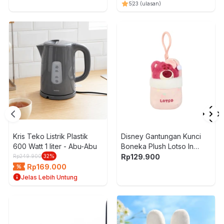
5
23
(ulasan)
Kris Teko Listrik Plastik
Disney Gantungan Kunci
600 Watt 1 liter - Abu-Abu
Boneka Plush Lotso In
Bucket - Pink
Rp
129.900
Rp
249.900
32
%
Rp
169.000
Jelas Lebih Untung