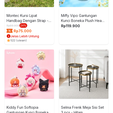
Montec Kursi Lipat
Miffy Vipo Gantungan
Handbag Dengan Strap -
Kunci Boneka Plush Head -
Hitam
Biru
Rp
119.900
Rp
99.900
24
%
Rp
75.000
Jelas Lebih Untung
5
22
(ulasan)
Kiddy Fun Softopia
Selma Frenk Meja Sisi Set
Gantungan Kunci Boneka
3 pcs - Hitam