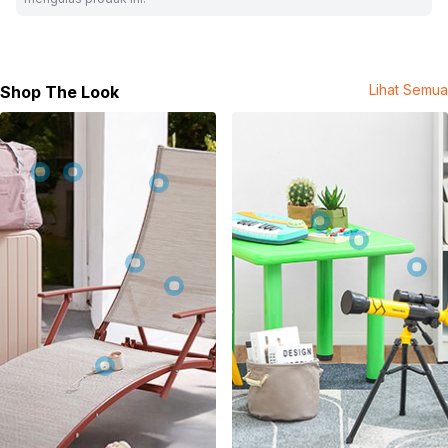
SKU:
10630821
Nama Komoditas:
FUNISM-KEYCHAIN BUTTERFLY
RETRIEVER
Lihat Semua
Shop The Look