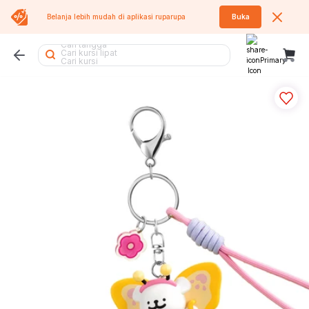
Belanja lebih mudah di aplikasi
ruparupa
Buka
Cari lemari besi
Cari tangga
Cari kursi lipat
Cari kursi
Cari kipas
Cari sofa
Cari rak piring
Cari tumbler
Cari meja makan
Cari air purifier
Cari meja
Cari rak
Cari sofa bed
Cari tempat sampah
Cari rak buku
Cari meja belajar
Cari lemari pakaian
Cari rak sepatu
Cari rak besi
Cari lemari
Cari kursi kantor
Cari kasur
Cari kipas angin
Cari meja lipat
Cari koper