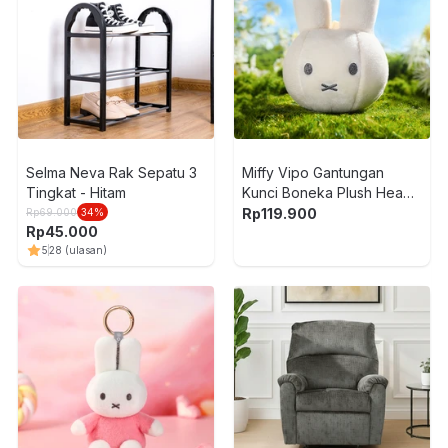
Selma Neva Rak Sepatu 3
Miffy Vipo Gantungan
Tingkat - Hitam
Kunci Boneka Plush Head -
Putih
Rp
119.900
Rp
69.000
34
%
Rp
45.000
5
28
(ulasan)