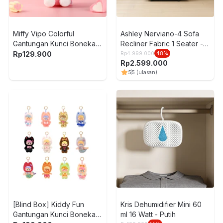
Miffy Vipo Colorful
Ashley Nerviano-4 Sofa
Gantungan Kunci Boneka
Recliner Fabric 1 Seater -
Plush - Pink
Abu-Abu
Rp
129.900
Rp
4.999.000
48
%
Rp
2.599.000
5
5
(ulasan)
[Blind Box] Kiddy Fun
Kris Dehumidifier Mini 60
Gantungan Kunci Boneka
ml 16 Watt - Putih