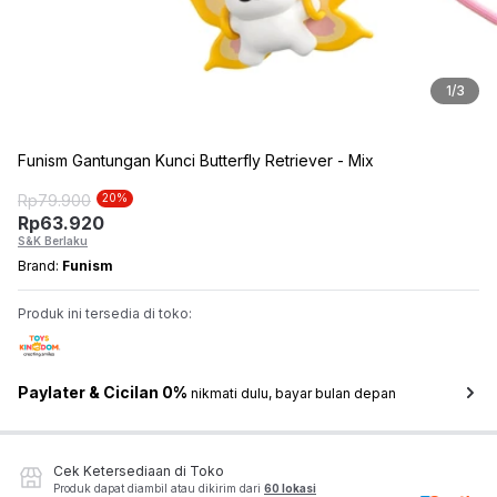
1
/
3
Funism Gantungan Kunci Butterfly Retriever - Mix
Rp
79.900
20
%
Rp
63.920
S&K Berlaku
Brand:
Funism
Produk ini tersedia di toko:
Paylater & Cicilan 0%
nikmati dulu, bayar bulan depan
Cek Ketersediaan di Toko
Produk dapat diambil atau dikirim dari
60 lokasi