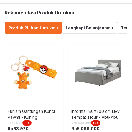
Rekomendasi Produk Untukmu
Produk Pilihan Untukmu
Lengkapi Belanjaanmu
Termu
Funism Gantungan Kunci
Informa 180x200 cm Livy
Pawmi - Kuning
Tempat Tidur - Abu-Abu
Rp
79.900
20
%
Rp
8.500.000
40
%
Rp
63.920
Rp
5.099.000