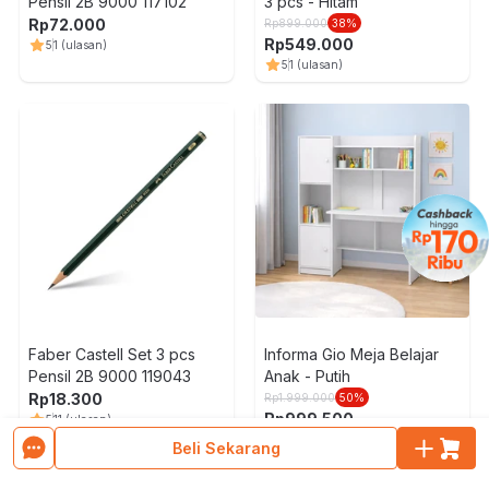
Pensil 2B 9000 117102
3 pcs - Hitam
Rp
72.000
Rp
899.000
38
%
Rp
549.000
5
1
(ulasan)
5
1
(ulasan)
Faber Castell Set 3 pcs
Informa Gio Meja Belajar
Pensil 2B 9000 119043
Anak - Putih
Rp
18.300
Rp
1.999.000
50
%
Rp
999.500
5
11
(ulasan)
4.8
90
(ulasan)
Beli Sekarang
Muat Lebih Banyak Produk