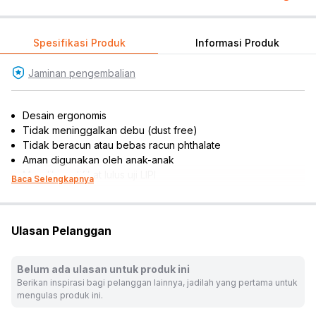
Spesifikasi Produk
Informasi Produk
Jaminan pengembalian
Desain ergonomis
Tidak meninggalkan debu (dust free)
Tidak beracun atau bebas racun phthalate
Aman digunakan oleh anak-anak
Memiliki sertifikat lulus uji LIPI
Baca Selengkapnya
Lembut yang tidak merusak kertas
Dapat digunakan untuk menghapus pensil hitam, pensil
warna, atau grade pensil lainnya
Ulasan Pelanggan
Rekomendasi umur pengguna: 3 tahun ke atas
Rekomendasi gender pengguna: unisex
Isi set: 2 pcs
Belum ada ulasan untuk produk ini
Berikan inspirasi bagi pelanggan lainnya, jadilah yang pertama untuk
Warna:
Hitam
mengulas produk ini.
Dimensi Kemasan:
1.0 x 1.0 x 1.0
cm
Berat:
0.01
kg