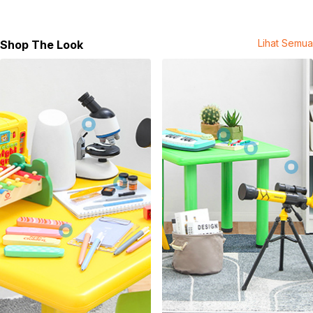
SKU:
10586182
Nama Komoditas:
FC ERASER 187199 BLACK SET 2 187199P
Lihat Semua
Shop The Look