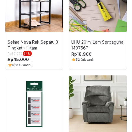
Selma Neva Rak Sepatu 3
UHU 20 ml Lem Serbaguna
Tingkat - Hitam
140756P
Rp
18.900
Rp
69.000
34
%
Rp
45.000
5
2
(ulasan)
5
28
(ulasan)