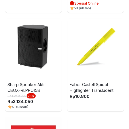
Spesial Online
5
3
(ulasan)
Sharp Speaker Aktif
Faber Castell Spidol
CBOX-RLPRO15B
Highlighter Translucent
365 - Kuning
Rp
10.800
Rp
4.249.000
26
%
Rp
3.134.050
5
1
(ulasan)