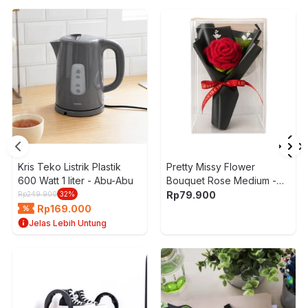
Kris Teko Listrik Plastik
Pretty Missy Flower
600 Watt 1 liter - Abu-Abu
Bouquet Rose Medium -
Hitam/Merah
Rp
79.900
Rp
249.900
32
%
Rp
169.000
Jelas Lebih Untung