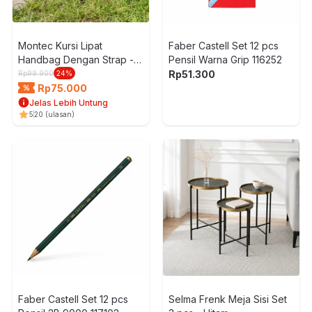
Montec Kursi Lipat
Faber Castell Set 12 pcs
Handbag Dengan Strap -
Pensil Warna Grip 116252
Hitam
Rp
51.300
Rp
99.900
24
%
Rp
75.000
Jelas Lebih Untung
5
20
(ulasan)
Faber Castell Set 12 pcs
Selma Frenk Meja Sisi Set