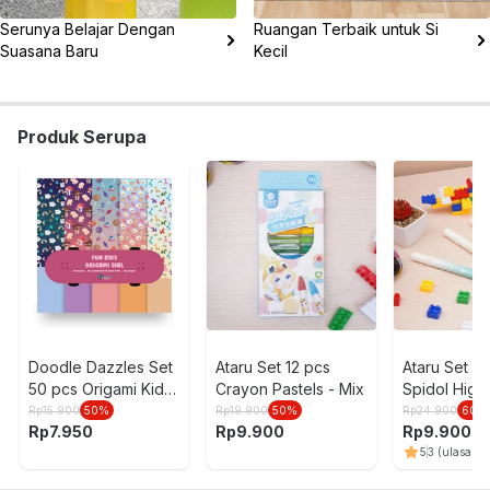
Serunya Belajar Dengan
Ruangan Terbaik untuk Si
Suasana Baru
Kecil
Produk Serupa
Doodle Dazzles Set
Ataru Set 12 pcs
Ataru Set 4
50 pcs Origami Kids
Crayon Pastels - Mix
Spidol Highl
Aventura Girl - Mix
Hijau
Rp
15.900
50
%
Rp
19.900
50
%
Rp
24.900
60
%
Rp
7.950
Rp
9.900
Rp
9.900
5
3
(ulasan)