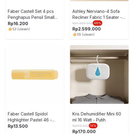
Faber Castell Set 4 pcs
Ashley Nerviano-4 Sofa
Penghapus Pensil Small
Recliner Fabric 1 Seater -
7199 - Hitam
Abu-Abu
Rp
16.200
Rp
4.999.000
48
%
Rp
2.599.000
5
3
(ulasan)
5
5
(ulasan)
Faber Castell Spidol
Kris Dehumidifier Mini 60
Highlighter Pastel 46 -
ml 16 Watt - Putih
Vanilla
Rp
13.500
Rp
199.900
14
%
Rp
170.000