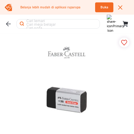
Cari rak
Belanja lebih mudah di aplikasi
ruparupa
Buka
Cari kipas
Cari rak besi
Cari lemari
Cari meja belajar
Cari sofa
Cari kursi
Cari sofa bed
Cari lemari besi
Cari kasur
Cari koper
Cari rak sepatu
Cari kursi kantor
Cari meja makan
Cari tempat sampah
Cari rak buku
Cari meja
Cari meja lipat
Cari air purifier
Cari tangga
Cari kursi lipat
Cari tumbler
Cari rak piring
Cari kipas angin
Cari lemari pakaian