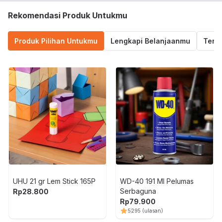
Rekomendasi Produk Untukmu
Produk Pilihan Untukmu
Lengkapi Belanjaanmu
Termu
UHU 21 gr Lem Stick 165P
WD-40 191 Ml Pelumas
Serbaguna
Rp
28.800
Rp
79.900
5
295
(ulasan)