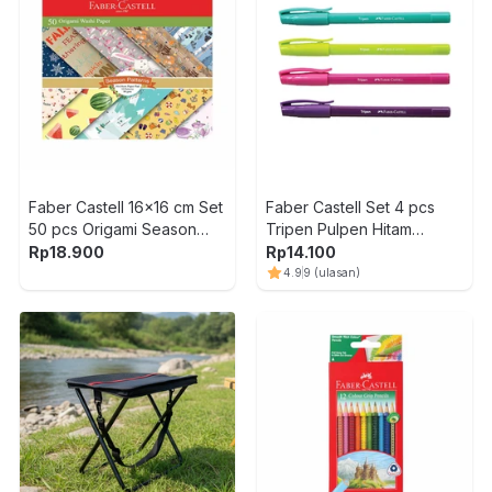
Faber Castell 16x16 cm Set
Faber Castell Set 4 pcs
50 pcs Origami Season
Tripen Pulpen Hitam
Patterns
547004 - Mix
Rp
18.900
Rp
14.100
4.9
9
(ulasan)