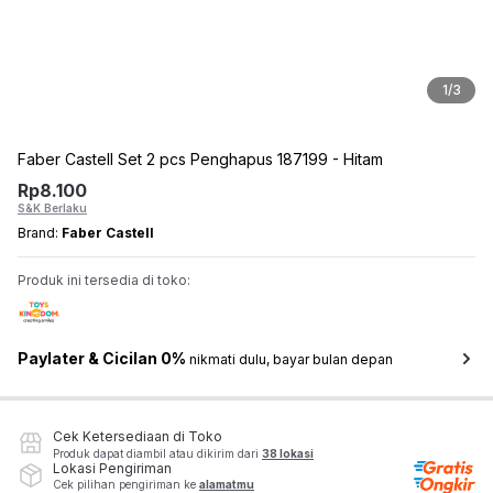
1
/
3
Faber Castell Set 2 pcs Penghapus 187199 - Hitam
Rp
8.100
S&K Berlaku
Brand:
Faber Castell
Produk ini tersedia di toko:
Paylater & Cicilan 0%
nikmati dulu, bayar bulan depan
Cek Ketersediaan di Toko
Produk dapat diambil atau dikirim dari
38 lokasi
Lokasi Pengiriman
Cek pilihan pengiriman ke
alamatmu