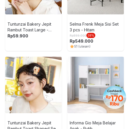
Tuntunzai Bakery Jepit
Selma Frenk Meja Sisi Set
Rambut Toast Large -
3 pcs - Hitam
Cokelat
Rp
59.900
Rp
899.000
38
%
Rp
549.000
5
1
(ulasan)
Tuntunzai Bakery Jepit
Informa Gio Meja Belajar
Rambut Toast Shaped Set
Anak - Putih