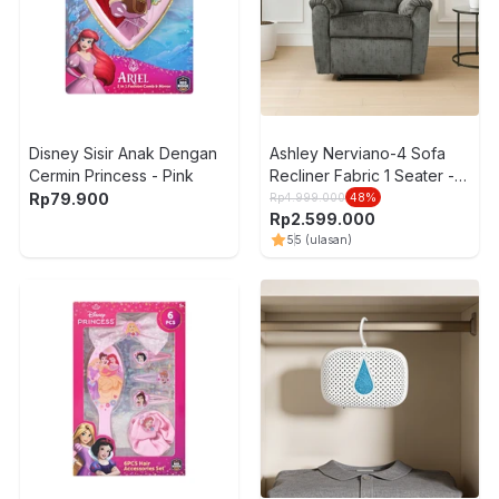
Disney Sisir Anak Dengan
Ashley Nerviano-4 Sofa
Cermin Princess - Pink
Recliner Fabric 1 Seater -
Abu-Abu
Rp
79.900
Rp
4.999.000
48
%
Rp
2.599.000
5
5
(ulasan)
G