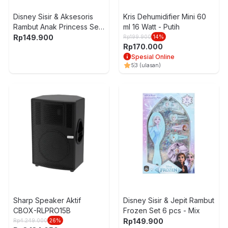
Disney Sisir & Aksesoris
Kris Dehumidifier Mini 60
Rambut Anak Princess Set
ml 16 Watt - Putih
6 pcs - Pink
Rp
149.900
Rp
199.900
14
%
Rp
170.000
Spesial Online
5
3
(ulasan)
Sharp Speaker Aktif
Disney Sisir & Jepit Rambut
CBOX-RLPRO15B
Frozen Set 6 pcs - Mix
Rp
149.900
Rp
4.249.000
26
%