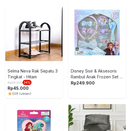
Selma Neva Rak Sepatu 3
Disney Sisir & Aksesoris
Tingkat - Hitam
Rambut Anak Frozen Set 15
pcs - Mix
Rp
249.900
Rp
69.000
34
%
Rp
45.000
5
28
(ulasan)