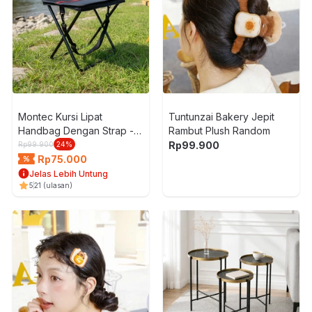
Montec Kursi Lipat
Tuntunzai Bakery Jepit
Handbag Dengan Strap -
Rambut Plush Random
Hitam
Rp
99.900
Rp
99.900
24
%
Rp
75.000
Jelas Lebih Untung
5
21
(ulasan)