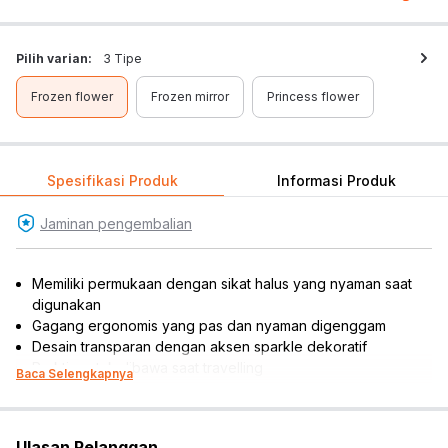
Pilih varian:
3 Tipe
Frozen flower
Frozen mirror
Princess flower
Spesifikasi Produk
Informasi Produk
Jaminan pengembalian
Memiliki permukaan dengan sikat halus yang nyaman saat
digunakan
Gagang ergonomis yang pas dan nyaman digenggam
Desain transparan dengan aksen sparkle dekoratif
Praktis untuk dibawa saat travelling
Baca Selengkapnya
Cocok untuk dijadikan sebagai referensi hadiah
Rekomendasi gender pengguna : girls
Material: plastik
Ulasan Pelanggan