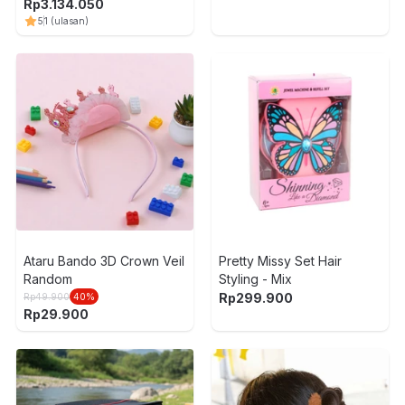
Rp
3.134.050
5
1
(ulasan)
Ataru Bando 3D Crown Veil
Pretty Missy Set Hair
Random
Styling - Mix
Rp
299.900
Rp
49.900
40
%
Rp
29.900