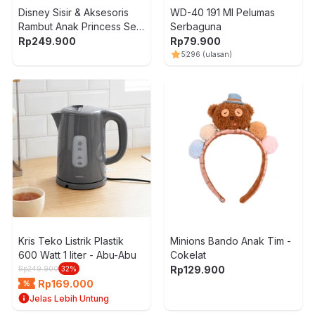
Disney Sisir & Aksesoris
WD-40 191 Ml Pelumas
Rambut Anak Princess Set
Serbaguna
15 pcs - Mix
Rp
249.900
Rp
79.900
5
296
(ulasan)
Kris Teko Listrik Plastik
Minions Bando Anak Tim -
600 Watt 1 liter - Abu-Abu
Cokelat
Rp
129.900
Rp
249.900
32
%
Rp
169.000
Jelas Lebih Untung