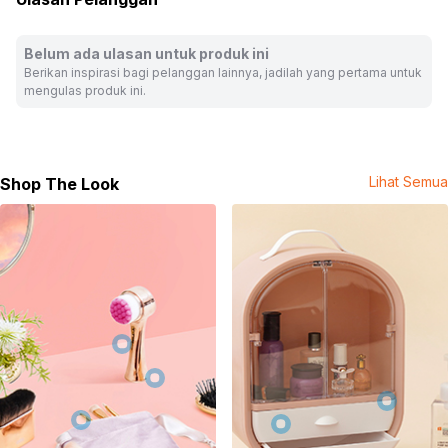
Isi set: 1 pc sisir
Rekomendasi umur: 3 tahun ke atas
Dimensi produk: 8.8 cm x 3.7 cm x 20 cm
Belum ada ulasan untuk produk ini
Berikan inspirasi bagi pelanggan lainnya, jadilah yang pertama untuk
Warna:
Ungu
mengulas produk ini.
Dimensi Kemasan:
9.0 x 4.0 x 20.0
cm
Berat:
0.09
kg
SKU:
10683004
Nama Komoditas:
DISNEY - FROZEN FLOWER COMB
Lihat Semua
Shop The Look