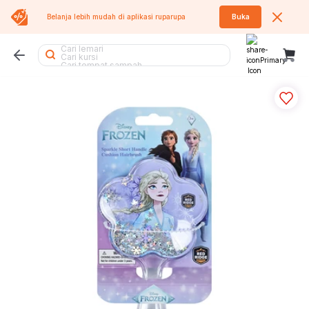
Cari lemari pakaian
Belanja lebih mudah di aplikasi
ruparupa
Buka
Cari rak
Cari lemari besi
Cari lemari
Cari kursi
Cari tempat sampah
Cari rak besi
Cari meja
Cari kipas angin
Cari meja lipat
Cari kursi lipat
Cari kursi kantor
Cari sofa
Cari tangga
Cari tumbler
Cari rak sepatu
Cari kipas
Cari sofa bed
Cari rak buku
Cari meja belajar
Cari koper
Cari rak piring
Cari meja makan
Cari kasur
Cari air purifier