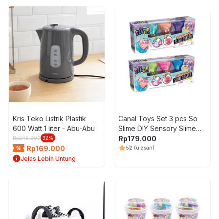
Kris Teko Listrik Plastik
Canal Toys Set 3 pcs So
600 Watt 1 liter - Abu-Abu
Slime DIY Sensory Slime
Shaker Random
Rp
179.000
Rp
249.900
32
%
Rp
169.000
5
2
(ulasan)
Jelas Lebih Untung