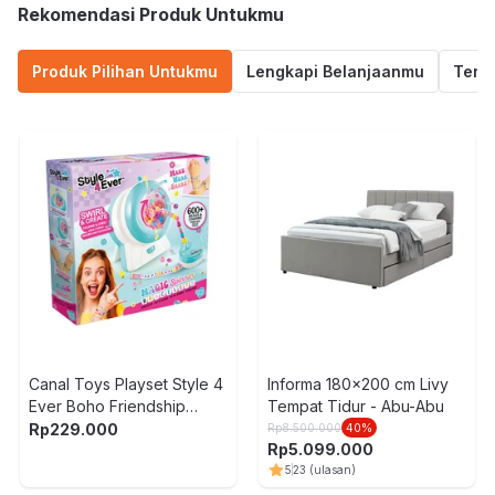
Rekomendasi Produk Untukmu
Produk Pilihan Untukmu
Lengkapi Belanjaanmu
Termu
Canal Toys Playset Style 4
Informa 180x200 cm Livy
Ever Boho Friendship
Tempat Tidur - Abu-Abu
Bracelets - Mix
Rp
229.000
Rp
8.500.000
40
%
Rp
5.099.000
5
23
(ulasan)