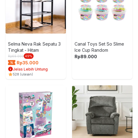
Selma Neva Rak Sepatu 3
Canal Toys Set So Slime
Tingkat - Hitam
Ice Cup Random
Rp
89.000
Rp
69.000
49
%
Rp
35.000
Jelas Lebih Untung
5
28
(ulasan)