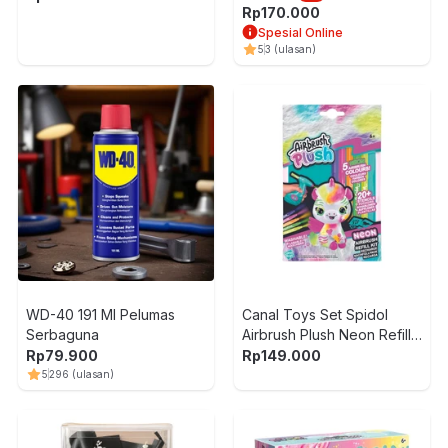
Rp
170.000
Spesial Online
5
3
(ulasan)
WD-40 191 Ml Pelumas
Canal Toys Set Spidol
Serbaguna
Airbrush Plush Neon Refill
Kit
Rp
79.900
Rp
149.000
5
296
(ulasan)