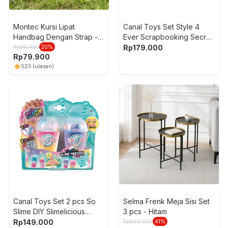
Montec Kursi Lipat
Canal Toys Set Style 4
Handbag Dengan Strap -
Ever Scrapbooking Secret
Hitam
Portofolio - Mix
Rp
179.000
Rp
99.900
20
%
Rp
79.900
5
23
(ulasan)
Canal Toys Set 2 pcs So
Selma Frenk Meja Sisi Set
Slime DIY Slimelicious
3 pcs - Hitam
Slimepresso Drink 2 - Mix
Rp
149.000
Rp
899.000
41
%