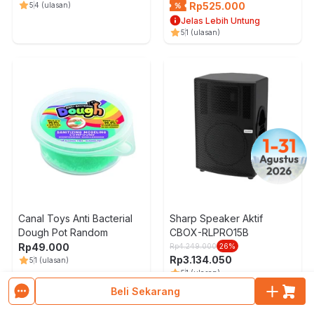
Rp
525.000
5
4
(ulasan)
Jelas Lebih Untung
5
1
(ulasan)
Canal Toys Anti Bacterial
Sharp Speaker Aktif
Dough Pot Random
CBOX-RLPRO15B
Rp
49.000
Rp
4.249.000
26
%
Rp
3.134.050
5
1
(ulasan)
5
1
(ulasan)
Beli Sekarang
Muat Lebih Banyak Produk