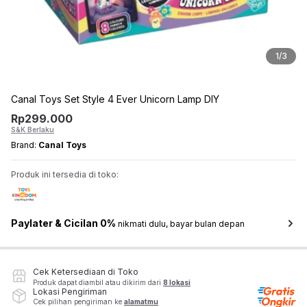
1
/
3
Canal Toys Set Style 4 Ever Unicorn Lamp DIY
Rp
299.000
S&K Berlaku
Brand:
Canal Toys
Produk ini tersedia di toko:
Paylater & Cicilan 0%
nikmati dulu, bayar bulan depan
Cek Ketersediaan di Toko
Produk dapat diambil atau dikirim dari
8 lokasi
Lokasi Pengiriman
Cek pilihan pengiriman ke
alamatmu