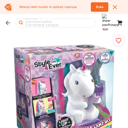
Cari kasur
Belanja lebih mudah di aplikasi
ruparupa
Buka
Cari rak
Cari kursi kantor
Cari tempat sampah
Cari rak besi
Cari meja belajar
Cari lemari besi
Cari lemari pakaian
Cari kipas angin
Cari meja lipat
Cari meja
Cari kipas
Cari lemari
Cari rak sepatu
Cari koper
Cari air purifier
Cari meja makan
Cari rak buku
Cari kursi
Cari sofa
Cari rak piring
Cari kursi lipat
Cari sofa bed
Cari tumbler
Cari tangga