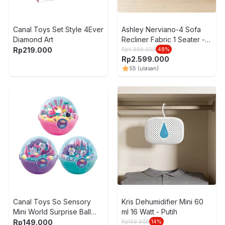
Canal Toys Set Style 4Ever
Ashley Nerviano-4 Sofa
Diamond Art
Recliner Fabric 1 Seater -
Abu-Abu
Rp
219.000
Rp
4.999.000
48
%
Rp
2.599.000
5
5
(ulasan)
Canal Toys So Sensory
Kris Dehumidifier Mini 60
Mini World Surprise Ball
ml 16 Watt - Putih
Random
Rp
149.000
Rp
199.900
14
%