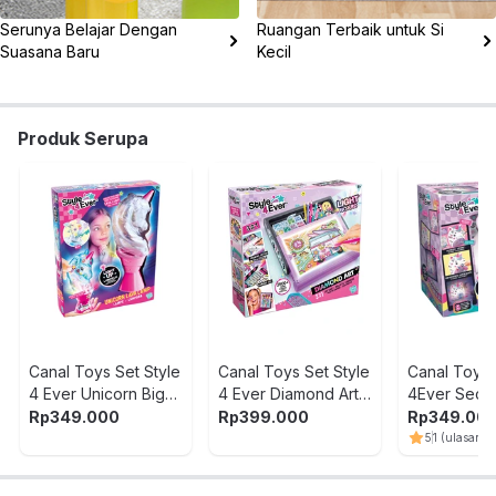
Serunya Belajar Dengan
Ruangan Terbaik untuk Si
Suasana Baru
Kecil
Produk Serupa
Canal Toys Set Style
Canal Toys Set Style
Canal Toys 
4 Ever Unicorn Big
4 Ever Diamond Art 3
4Ever Secr
Lava Lamp
in 1 LED Case - Mix
Unicorn DIY
Rp
349.000
Rp
399.000
Rp
349.00
5
1
(ulasan)