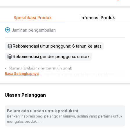
Spesifikasi Produk
Informasi Produk
Jaminan pengembalian
Rekomendasi umur pengguna: 6 tahun ke atas
Rekomendasi gender pengguna: unisex
Sarana belajar dan bermain anak
Baca Selengkapnya
Set mainan untuk membuat kreasi pada lampu karakter
unicorn
Fitur lampu multi-color
Melatih keterampilan kognitif, motorik, kreativitas, dan daya
Ulasan Pelanggan
imajinatif anak
Cocok dijadikan koleksi, hiasan miniatur, lampu dekorasi,
Belum ada ulasan untuk produk ini
atau referensi hadiah
Berikan inspirasi bagi pelanggan lainnya, jadilah yang pertama untuk
*Tidak termasuk baterai
mengulas produk ini.
Isi set: 1 pc lampu unicorn, 45 pcs sticker, dan 4 pcs spidol
Dimensi produk: 27 cm x 29 cm x 16 cm