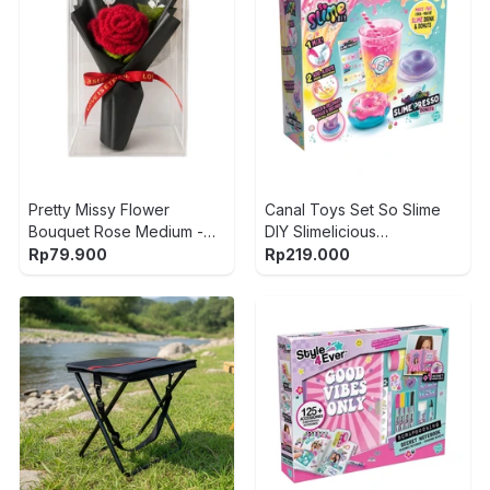
Pretty Missy Flower
Canal Toys Set So Slime
Bouquet Rose Medium -
DIY Slimelicious
Hitam/Merah
Slimepresso Drinks Coffee
Rp
79.900
Rp
219.000
Shop - Mix