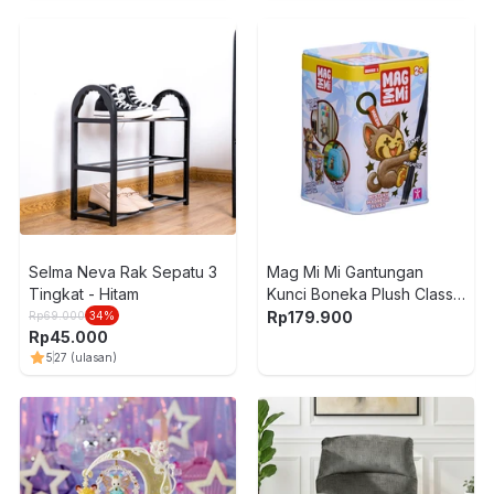
Selma Neva Rak Sepatu 3
Mag Mi Mi Gantungan
Tingkat - Hitam
Kunci Boneka Plush Classic
Random
Rp
179.900
Rp
69.000
34
%
Rp
45.000
5
27
(ulasan)