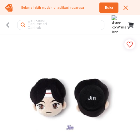
Belanja lebih mudah di aplikasi
ruparupa
Buka
Cari kursi
Cari kasur
Cari lemari
Cari rak
Cari meja belajar
Cari air purifier
Cari meja
Cari koper
Cari kipas angin
Cari sofa
Cari meja lipat
Cari kursi lipat
Cari rak buku
Cari kursi kantor
Cari tumbler
Cari lemari pakaian
Cari kipas
Cari rak piring
Cari lemari besi
Cari tangga
Cari tempat sampah
Cari rak sepatu
Cari sofa bed
Cari meja makan
Cari rak besi