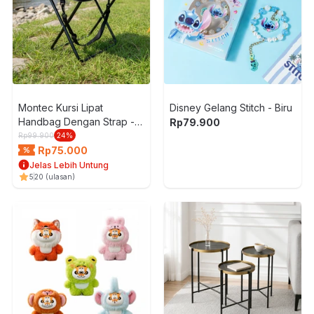
Montec Kursi Lipat
Disney Gelang Stitch - Biru
Handbag Dengan Strap -
Rp
79.900
Hitam
Rp
99.900
24
%
Rp
75.000
Jelas Lebih Untung
5
20
(ulasan)