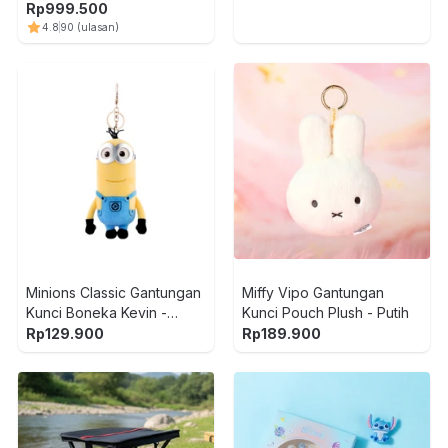
Rp
999.500
4.8
90
(ulasan)
Minions Classic Gantungan
Miffy Vipo Gantungan
Kunci Boneka Kevin -
Kunci Pouch Plush - Putih
Kuning
Rp
129.900
Rp
189.900