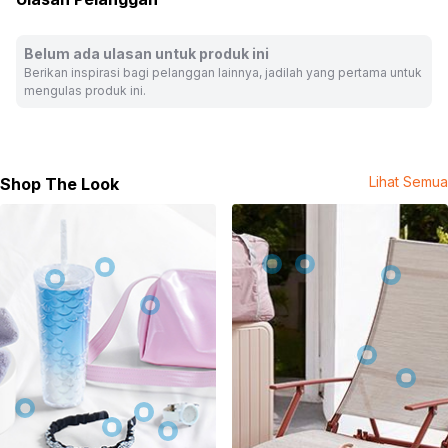
Warna:
Mix
Dimensi Kemasan:
11.0 x 9.5 x 5.0
cm
Belum ada ulasan untuk produk ini
Berat:
0.06
kg
Berikan inspirasi bagi pelanggan lainnya, jadilah yang pertama untuk
SKU:
10461468
mengulas produk ini.
Nama Komoditas:
BTSX-TINYTAN MINI MAGNET JIN
Lihat Semua
Shop The Look