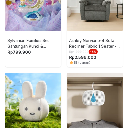
Sylvanian Families Set
Ashley Nerviano-4 Sofa
Gantungan Kunci &
Recliner Fabric 1 Seater -
Aksesoris Fairy Charm
Abu-Abu
Rp
799.900
Rp
4.999.000
48
%
Rp
2.599.000
Twilight 5854 - Mix
5
5
(ulasan)