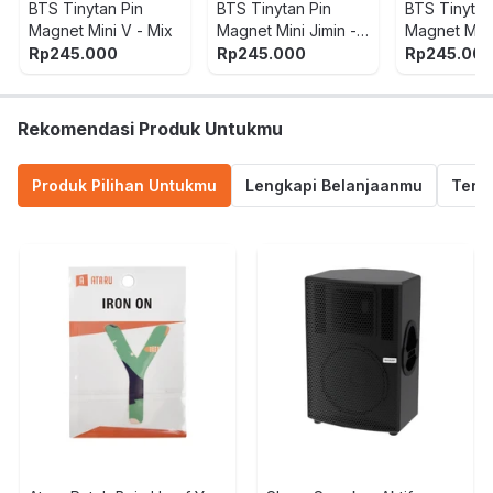
BTS Tinytan Pin
BTS Tinytan Pin
BTS Tinytan
Magnet Mini V - Mix
Magnet Mini Jimin -
Magnet Min
Mix
- Mix
Rp
245.000
Rp
245.000
Rp
245.00
Rekomendasi Produk Untukmu
Produk Pilihan Untukmu
Lengkapi Belanjaanmu
Termu