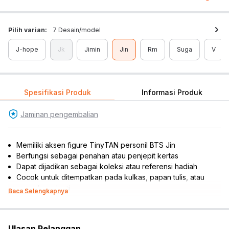
Pilih varian:
7 Desain/model
J-hope
Jk
Jimin
Jin
Rm
Suga
V
Spesifikasi Produk
Informasi Produk
Jaminan pengembalian
Memiliki aksen figure TinyTAN personil BTS Jin
Berfungsi sebagai penahan atau penjepit kertas
Dapat dijadikan sebagai koleksi atau referensi hadiah
Cocok untuk ditempatkan pada kulkas, papan tulis, atau
permukaan besi
Baca Selengkapnya
Isi : 1 pc
Material: polyester
Dimensi produk: 7 cm x 4 cm x 7 cm
Ulasan Pelanggan