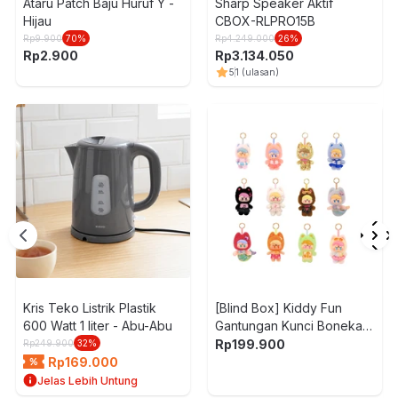
Ataru Patch Baju Huruf Y -
Sharp Speaker Aktif
Hijau
CBOX-RLPRO15B
Rp
9.900
70
%
Rp
4.249.000
26
%
Rp
2.900
Rp
3.134.050
5
1
(ulasan)
Kris Teko Listrik Plastik
[Blind Box] Kiddy Fun
600 Watt 1 liter - Abu-Abu
Gantungan Kunci Boneka
Plush Angry Aimee Summer
Rp
199.900
Rp
249.900
32
%
Music Festival
Rp
169.000
Jelas Lebih Untung