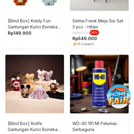
[Blind Box] Kiddy Fun
Selma Frenk Meja Sisi Set
Gantungan Kunci Boneka
3 pcs - Hitam
Plush Fat Tiger Being Cute
Rp
149.900
Rp
899.000
38
%
Rp
549.000
5
1
(ulasan)
[Blind Box] Rolife
WD-40 191 Ml Pelumas
Gantungan Kunci Boneka
Serbaguna