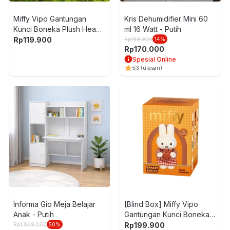
Miffy Vipo Gantungan
Kris Dehumidifier Mini 60
Kunci Boneka Plush Head -
ml 16 Watt - Putih
Putih
Rp
119.900
Rp
199.900
14
%
Rp
170.000
Spesial Online
5
3
(ulasan)
Informa Gio Meja Belajar
[Blind Box] Miffy Vipo
Anak - Putih
Gantungan Kunci Boneka
Plush Bakery
Rp
199.900
Rp
1.999.000
50
%