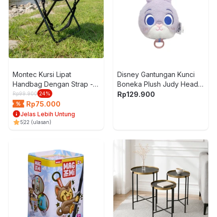
Montec Kursi Lipat
Disney Gantungan Kunci
Handbag Dengan Strap -
Boneka Plush Judy Head -
Hitam
Abu-Abu
Rp
129.900
Rp
99.900
24
%
Rp
75.000
Jelas Lebih Untung
5
22
(ulasan)