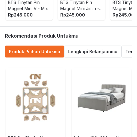
BTS Tinytan Pin
BTS Tinytan Pin
BTS Tinytan
Magnet Mini V - Mix
Magnet Mini Jimin -
Magnet Mini
Mix
Mix
Rp
245.000
Rp
245.000
Rp
245.00
Rekomendasi Produk Untukmu
Produk Pilihan Untukmu
Lengkapi Belanjaanmu
Termu