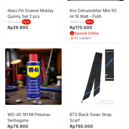
Ataru Pin Enamel Muklay
Kris Dehumidifier Mini 60
Quinny Set 2 pcs
ml 16 Watt - Putih
Rp
79.900
62
%
Rp
199.900
14
%
Rp
29.900
Rp
170.000
Spesial Online
5
3
(ulasan)
WD-40 191 Ml Pelumas
BTS Black Swan Strap
Serbaguna
Scarf
Rp
79.900
Rp
765.000