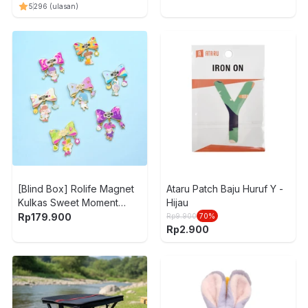
5
296
(ulasan)
[Blind Box] Rolife Magnet
Ataru Patch Baju Huruf Y -
Kulkas Sweet Moment
Hijau
Derivatives
Rp
179.900
Rp
9.900
70
%
Rp
2.900