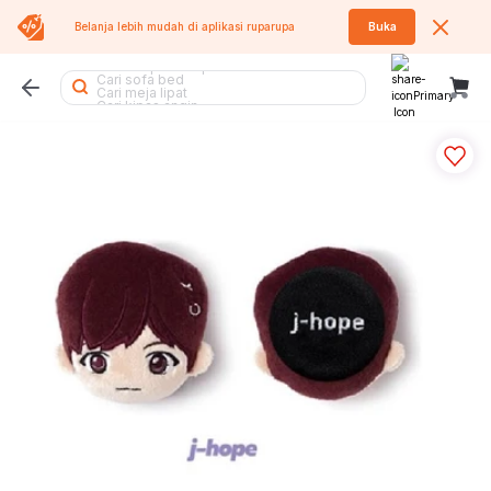
Cari kursi
Belanja lebih mudah di aplikasi
ruparupa
Buka
Cari kursi kantor
Cari kipas
Cari tempat sampah
Cari sofa bed
Cari meja lipat
Cari kipas angin
Cari lemari pakaian
Cari rak sepatu
Cari rak buku
Cari tumbler
Cari meja
Cari rak piring
Cari koper
Cari kasur
Cari lemari besi
Cari meja belajar
Cari rak besi
Cari lemari
Cari rak
Cari air purifier
Cari kursi lipat
Cari meja makan
Cari tangga
Cari sofa