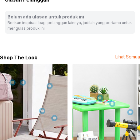
Warna:
Mix
Dimensi Kemasan:
11.0 x 9.5 x 5.0
cm
Belum ada ulasan untuk produk ini
Berat:
0.06
kg
Berikan inspirasi bagi pelanggan lainnya, jadilah yang pertama untuk
SKU:
10461470
mengulas produk ini.
Nama Komoditas:
BTSX-TINYTAN MINI MAGNET J-HOPE
Lihat Semua
Shop The Look