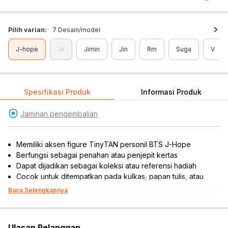
Pilih varian:
7 Desain/model
J-hope
Jk
Jimin
Jin
Rm
Suga
V
Spesifikasi Produk
Informasi Produk
Jaminan pengembalian
Memiliki aksen figure TinyTAN personil BTS J-Hope
Berfungsi sebagai penahan atau penjepit kertas
Dapat dijadikan sebagai koleksi atau referensi hadiah
Cocok untuk ditempatkan pada kulkas, papan tulis, atau
permukaan besi
Baca Selengkapnya
Isi : 1 pc
Material: polyester
Dimensi produk: 7 cm x 4 cm x 7 cm
Ulasan Pelanggan