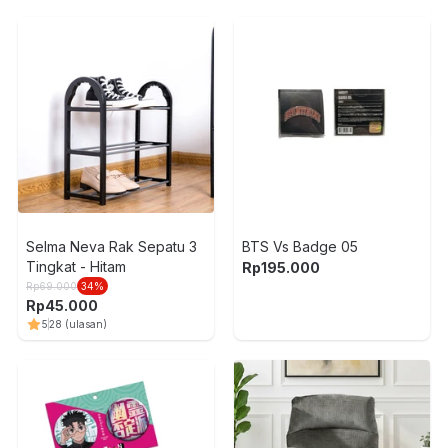
Selma Neva Rak Sepatu 3
BTS Vs Badge 05
Tingkat - Hitam
Rp
195.000
Rp
69.000
34
%
Rp
45.000
5
28
(ulasan)