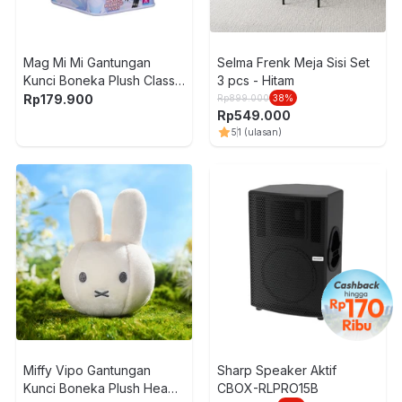
Mag Mi Mi Gantungan
Selma Frenk Meja Sisi Set
Kunci Boneka Plush Classic
3 pcs - Hitam
Random
Rp
179.900
Rp
899.000
38
%
Rp
549.000
5
1
(ulasan)
Miffy Vipo Gantungan
Sharp Speaker Aktif
Kunci Boneka Plush Head -
CBOX-RLPRO15B