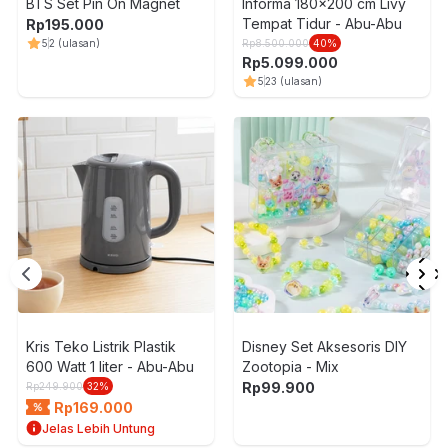
BTS Set Pin On Magnet
Informa 180x200 cm Livy
Tempat Tidur - Abu-Abu
Rp
195.000
5
2
(ulasan)
Rp
8.500.000
40
%
Rp
5.099.000
5
23
(ulasan)
Kris Teko Listrik Plastik
Disney Set Aksesoris DIY
600 Watt 1 liter - Abu-Abu
Zootopia - Mix
-
Rp
99.900
Rp
249.900
32
%
Rp
169.000
Jelas Lebih Untung