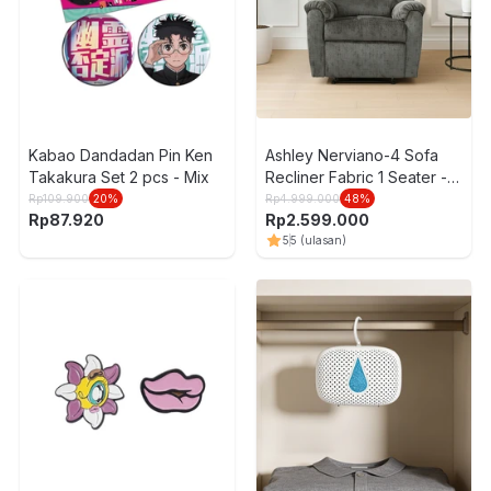
Kabao Dandadan Pin Ken
Ashley Nerviano-4 Sofa
Takakura Set 2 pcs - Mix
Recliner Fabric 1 Seater -
Abu-Abu
Rp
109.900
20
%
Rp
4.999.000
48
%
Rp
87.920
Rp
2.599.000
5
5
(ulasan)