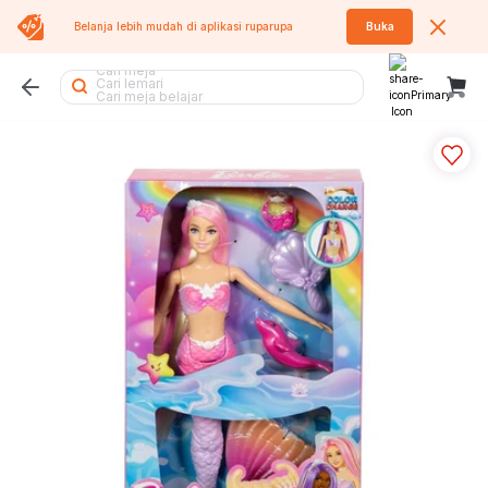
Belanja lebih mudah di aplikasi
ruparupa
Buka
Cari lemari pakaian
Cari meja
Cari lemari
Cari meja belajar
Cari air purifier
Cari rak piring
Cari rak sepatu
Cari rak
Cari kursi
Cari kipas angin
Cari meja lipat
Cari sofa bed
Cari meja makan
Cari rak besi
Cari kursi lipat
Cari sofa
Cari kipas
Cari lemari besi
Cari tangga
Cari kursi kantor
Cari kasur
Cari tempat sampah
Cari rak buku
Cari koper
Cari tumbler