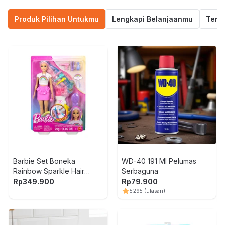
Produk Pilihan Untukmu
Lengkapi Belanjaanmu
Termu
Barbie Set Boneka
WD-40 191 Ml Pelumas
Rainbow Sparkle Hair
Serbaguna
JJP07 - Mix
Rp
349.900
Rp
79.900
5
295
(ulasan)