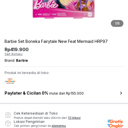
1
/
6
Barbie Set Boneka Fairytale New Feat Mermaid HRP97
Rp
419.900
S&K Berlaku
Brand:
Barbie
Produk ini tersedia di toko:
Paylater & Cicilan 0%
mulai dari Rp155.000
Cek Ketersediaan di Toko
Produk dapat diambil atau dikirim dari
12 lokasi
Lokasi Pengiriman
Cek pilihan pengiriman ke
alamatmu