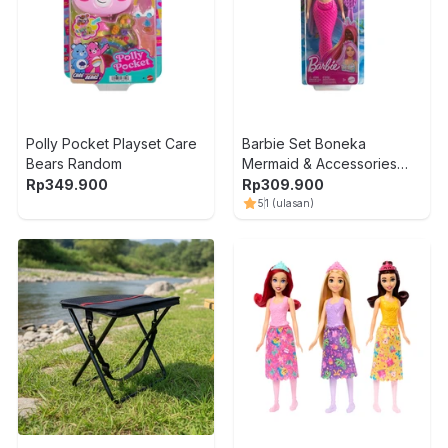
Polly Pocket Playset Care
Barbie Set Boneka
Bears Random
Mermaid & Accessories
HRR00
Rp
349.900
Rp
309.900
5
1
(ulasan)