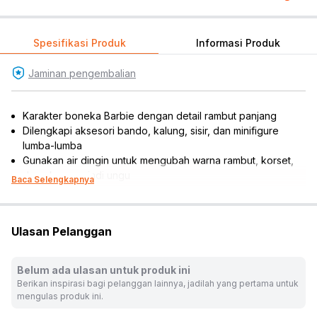
Spesifikasi Produk
Informasi Produk
Jaminan pengembalian
Karakter boneka Barbie dengan detail rambut panjang
Dilengkapi aksesori bando, kalung, sisir, dan minifigure
lumba-lumba
Gunakan air dingin untuk mengubah warna rambut, korset,
dan ekor menjadi ungu
Baca Selengkapnya
Gunakan air hangat untuk mengembalikan warna seperti
tampilan aslinya
Boneka dapat digerakkan untuk berbagai macam pose atau
Ulasan Pelanggan
permainan
Melatih motorik, mendukung kreativitas, dan meningkatkan
daya imajinasi anak
Belum ada ulasan untuk produk ini
Cocok dijadikan koleksi atau referensi hadiah
Berikan inspirasi bagi pelanggan lainnya, jadilah yang pertama untuk
Rekomendasi umur pengguna: 3 tahun ke atas
mengulas produk ini.
Rekomendasi gender pengguna: girls