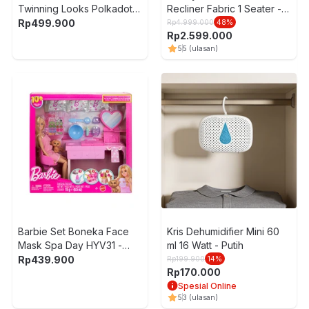
Twinning Looks Polkadot
Recliner Fabric 1 Seater -
Clothes JFP38 - Biru
Abu-Abu
Rp
499.900
Rp
4.999.000
48
%
Rp
2.599.000
5
5
(ulasan)
Barbie Set Boneka Face
Kris Dehumidifier Mini 60
Mask Spa Day HYV31 -
ml 16 Watt - Putih
Pink
Rp
439.900
Rp
199.900
14
%
Rp
170.000
Spesial Online
5
3
(ulasan)