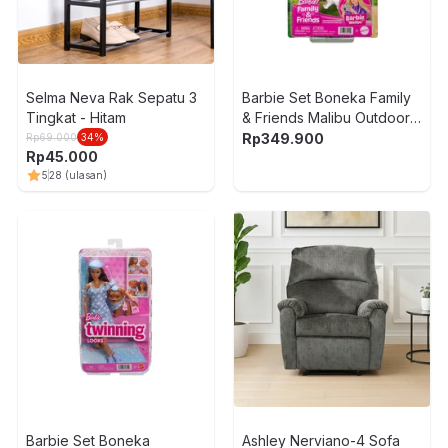
L
Selma Neva Rak Sepatu 3
Barbie Set Boneka Family
Tingkat - Hitam
& Friends Malibu Outdoor
Adventures - Mix
Rp
349.900
Rp
69.000
34
%
Rp
45.000
5
28
(ulasan)
Barbie Set Boneka
Ashley Nerviano-4 Sofa