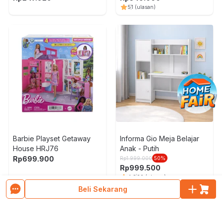
5
1
(ulasan)
Barbie Playset Getaway
Informa Gio Meja Belajar
House HRJ76
Anak - Putih
Rp
699.900
Rp
1.999.000
50
%
Rp
999.500
4.8
90
(ulasan)
Beli Sekarang
Muat Lebih Banyak Produk