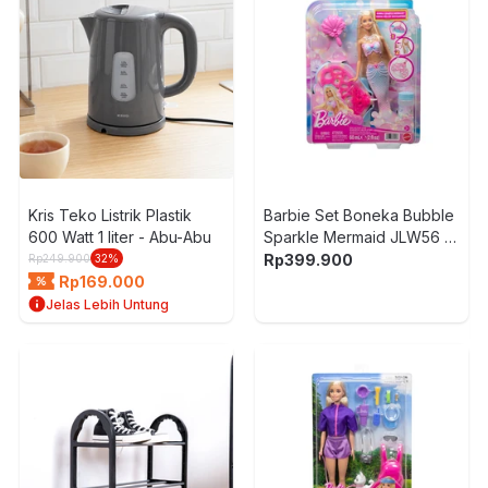
Kris Teko Listrik Plastik
Barbie Set Boneka Bubble
600 Watt 1 liter - Abu-Abu
Sparkle Mermaid JLW56 -
Mix
Rp
399.900
Rp
249.900
32
%
Rp
169.000
Jelas Lebih Untung