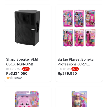
Sharp Speaker Aktif
Barbie Playset Boneka
CBOX-RLPRO15B
Professions JCR71
Random
Rp
4.249.000
26
%
Rp
349.900
20
%
Rp
3.134.050
Rp
279.920
5
1
(ulasan)