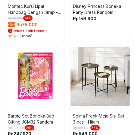
Montec Kursi Lipat
Disney Princess Boneka
Handbag Dengan Strap -
Party Dress Random
Hitam
Rp
159.900
Rp
99.900
24
%
Rp
75.000
Jelas Lebih Untung
5
20
(ulasan)
Barbie Set Boneka Bag
Selma Frenk Meja Sisi Set
Gifting JGM32 Random
3 pcs - Hitam
Rp
309.900
20
%
Rp
899.000
38
%
Rp
247.920
Rp
549.000