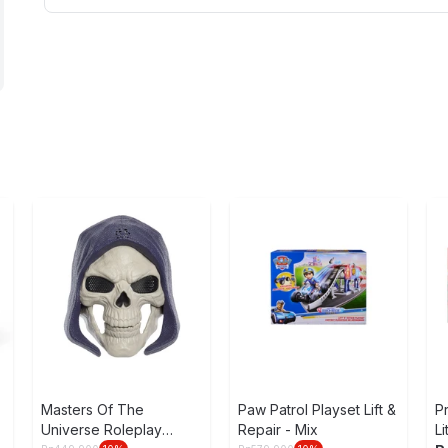
BABY BLDH F8387
Masters Of The
Paw Patrol Playset Lift &
P
Universe Roleplay
Repair - Mix
Li