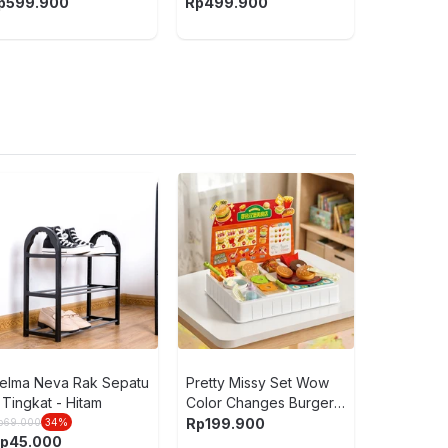
p
599.900
Rp
499.900
Nerf Minecra
Heartsteale
Rp
699.900
10
Rp
629.910
5
1
(ulasan)
elma Neva Rak Sepatu
Pretty Missy Set Wow
 Tingkat - Hitam
Color Changes Burger
Kiosk - Mix
Rp
199.900
p
69.000
34
%
LEGO Duplo 
p
45.000