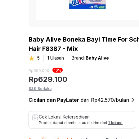
Home Improvement
Kursi
ROLKA
Lihat Semua Inspirasi
Bed & Bath
Sof
Pet Kingdom
Sofa
Hobi & Gaya Hidup
Baby Alive Boneka Bayi Time For Sc
Sofa
Hair F8387 - Mix
Pendopo
Kesehatan dan
Sofa
5
1
Ulasan
Brand:
Baby Alive
Olahraga
Set S
THYS
10
%
Rp
699.000
Mainan & Bayi
Sofa 
Rp
629.100
Sofa 
EYE SOUL
S&K Berlaku
Otomotif
Sofa
Cicilan
dan PayLater
dari Rp42.570/bulan
Bean
Sofa
Cek Lokasi Ketersediaan
Produk dapat diambil atau dikirim dari
1 lokasi
Fur