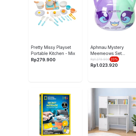
Pretty Missy Playset
Aphmau Mystery
Portable Kitchen - Mix
Meemeows Set
Surprise Elemental
Rp
279.900
Rp
1.279.900
20
%
Rp
1.023.920
Random