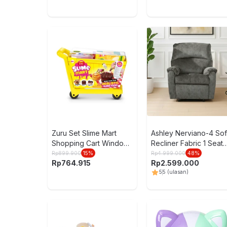
Zuru Set Slime Mart
Ashley Nerviano-4 So
Shopping Cart Window
Recliner Fabric 1 Seate
Box Random
- Abu-Abu
Rp
899.900
15
%
Rp
4.999.000
48
%
Rp
764.915
Rp
2.599.000
5
5
(ulasan)