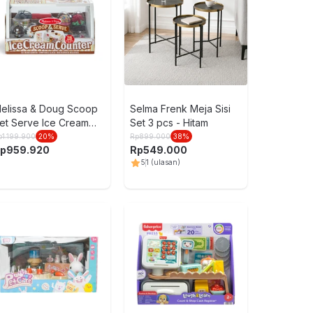
LEGO Minecr
Ender Drago
pcs 21595 -
Rp
1.279.0
Abu
elissa & Doug Scoop
Selma Frenk Meja Sisi
et Serve Ice Cream
Set 3 pcs - Hitam
ounter Set 28 pcs -
p
1.199.900
20
%
Rp
899.000
38
%
p
959.920
Rp
549.000
ix
5
1
(ulasan)