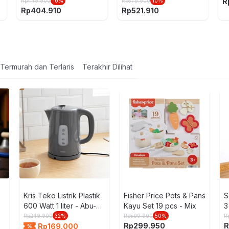
t
Skeletor Mask - Mix
R
Rp
449.900
10
%
Rp
579.900
10
%
Rp
404.910
Rp
521.910
Termurah dan Terlaris
Terakhir Dilihat
Kris Teko Listrik Plastik
Fisher Price Pots & Pans
S
600 Watt 1 liter - Abu-
Kayu Set 19 pcs - Mix
3
Abu
Rp
249.900
32
%
Rp
599.900
50
%
R
Rp
299.950
R
Rp
169.000