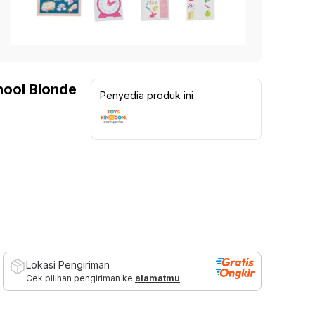
Lampu Indoor
Kinetic Sepeda Statis 8.5Be -
Kinetic Dumbbell Karet 2
 Sekolah
Abu-Abu / Hitam
1.099.000
Rp
Furn
Lampu untuk Outdoor
1.999.000
Rp
Rp
1.299.000
15
%
a
Kursi 
Rp
3.699.000
45
%
5
137
ulasan
5
70
ulasan
Ide dan Inspirasi
 > 3 Dudukan
Set Ka
hool Blonde
Penyedia produk ini
Living Room Goals
 2 Dudukan
Kursi 
Organizer Storage Must Haves
 1 Dudukan
Shades of Brown
ofa
Dressing Room Essentials
Sectional
Recliner
 Bed
 Bag
 Modular
Lokasi Pengiriman
Cek pilihan pengiriman ke
alamatmu
nitur Salon & Spa