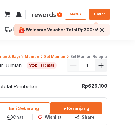
Masuk
Daftar
Dikirim ke:
Jakarta Selatan
Personal
Bisnis
ilih Seprai
nan & Bayi
Mainan
Set Mainan
Set Mainan Roleplay
Furniture dan
ur Jumlah
Stok Terbatas
Perlengkapan Kantor
Makan
Dekorasi Kantor
eja Makan
Rp
629.100
total Pembelian:
Kursi Kantor
Tamu
Meja Kantor
onsol dan Foyer
Laci Kantor
Beli Sekarang
+ Keranjang
isi
Lemari Kantor
Chat
Wishlist
Share
antor
Loker
ja Sekolah