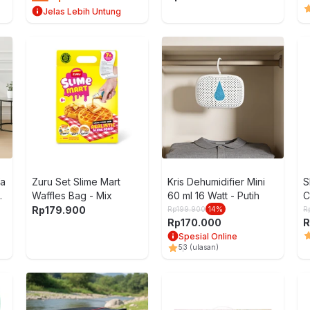
Jelas Lebih Untung
fa
Zuru Set Slime Mart
Kris Dehumidifier Mini
S
r
Waffles Bag - Mix
60 ml 16 Watt - Putih
C
Rp
179.900
Rp
199.900
14
%
R
Rp
170.000
R
Spesial Online
5
3
(ulasan)