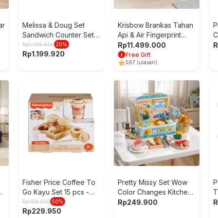
ar
Melissa & Doug Set
Krisbow Brankas Tahan
P
Sandwich Counter Set
Api & Air Fingerprint
C
56 pcs - Mix
53x48.3x61 cm
Rp
11.499.000
R
Rp
1.499.900
20
%
Rp
1.199.920
FP3503F - Hitam
Free Gift
5
67
(ulasan)
Fisher Price Coffee To
Pretty Missy Set Wow
P
-
Go Kayu Set 15 pcs -
Color Changes Kitchen
T
Mix
Sink - Mix
R
Rp
249.900
R
Rp
459.900
50
%
Rp
229.950