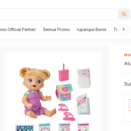
mo Official Partner
Semua Promo
ruparupa Bisnis
Tips Mem
New Inspirations
ur
Mai
i
Furnitur Outdoor
Meja
At
Pahlawan
i Makan
Kursi Outdoor
Meja 
Kebersihan
 Berlengan
Payung Taman dan Gazebo
Set M
Sub
Meja Taman
Meja 
Pahlawan
Kerapian
 Santai
Kursi Taman
Meja K
i Goyang
Set Furnitur Outdoor
Meja S
Pahlawan
l dan Bangku
Meja K
Kenyamanan
roduk yang bikin rumah makin nyaman,
Lampu
 Kantor
Set Me
bersih, dan tertata