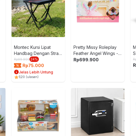
Montec Kursi Lipat
Pretty Missy Roleplay
M
Handbag Dengan Strap
Feather Angel Wings -
S
- Hitam
Mix
C
Rp
699.900
Rp
99.900
24
%
R
R
M
Rp
75.000
Jelas Lebih Untung
5
20
(ulasan)