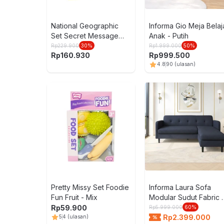
National Geographic
Informa Gio Meja Belaj
Set Secret Message
Anak - Putih
Science Lab - Mix
Rp
229.900
30
%
Rp
1.999.000
50
%
Rp
160.930
Rp
999.500
4.8
90
(ulasan)
Pretty Missy Set Foodie
Informa Laura Sofa
Fun Fruit - Mix
Modular Sudut Fabric 
Biru
Rp
59.900
Rp
5.999.000
60
%
Rp
2.399.000
5
4
(ulasan)