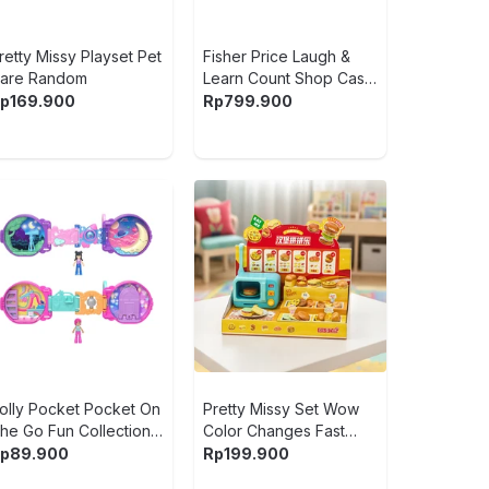
retty Missy Playset Pet
Fisher Price Laugh &
are Random
Learn Count Shop Cash
Register - Mix
p
169.900
Rp
799.900
olly Pocket Pocket On
Pretty Missy Set Wow
he Go Fun Collection
Color Changes Fast
andom
Food Shop - Mix
p
89.900
Rp
199.900