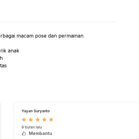
 Salon
 Salon Beroda
age and Facial Bed
i Keramas
berbagai macam pose dan permainan
orik anak
ah
tas
cm
Yayan Suryanto
9 bulan lalu
Membantu