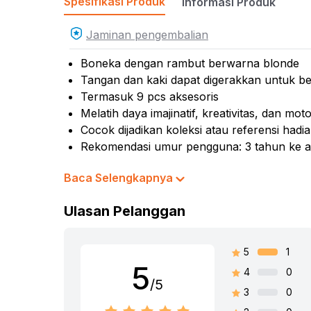
Spesifikasi Produk
Informasi Produk
Kursi
Kursi
Jaminan pengembalian
Mass
Boneka dengan rambut berwarna blonde
Kurs
Tangan dan kaki dapat digerakkan untuk 
Termasuk 9 pcs aksesoris
Melatih daya imajinatif, kreativitas, dan mot
Cocok dijadikan koleksi atau referensi hadi
Rekomendasi umur pengguna: 3 tahun ke a
Rekomendasi gender pengguna: girls
Baca Selengkapnya
Karakter: Baby Alive
Tinggi figur: 30.5 cm
Ulasan Pelanggan
Material: plastik
Publisher: Hasbro
Dimensi produk: 10.2 cm x 15.2 cm x 34.3 
5
1
5
4
0
Warna:
Mix
/5
Dimensi Kemasan:
10.2 x 15.2 x 34.3
cm
3
0
Berat:
0.8
kg