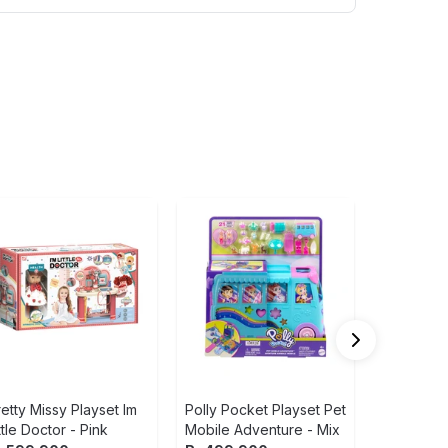
Fisher Pri
Pots & Pa
Rp
559.900
1
Rp
503.9
retty Missy Playset Im
Polly Pocket Playset Pet
ttle Doctor - Pink
Mobile Adventure - Mix