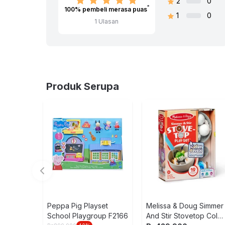
2
0
SKU:
10609517
100
% pembeli merasa puas
1
0
Nama Komoditas:
BA TIME FOR SCHOOL 
1
Ulasan
Produk Serupa
Peppa Pig Playset
Melissa & Doug Simmer
School Playgroup F2166
And Stir Stovetop Color