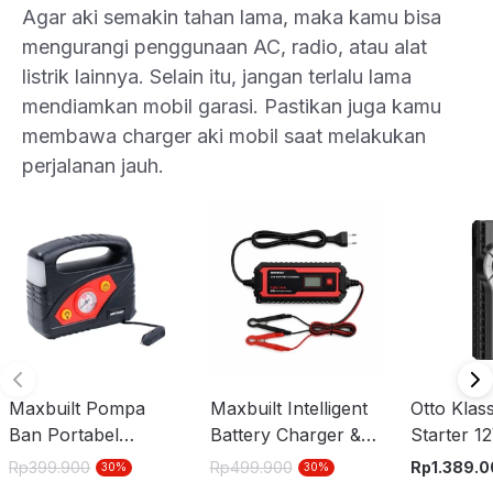
Agar aki semakin tahan lama, maka kamu bisa
mengurangi penggunaan AC, radio, atau alat
listrik lainnya. Selain itu, jangan terlalu lama
mendiamkan mobil garasi. Pastikan juga kamu
membawa charger aki mobil saat melakukan
perjalanan jauh.
Maxbuilt Pompa
Maxbuilt Intelligent
Otto Kla
Ban Portabel
Battery Charger &
Starter 1
Dengan Lampu 10A
Maintenance 6V 2A
Inflator 
Rp
399.900
Rp
499.900
Rp
1.389.
30
%
30
%
Dc12V
/12V 4A
Merah/Hi