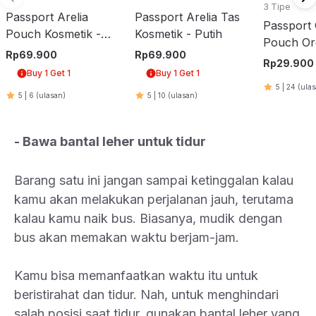
3 Tipe
Passport Arelia
Passport Arelia Tas
Passport
Pouch Kosmetik -
Kosmetik - Putih
Pouch Or
Putih
Rp
69.900
Rp
69.900
Half Moo
Rp
29.900
Buy 1 Get 1
Buy 1 Get 1
5
|
24
(ula
5
|
6
(ulasan)
5
|
10
(ulasan)
- Bawa bantal leher untuk tidur
Barang satu ini jangan sampai ketinggalan kalau
kamu akan melakukan perjalanan jauh, terutama
kalau kamu naik bus. Biasanya, mudik dengan
bus akan memakan waktu berjam-jam.
Kamu bisa memanfaatkan waktu itu untuk
beristirahat dan tidur. Nah, untuk menghindari
salah posisi saat tidur, gunakan bantal leher yang