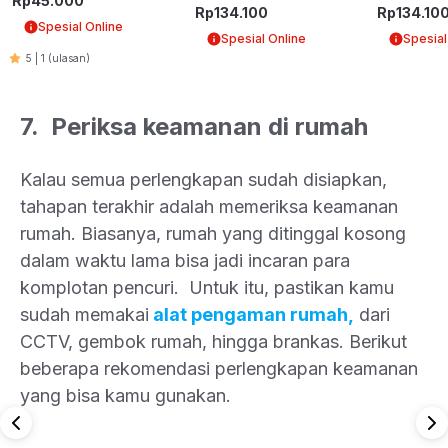
Rp
45.000
Hitam
Cokelat
Rp
134.100
Rp
134.10
Spesial Online
Spesial Online
Spesial
5
|
1
(ulasan)
7. Periksa keamanan di rumah
Kalau semua perlengkapan sudah disiapkan,
tahapan terakhir adalah memeriksa keamanan
rumah. Biasanya, rumah yang ditinggal kosong
dalam waktu lama bisa jadi incaran para
komplotan pencuri. Untuk itu, pastikan kamu
sudah memakai
alat pengaman rumah,
dari
CCTV, gembok rumah, hingga brankas. Berikut
beberapa rekomendasi perlengkapan keamanan
yang bisa kamu gunakan.