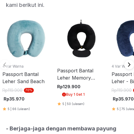
kami berikut ini.
4 Var Warna
4 Var Warna
Passport Bantal
Passport Bantal
Passport 
Leher Memory
Leher Sand Beach
Leher - B
Foam & Penutup
Rp
129.900
Abu
Rp
119.900
Rp
119.900
70
%
Mata - Hitam
Buy 1 Get 1
Rp
35.970
Rp
35.970
5
|
50
(ulasan)
5
|
66
(ulasan)
5
|
75
(ulas
- Berjaga-jaga dengan membawa payung