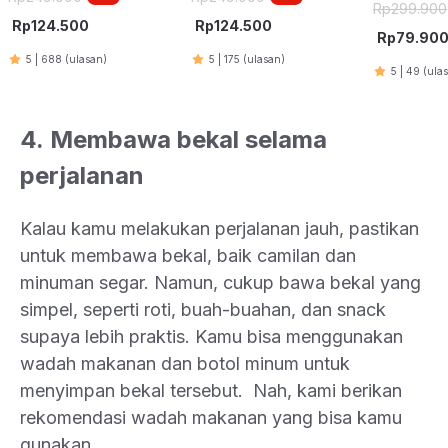
Travel 10
Rp
299.900
Rp
124.500
Rp
124.500
Rp
79.90
5
|
688
(ulasan)
5
|
175
(ulasan)
5
|
49
(ula
4. Membawa bekal selama
perjalanan
Kalau kamu melakukan perjalanan jauh, pastikan
untuk membawa bekal, baik camilan dan
minuman segar. Namun, cukup bawa bekal yang
simpel, seperti roti, buah-buahan, dan snack
supaya lebih praktis. Kamu bisa menggunakan
wadah makanan dan botol minum untuk
menyimpan bekal tersebut. Nah, kami berikan
rekomendasi wadah makanan yang bisa kamu
gunakan.