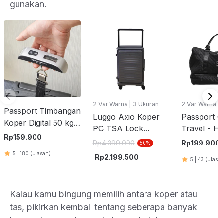
gunakan.
2 Var Warna | 3 Ukuran
2 Var Warna
Passport Timbangan
Luggo Axio Koper
Passport 
Koper Digital 50 kg
PC TSA Lock
Travel - 
V2 - Silver
Rp
159.900
Expandable 25 Inch
Rp
4.399.000
Rp
199.90
50
%
- Abu-Abu
5
|
180
(ulasan)
Rp
2.199.500
5
|
43
(ula
Kalau kamu bingung memilih antara koper atau
tas, pikirkan kembali tentang seberapa banyak