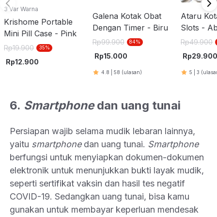
3 Var Warna
Galena Kotak Obat
Ataru Kot
Krishome Portable
Dengan Timer - Biru
Slots - A
Mini Pill Case - Pink
Abu/Puti
Rp
99.900
Rp
49.900
84
%
Rp
19.900
35
%
Rp
15.000
Rp
29.90
Rp
12.900
4.8
|
58
(ulasan)
5
|
3
(ulasa
6.
Smartphone
dan uang tunai
Persiapan wajib selama mudik lebaran lainnya,
yaitu
smartphone
dan uang tunai.
Smartphone
berfungsi untuk menyiapkan dokumen-dokumen
elektronik untuk menunjukkan bukti layak mudik,
seperti sertifikat vaksin dan hasil tes negatif
COVID-19. Sedangkan uang tunai, bisa kamu
gunakan untuk membayar keperluan mendesak