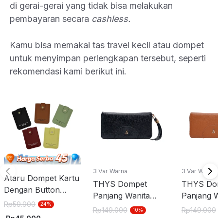
di gerai-gerai yang tidak bisa melakukan
pembayaran secara
cashless.
Kamu bisa memakai tas travel kecil atau dompet
untuk menyimpan perlengkapan tersebut, seperti
rekomendasi kami berikut ini.
3 Var Warna
3 Var Warna
Ataru Dompet Kartu
THYS Dompet
THYS Do
Dengan Button
Panjang Wanita
Panjang 
Random
Rp
59.900
24
%
Dengan Zipper -
Dengan Zi
Rp
149.000
Rp
149.000
10
%