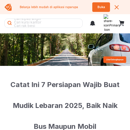
Belanja lebih mudah di aplikasi
ruparupa
Buka
Cari rak piring
Cari kipas angin
Cari kursi kantor
Cari rak besi
Cari rak buku
Cari meja belajar
Cari kursi
Cari lemari pakaian
Cari sofa bed
Cari air purifier
Cari lemari besi
Cari lemari
Cari kasur
Cari rak
Cari meja
Cari tangga
Cari meja lipat
Cari kursi lipat
Cari sofa
Cari meja makan
Catat Ini 7 Persiapan Wajib Buat
Cari tumbler
Cari rak sepatu
Cari koper
Cari tempat sampah
Cari kipas
Mudik Lebaran 2025, Baik Naik
Bus Maupun Mobil