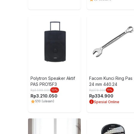
Polytron Speaker Aktif
Facom Kunci Ring Pas
PAS PRO15F3
24 mm 440.24
Rp
3.599.000
10
%
Rp
379.000
11
%
Rp
3.210.050
Rp
334.900
5
10
(ulasan)
Spesial Online