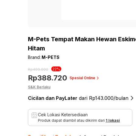
Home Improvement
Kursi
ROLKA
Lihat Semua Inspirasi
Bed & Bath
Sof
Pet Kingdom
Sofa
Hobi & Gaya Hidup
M-Pets Tempat Makan Hewan Eskimo 
Sofa
Hitam
Pendopo
Kesehatan dan
Sofa
Brand:
M-PETS
Olahraga
Set S
THYS
22
%
Rp
499.000
Mainan & Bayi
Sofa 
Rp
388.720
Spesial Online
Sofa 
EYE SOUL
S&K Berlaku
Otomotif
Sofa
Cicilan
dan PayLater
dari Rp143.000/bulan
Bean
Sofa
Cek Lokasi Ketersediaan
Produk dapat diambil atau dikirim dari
1 lokasi
Fur