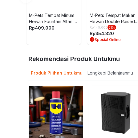
M-Pets Tempat Minum
M-Pets Tempat Makan
Hewan Fountain Altan 2
Hewan Double Raised
Liter
Bowl Altitude
Rp
409.000
Rp
449.000
21
%
Rp
354.320
Spesial Online
Rekomendasi Produk Untukmu
Produk Pilihan Untukmu
Lengkapi Belanjaanmu