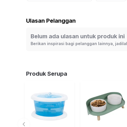
Ulasan Pelanggan
Belum ada ulasan untuk produk ini
Berikan inspirasi bagi pelanggan lainnya, jadi
Produk Serupa