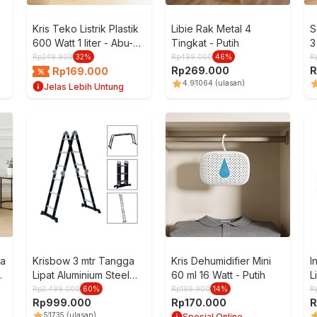
Kris Teko Listrik Plastik
Libie Rak Metal 4
S
600 Watt 1 liter - Abu-
Tingkat - Putih
3
Abu
Rp
249.900
32
%
Rp
499.000
46
%
R
Rp
269.000
R
Rp
169.000
4.9
1064
(ulasan)
Jelas Lebih Untung
fa
Krisbow 3 mtr Tangga
Kris Dehumidifier Mini
I
r
Lipat Aluminium Steel
60 ml 16 Watt - Putih
L
4x3 Step - Hitam
A
Rp
2.499.000
60
%
Rp
199.900
14
%
R
Rp
999.000
Rp
170.000
R
5
1735
(ulasan)
Spesial Online