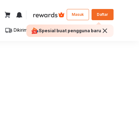
Masuk
Daftar
Dikirim ke:
Jakarta Selatan
Welcome Voucher Total Rp300rb!
Personal
Bisnis
ilih Seprai
Furniture dan
Perlengkapan Kantor
Makan
Dekorasi Kantor
eja Makan
Kursi Kantor
Tamu
Meja Kantor
onsol dan Foyer
Laci Kantor
isi
Lemari Kantor
antor
Loker
ja Sekolah