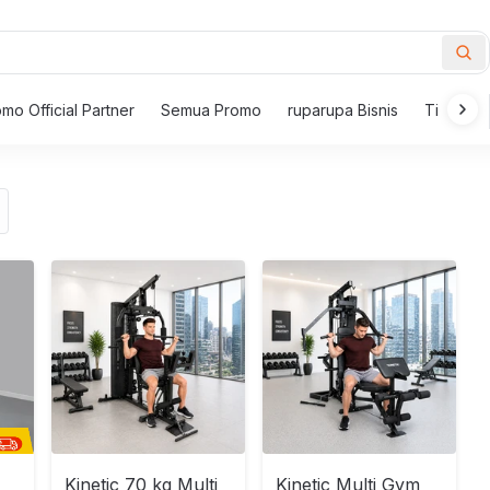
mo Official Partner
Semua Promo
ruparupa Bisnis
Tips Mem
New Inspirations
ur
i
Furnitur Outdoor
Meja
Dekorasi
i Makan
Kursi Outdoor
Meja 
 Berlengan
Payung Taman dan Gazebo
Set M
Meja Taman
Meja 
Furnitur
 Santai
Kursi Taman
Meja K
i Goyang
Set Furnitur Outdoor
Meja S
Textile
l dan Bangku
Meja K
uansa putih alami ala Pantone di rumah
Lampu
 Kantor
Set Me
Kinetic 70 kg Multi
Kinetic Multi Gym