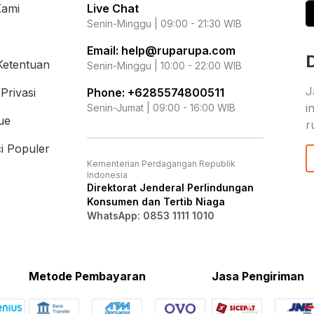
Kami
Live Chat
Senin-Minggu | 09:00 - 21:30 WIB
Email:
help@ruparupa.com
Ketentuan
Senin-Minggu | 10:00 - 22:00 WIB
J
Privasi
Phone:
+6285574800511
i
Senin-Jumat | 09:00 - 16:00 WIB
ue
r
i Populer
Kementerian Perdagangan Republik
Indonesia
Direktorat Jenderal Perlindungan
Konsumen dan Tertib Niaga
WhatsApp: 0853 1111 1010
Metode Pembayaran
Jasa Pengiriman