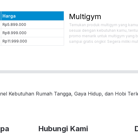
Multigym
Harga
Rp5.899.000
Temukan produk multigym yang kamu ca
sesuai dengan kebutuhan kamu, tentun
Rp8.999.000
promo menarik untuk multigym yang bis
Rp11.999.000
sampai gratis ongkir. Segera miliki m
nel Kebutuhan Rumah Tangga, Gaya Hidup, dan Hobi Ter
upa
Hubungi Kami