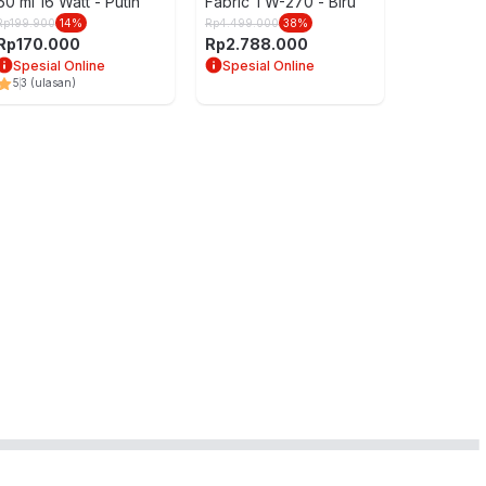
60 ml 16 Watt - Putih
Fabric TW-270 - Biru
Rp
199.900
14
%
Rp
4.499.000
38
%
Rp
170.000
Rp
2.788.000
Spesial Online
Spesial Online
5
3
(ulasan)