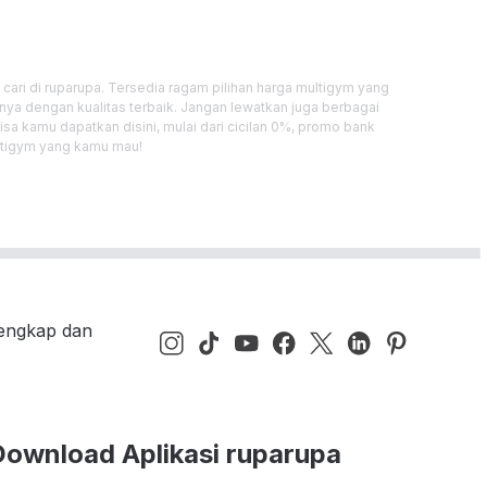
ri di ruparupa. Tersedia ragam pilihan harga multigym yang
ya dengan kualitas terbaik. Jangan lewatkan juga berbagai
a kamu dapatkan disini, mulai dari cicilan 0%, promo bank
ultigym yang kamu mau!
lengkap dan
Download Aplikasi ruparupa