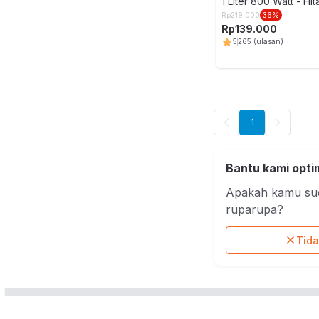
1 Liter 800 Watt - Hi
Kursi
Rp
219.000
36
%
Rp
139.000
Kursi
5
265
(ulasan)
Mass
Kurs
1
Bantu kami opti
Apakah kamu sud
ruparupa?
Tid