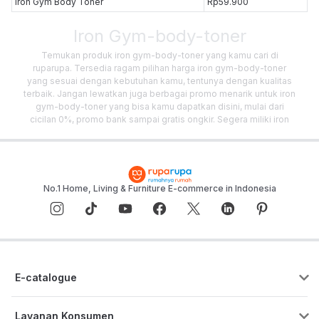
Iron Gym Body Toner
Rp59.900
Iron Gym-body-toner
Temukan produk iron gym-body-toner yang kamu cari di
ruparupa. Tersedia ragam pilihan harga iron gym-body-toner
yang sesuai dengan kebutuhan kamu, tentunya dengan kualitas
terbaik. Jangan lewatkan juga berbagai promo menarik untuk iron
gym-body-toner yang bisa kamu dapatkan disini, mulai dari
cicilan 0%, promo bank sampai gratis ongkir. Segera miliki iron
gym-body-toner yang kamu mau!
No.1 Home, Living & Furniture E-commerce in Indonesia
E-catalogue
Layanan Konsumen