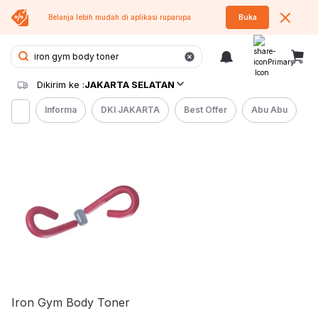
Belanja lebih mudah di aplikasi
ruparupa
Buka
Dikirim ke :
JAKARTA SELATAN
Informa
DKI JAKARTA
Best Offer
Abu Abu
Iron Gym Body Toner