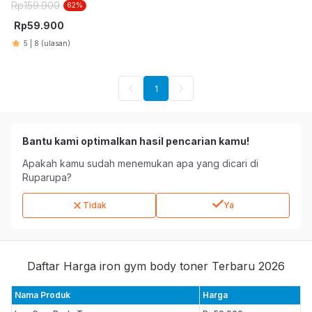
Rp
159.900
62
%
Rp
59.900
5
|
8
(ulasan)
1
Bantu kami optimalkan hasil pencarian kamu!
Apakah kamu sudah menemukan apa yang dicari di
Ruparupa?
Tidak
Ya
Daftar Harga iron gym body toner Terbaru 2026
Nama Produk
Harga